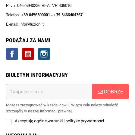
P.Iva: 04625940236 REA: VR-436010
Telefon:
+39 0456300001 - +39 3466404367
E-mail: info@fuzion.it
info@fuzion.it
PODĄŻAJ ZA NAMI
Facebook
YouTube
Instagrama
BIULETYN INFORMACYJNY
DOBRZE
Możesz zrezygnować w każdej chwili. W tym celu należy odnaleźć
szczegóły w naszej informacji prawnej.
Akceptuję ogólne warunki i politykę prywatności