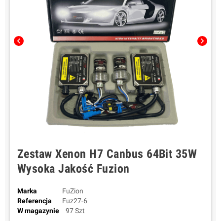
chevron_left
chevron_right
Zestaw Xenon H7 Canbus 64Bit 35W
Wysoka Jakość Fuzion
Marka
FuZion
Referencja
Fuz27-6
W magazynie
97 Szt