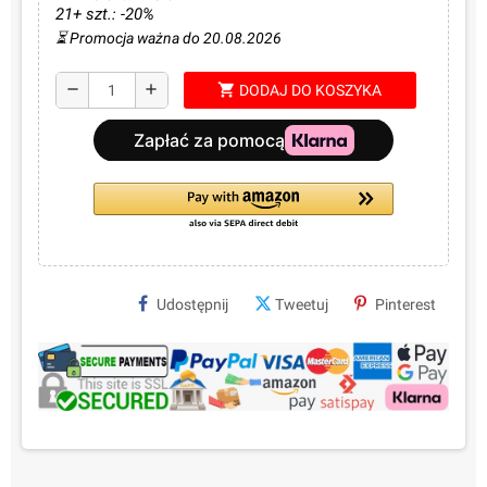
21+ szt.: -20%
⏳ Promocja ważna do 20.08.2026
shopping_cart
remove
add
DODAJ DO KOSZYKA
Udostępnij
Tweetuj
Pinterest