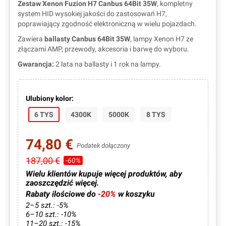
Zestaw Xenon Fuzion H7 Canbus 64Bit 35W
, kompletny
system HID wysokiej jakości do zastosowań H7,
poprawiający zgodność elektroniczną w wielu pojazdach.
Zawiera
ballasty Canbus 64Bit 35W
, lampy Xenon H7 ze
złączami AMP, przewody, akcesoria i barwę do wyboru.
Gwarancja:
2 lata na ballasty i 1 rok na lampy.
Ulubiony kolor:
6 TYS
4300K
5000K
8 TYS
74,80 €
Podatek dołączony
187,00 €
-60%
Wielu klientów kupuje więcej produktów, aby
zaoszczędzić więcej.
Rabaty ilościowe do
-20%
w koszyku
2–5 szt.: -5%
6–10 szt.: -10%
11–20 szt.: -15%