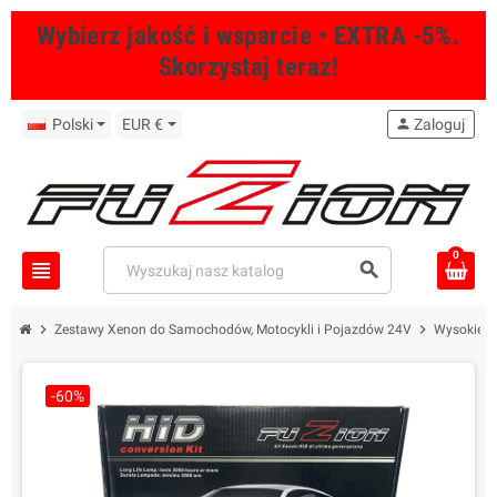
Wybierz jakość i wsparcie • EXTRA -5%.
Skorzystaj teraz!
Polski
EUR €
person
Zaloguj
0
view_headline
search
chevron_right
chevron_right
Zestawy Xenon do Samochodów, Motocykli i Pojazdów 24V
Wysokiej 
-60%