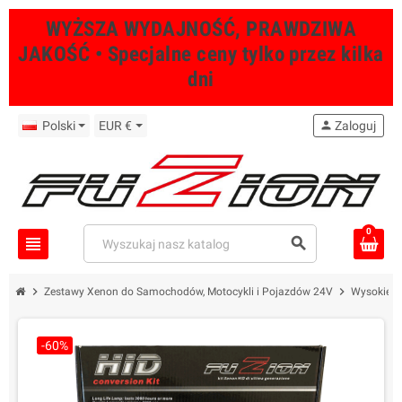
WYŻSZA WYDAJNOŚĆ, PRAWDZIWA
JAKOŚĆ • Specjalne ceny tylko przez kilka
dni
Polski
EUR €
person
Zaloguj
0
view_headline
search
chevron_right
chevron_right
Zestawy Xenon do Samochodów, Motocykli i Pojazdów 24V
Wysokiej 
-60%