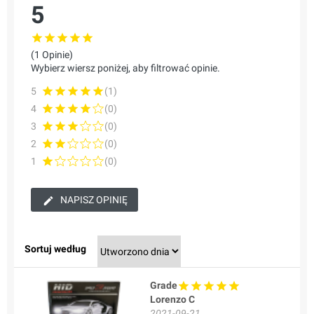
5
(1 Opinie)
Wybierz wiersz poniżej, aby filtrować opinie.
5
(1)
4
(0)
3
(0)
2
(0)
1
(0)
NAPISZ OPINIĘ
Sortuj według
Grade
Lorenzo C
2021-09-21