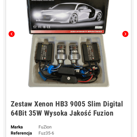
chevron_left
chevron_right
Zestaw Xenon HB3 9005 Slim Digital
64Bit 35W Wysoka Jakość Fuzion
Marka
FuZion
Referencja
Fuz35-6