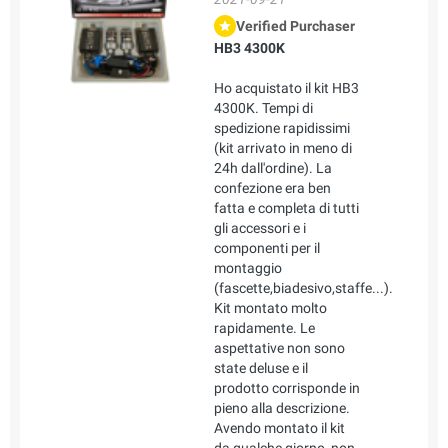
Verified Purchaser
HB3 4300K
Ho acquistato il kit HB3
4300K. Tempi di
spedizione rapidissimi
(kit arrivato in meno di
24h dall'ordine). La
confezione era ben
fatta e completa di tutti
gli accessori e i
componenti per il
montaggio
(fascette,biadesivo,staffe...).
Kit montato molto
rapidamente. Le
aspettative non sono
state deluse e il
prodotto corrisponde in
pieno alla descrizione.
Avendo montato il kit
da qualche giorno, non