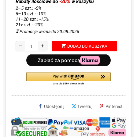
Rabaty ilościowe do
-20%
w koszyku
2–5 szt.: -5%
6–10 szt.: -10%
11–20 szt.: -15%
21+ szt.: -20%
⏳ Promocja ważna do 20.08.2026
shopping_cart
remove
add
DODAJ DO KOSZYKA
Udostępnij
Tweetuj
Pinterest