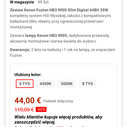
W magazynie
99 Szt
Zestaw Xenon Fuzion HB3 9005 Slim Digital 64Bit 35W
,
kompletny system HID Wysokiej Jakości z kompaktowymi
ballastami Slim, idealny przy ograniczonej przestrzeni
montażowej.
Zawiera
lampy Xenon HB3 9005
, dedykowane przewody,
akcesoria montażowe i barwę światła do wyboru.
Gwarancja:
2 lata na ballasty i 1 rok na lampy, ze wsparciem
Fuzion.
Ulubiony kolor:
6 TYS
4300K
5000K
8 TYS
44,00 €
Podatek dołączony
110,00 €
-60%
Wielu klientów kupuje więcej produktów, aby
zaoszczędzić więcej.