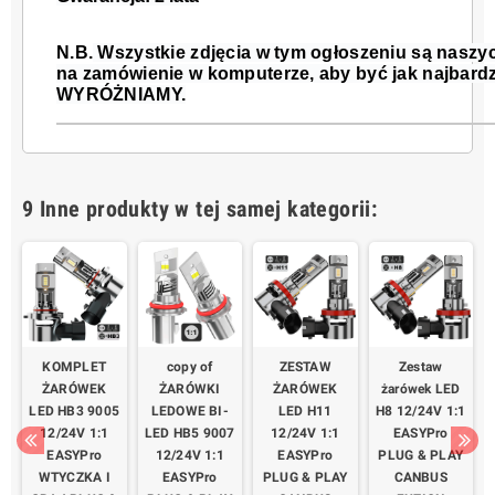
N.B.
Wszystkie zdjęcia w tym ogłoszeniu są naszy
na zamówienie w komputerze, aby być jak najbardz
WYRÓŻNIAMY.
9 Inne produkty w tej samej kategorii:
KOMPLET
copy of
ZESTAW
Zestaw
ŻARÓWEK
ŻARÓWKI
ŻARÓWEK
żarówek LED
7
LED HB3 9005
LEDOWE BI-
LED H11
H8 12/24V 1:1
12/24V 1:1
LED HB5 9007
12/24V 1:1
EASYPro
EASYPro
12/24V 1:1
EASYPro
PLUG & PLAY
Y
WTYCZKA I
EASYPro
PLUG & PLAY
CANBUS