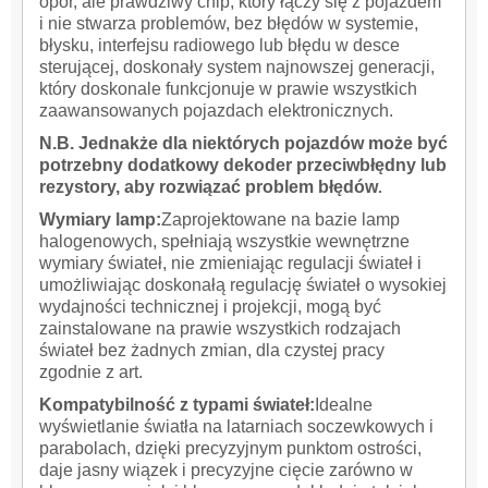
opór, ale prawdziwy chip, który łączy się z pojazdem
i nie stwarza problemów,
bez błędów w systemie,
błysku, interfejsu radiowego lub błędu w desce
sterującej, doskonały system najnowszej generacji,
który doskonale funkcjonuje w prawie wszystkich
zaawansowanych pojazdach elektronicznych.
N.B. Jednakże dla niektórych pojazdów
może być
potrzebny dodatkowy dekoder przeciwbłędny lub
rezystory, aby rozwiązać problem błędów
.
Wymiary lamp:
Zaprojektowane na bazie lamp
halogenowych, spełniają wszystkie wewnętrzne
wymiary świateł, nie zmieniając regulacji świateł i
umożliwiając doskonałą regulację świateł o wysokiej
wydajności technicznej i projekcji, mogą być
zainstalowane na prawie wszystkich rodzajach
świateł bez żadnych zmian, dla czystej pracy
zgodnie z art.
Kompatybilność z typami świateł:
Idealne
wyświetlanie światła na latarniach soczewkowych i
parabolach, dzięki precyzyjnym punktom ostrości,
daje jasny wiązek i precyzyjne cięcie zarówno w