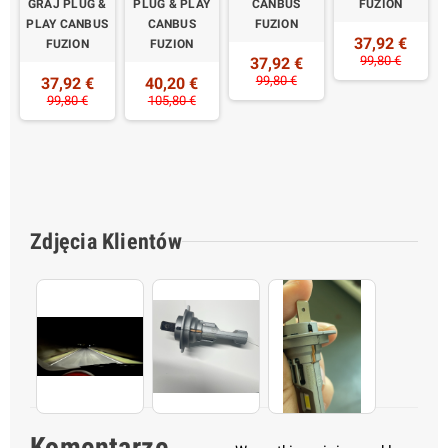
GRAJ PLUG &
PLUG & PLAY
CANBUS
FUZION
PLAY CANBUS
CANBUS
FUZION
37,92 €
FUZION
FUZION
99,80 €
37,92 €
99,80 €
37,92 €
40,20 €
99,80 €
105,80 €
Zdjęcia Klientów
Komentarze