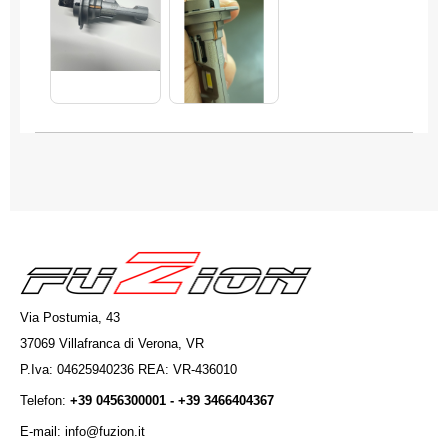
Via Postumia, 43
37069 Villafranca di Verona, VR
P.Iva: 04625940236 REA: VR-436010
Telefon:
+39 0456300001 - +39 3466404367
E-mail: info@fuzion.it
info@fuzion.it