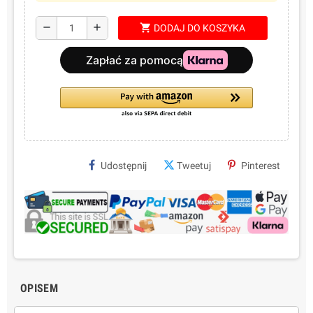
shopping_cart
remove
add
DODAJ DO KOSZYKA
Udostępnij
Tweetuj
Pinterest
OPISEM