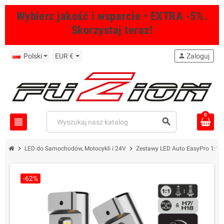
Wybierz jakość i wsparcie • EXTRA -5%.
Skorzystaj teraz!
Polski
EUR €
person
Zaloguj
0
view_headline
search
chevron_right
chevron_right
chevro
LED do Samochodów, Motocykli i 24V
Zestawy LED Auto EasyPro 1:1
-62%