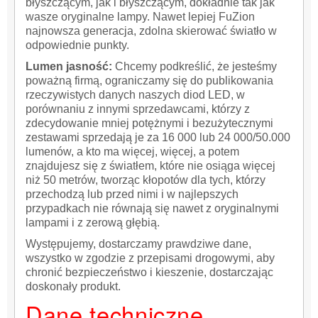
błyszczącym, jak i błyszczącym, dokładnie tak jak
wasze oryginalne lampy. Nawet lepiej FuZion
najnowsza generacja, zdolna skierować światło w
odpowiednie punkty.
Lumen jasność:
Chcemy podkreślić, że jesteśmy
poważną firmą, ograniczamy się do publikowania
rzeczywistych danych naszych diod LED, w
porównaniu z innymi sprzedawcami, którzy z
zdecydowanie mniej potężnymi i bezużytecznymi
zestawami sprzedają je za 16 000 lub 24 000/50.000
lumenów, a kto ma więcej, więcej, a potem
znajdujesz się z światłem, które nie osiąga więcej
niż 50 metrów, tworząc kłopotów dla tych, którzy
przechodzą lub przed nimi i w najlepszych
przypadkach nie równają się nawet z oryginalnymi
lampami i z zerową głębią.
Występujemy, dostarczamy prawdziwe dane,
wszystko w zgodzie z przepisami drogowymi, aby
chronić bezpieczeństwo i kieszenie, dostarczając
doskonały produkt.
Dane techniczne