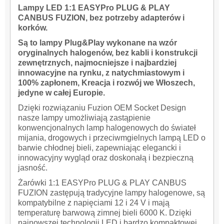
Lampy LED 1:1 EASYPro PLUG & PLAY
CANBUS FUZION, bez potrzeby adapterów i
korków.
Są to lampy Plug&Play wykonane na wzór
oryginalnych halogenów, bez kabli i konstrukcji
zewnętrznych, najmocniejsze i najbardziej
innowacyjne na rynku, z natychmiastowym i
100% zapłonem,
Kreacja i rozwój we Włoszech,
jedyne w całej Europie.
Dzięki rozwiązaniu Fuzion OEM Socket Design
nasze lampy umożliwiają zastąpienie
konwencjonalnych lamp halogenowych do świateł
mijania, drogowych i przeciwmgielnych lampą LED o
barwie chłodnej bieli, zapewniając elegancki i
innowacyjny wygląd oraz doskonałą i bezpieczną
jasność.
Żarówki 1:1 EASYPro PLUG & PLAY CANBUS
FUZION zastępują tradycyjne lampy halogenowe, są
kompatybilne z napięciami 12 i 24 V i mają
temperaturę barwową zimnej bieli 6000 K. Dzięki
najnowszej technologii LED i bardzo kompaktowej