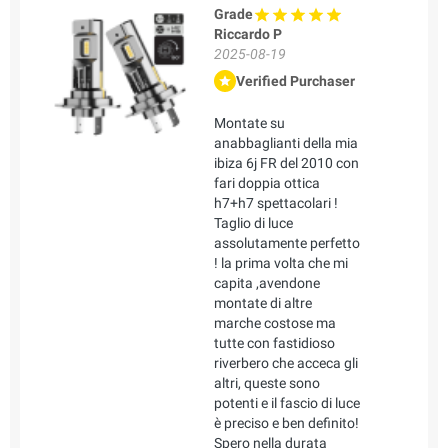
Grade
Riccardo P
2025-08-19
Verified Purchaser
Montate su
anabbaglianti della mia
ibiza 6j FR del 2010 con
fari doppia ottica
h7+h7 spettacolari !
Taglio di luce
assolutamente perfetto
! la prima volta che mi
capita ,avendone
montate di altre
marche costose ma
tutte con fastidioso
riverbero che acceca gli
altri, queste sono
potenti e il fascio di luce
è preciso e ben definito!
Spero nella durata