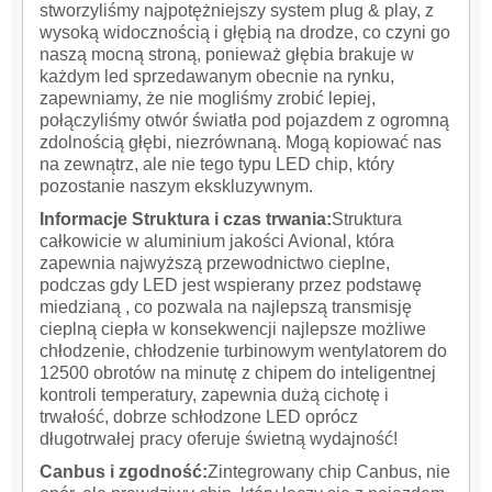
stworzyliśmy najpotężniejszy system plug & play, z
wysoką widocznością i głębią na drodze, co czyni go
naszą mocną stroną, ponieważ głębia brakuje w
każdym led sprzedawanym obecnie na rynku,
zapewniamy, że nie mogliśmy zrobić lepiej,
połączyliśmy otwór światła pod pojazdem z ogromną
zdolnością głębi, niezrównaną. Mogą kopiować nas
na zewnątrz, ale nie tego typu LED chip, który
pozostanie naszym ekskluzywnym.
Informacje Struktura i czas trwania:
Struktura
całkowicie w aluminium jakości Avional, która
zapewnia najwyższą przewodnictwo cieplne,
podczas gdy LED jest wspierany przez podstawę
miedzianą , co pozwala na najlepszą transmisję
cieplną ciepła w konsekwencji najlepsze możliwe
chłodzenie, chłodzenie turbinowym wentylatorem do
12500 obrotów na minutę z chipem do inteligentnej
kontroli temperatury, zapewnia dużą cichotę i
trwałość, dobrze schłodzone LED oprócz
długotrwałej pracy oferuje świetną wydajność!
Canbus i zgodność:
Zintegrowany chip Canbus, nie