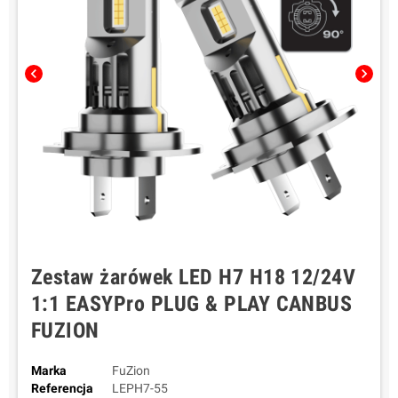
chevron_left
chevron_right
Zestaw żarówek LED H7 H18 12/24V
1:1 EASYPro PLUG & PLAY CANBUS
FUZION
Marka
FuZion
Referencja
LEPH7-55