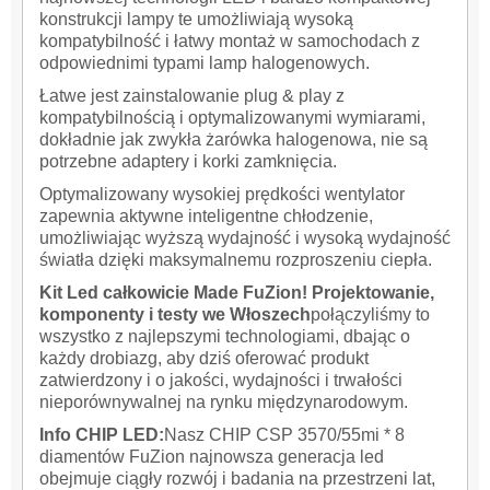
konstrukcji lampy te umożliwiają wysoką
kompatybilność i łatwy montaż w samochodach z
odpowiednimi typami lamp halogenowych.
Łatwe jest zainstalowanie plug & play z
kompatybilnością i optymalizowanymi wymiarami,
dokładnie jak zwykła żarówka halogenowa, nie są
potrzebne adaptery i korki zamknięcia.
Optymalizowany wysokiej prędkości wentylator
zapewnia aktywne inteligentne chłodzenie,
umożliwiając wyższą wydajność i wysoką wydajność
światła dzięki maksymalnemu rozproszeniu ciepła.
Kit Led całkowicie Made FuZion! Projektowanie,
komponenty i testy we Włoszech
połączyliśmy to
wszystko z najlepszymi technologiami, dbając o
każdy drobiazg, aby dziś oferować produkt
zatwierdzony i o jakości, wydajności i trwałości
nieporównywalnej na rynku międzynarodowym.
Info CHIP LED:
Nasz CHIP CSP 3570/55mi * 8
diamentów FuZion najnowsza generacja led
obejmuje ciągły rozwój i badania na przestrzeni lat,