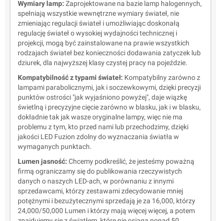
Wymiary lamp:
Zaprojektowane na bazie lamp halogennych,
spełniają wszystkie wewnętrzne wymiary świateł, nie
zmieniając regulacji świateł i umożliwiając doskonałą
regulację świateł o wysokiej wydajności technicznej i
projekcji, mogą być zainstalowane na prawie wszystkich
rodzajach świateł bez konieczności dodawania zatyczek lub
dziurek, dla najwyższej klasy czystej pracy na pojeździe.
Kompatybilność z typami świateł:
Kompatybilny zarówno z
lampami parabolicznymi, jak i soczewkowymi, dzięki precyzji
punktów ostrości "jak wyjaśniono powyżej", daje wiązkę
świetlną i precyzyjne cięcie zarówno w blasku, jak i w blasku,
dokładnie tak jak wasze oryginalne lampy, więc nie ma
problemu z tym, kto przed nami lub przechodzimy, dzięki
jakości LED Fuzion zdolny do wyznaczania światła w
wymaganych punktach.
Lumen jasność:
Chcemy podkreślić, że jesteśmy poważną
firmą ograniczamy się do publikowania rzeczywistych
danych o naszych LED-ach, w porównaniu z innymi
sprzedawcami, którzy zestawami zdecydowanie mniej
potężnymi i bezużytecznymi sprzedają je za 16,000, którzy
24,000/50,000 Lumen i którzy mają więcej więcej, a potem
znajdujemy się z światłem, które nie osiąga ponad 50