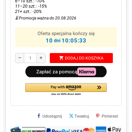
6–10 szt.: -10%
11–20 szt.: -15%
21+ szt.: -20%
⏳ Promocja ważna do 20.08.2026
Oferta specjalna kończy się
10
10:05:32
dni
shopping_cart
remove
add
DODAJ DO KOSZYKA
Udostępnij
Tweetuj
Pinterest