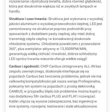
rozszerzania i dystrybucji światła, dobra również głębokość,
która jest dwukrotnie większa niż w zwykłych lampach w
handlu.
Struktura i czas trwania:
Struktura jest wykonana z wysokiej
jakości aluminium o wysokiej przewodności cieplnej, LED jest
zamontowany na strukturze poprzez podnośniki przy
spawaniach z dodatkiem pasty cieplnej, aby mieć dobrą
transmisję ciepła cieplną i w konsekwencji doskonałe
chłodzenie systemu. Chłodzenie powietrzem z przewodami
360°, plus wentylator aktywny w 13,500RPM/MIN,
gwarantują wielką cichość i trwałość, dobrze schłodzony
LED oprócz trwania wiecznie oferuje wielkie osiągi!
Canbus i zgodność:
CHIP Canbus zintegrowany ALL-IN bez
zespołu zewnętrznego, doskonale interfejsuje się na
pojazdach Canbus bez tworzenia problemów, jednak nie ma
całkowitej kompatybilności jak nasza wersja Profesjonalna,
polecamy ten system na pojazdach z prostą elektroniką
CANBUS, w przypadku błędu lub problemów można kupić u
nas dodatkowy filtr canbus PLUG and PLAY i rozwiązać.
Kable i złącza są wysoce zabezpieczone, bez ingerencji w
inne systemy, rozwijane, testowane i stale aktualizowane.