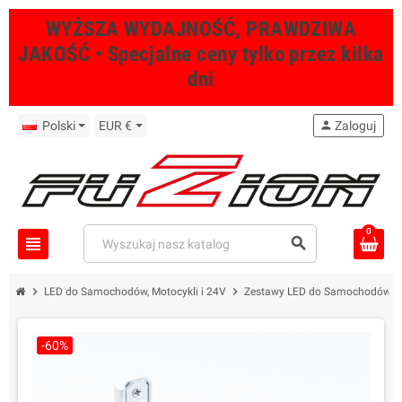
WYŻSZA WYDAJNOŚĆ, PRAWDZIWA
JAKOŚĆ • Specjalne ceny tylko przez kilka
dni
Polski
EUR €
person
Zaloguj
0
view_headline
search
chevron_right
chevron_right
LED do Samochodów, Motocykli i 24V
Zestawy LED do Samochodów Hi
-60%