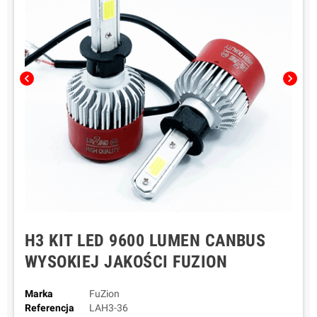
chevron_left
chevron_right
H3 KIT LED 9600 LUMEN CANBUS
WYSOKIEJ JAKOŚCI FUZION
Marka
FuZion
Referencja
LAH3-36