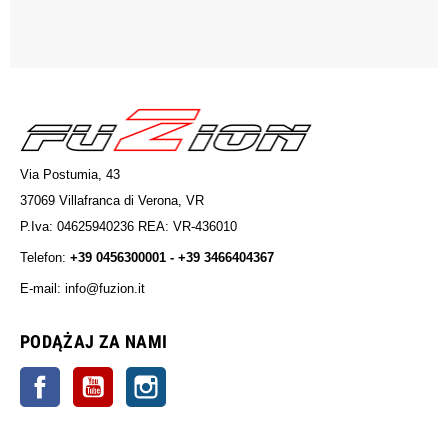
Via Postumia, 43
37069 Villafranca di Verona, VR
P.Iva: 04625940236 REA: VR-436010
Telefon:
+39 0456300001 - +39 3466404367
E-mail: info@fuzion.it
info@fuzion.it
PODĄŻAJ ZA NAMI
Facebook
YouTube
Instagrama