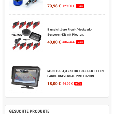
79,98 €
129,00 €
-38%
8 unsichtbare Front-/Heckpark-
Sensoren-Kit mit Piepton.
40,80 €
136,00 €
-70%
MONITOR 4,3 Zoll HD FULL LED TFT IN
FARBE UNIVERSAL PRO FUZION
18,00 €
44,99 €
-60%
GESUCHTE PRODUKTE