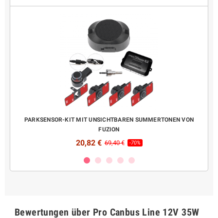
LAY
PARKSENSOR-KIT MIT UNSICHTBAREN SUMMERTONEN VON
K
FUZION
20,82 €
69,40 €
-70%
Bewertungen über Pro Canbus Line 12V 35W