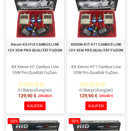
Xenon-Kit H10 CANBUS LINE
XENON-KIT H11 CANBUS LINE
12V 35W PRO QUALITÄT FUZION
12V 35W PRO QUALITÄT FUZION
Kit Xenon H1 Canbus Line
Kit Xenon H11 Canbus Line
35W Pro Qualität FuZion.
35W Pro Qualität FuZion.
AMP-Steckverbinder wie aus
AMP-Steckverbinder wie aus
den jüngsten europäischen
den jüngsten europäischen
Richtlinien.
Richtlinien.
0 Überprüfung(en)
0 Überprüfung(en)
129,90 €
129,90 €
Garantie: Ein Leben
Garantie: Ein Leben
259,80 €
259,80 €
Färbung in der Wahl!
Färbung in der Wahl!
KAUFEN
KAUFEN
-50%
-50%