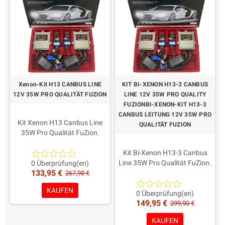
Xenon-Kit H13 CANBUS LINE
KIT BI-XENON H13-3 CANBUS
12V 35W PRO QUALITÄT FUZION
LINE 12V 35W PRO QUALITY
FUZIONBI-XENON-KIT H13-3
CANBUS LEITUNG 12V 35W PRO
Kit Xenon H13 Canbus Line
QUALITÄT FUZION
35W Pro Qualität FuZion.
AMP-Steckverbinder wie aus
den jüngsten europäischen
Kit Bi-Xenon H13-3 Canbus
Richtlinien.
Line 35W Pro Qualität FuZion.
0 Überprüfung(en)
133,95 €
Garantie: Ein Leben
Hell + schillernde Xenon.
267,90 €
Färbung in der Wahl!
AMP-Steckverbinder wie aus
KAUFEN
den jüngsten europäischen
0 Überprüfung(en)
149,95 €
Richtlinien.
299,90 €
Garantie: Ein Leben
KAUFEN
Färbung in der Wahl!