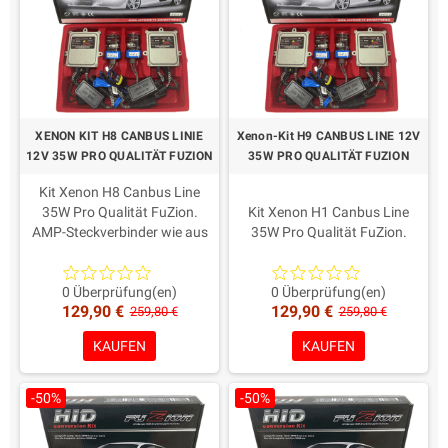
XENON KIT H8 CANBUS LINIE
Xenon-Kit H9 CANBUS LINE 12V
12V 35W PRO QUALITÄT FUZION
35W PRO QUALITÄT FUZION
Kit Xenon H8 Canbus Line
35W Pro Qualität FuZion.
Kit Xenon H1 Canbus Line
AMP-Steckverbinder wie aus
35W Pro Qualität FuZion.
den jüngsten europäischen
AMP-Steckverbinder wie aus
Richtlinien.
den jüngsten europäischen
Garantie: Ein Leben
Richtlinien.
0 Überprüfung(en)
0 Überprüfung(en)
129,90 €
129,90 €
Färbung in der Wahl!
Garantie: Ein Leben
259,80 €
259,80 €
Färbung in der Wahl!
KAUFEN
KAUFEN
-50%
-50%