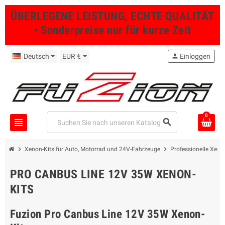
ÜBERLEGENE LEISTUNG, ECHTE QUALITÄT
• Sonderpreise nur für kurze Zeit
Deutsch
EUR €
person
Einloggen
0
view_headline
search
chevron_right
chevron_right
Xenon-Kits für Auto, Motorrad und 24V-Fahrzeuge
Professionelle Xeno
PRO CANBUS LINE 12V 35W XENON-
KITS
Fuzion Pro Canbus Line 12V 35W Xenon-