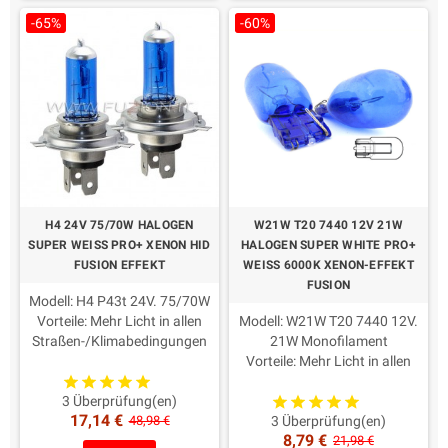
-65%
-60%
H4 24V 75/70W HALOGEN
W21W T20 7440 12V 21W
SUPER WEISS PRO+ XENON HID
HALOGEN SUPER WHITE PRO+
FUSION EFFEKT
WEISS 6000K XENON-EFFEKT
FUSION
Modell: H4 P43t 24V. 75/70W
Vorteile: Mehr Licht in allen
Modell: W21W T20 7440 12V.
Straßen-/Klimabedingungen
21W Monofilament
Farbe: weiß 6000K
Vorteile: Mehr Licht in allen
Dauer: Long Life 650h
Straßen-/Klimabedingungen
Homologate Straßennutzung
Farbe: weiß 6000K
3 Überprüfung(en)
17,14 €
Verpackung: 2 Stück
Dauer: Long Life 650h
48,98 €
3 Überprüfung(en)
8,79 €
Maximale Qualität und
Homologate Straßennutzung
21,98 €