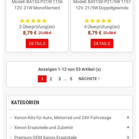
Modell: BA15S P21W 1156
Modell: BAY15D P21/5W 1157
12V. 21W Monofilament
12V. 21/5W Doppelgewinde
Vorteile: Mehr Licht in allen
Vorteile: Mehr Licht in allen
Straßen-/Klimabedingungen
Straßen-/Klimabedingungen
Farbe: weiß 6000K
Farbe: weiß 6000K
2 Überprüfung(en)
4 Überprüfung(en)
8,79 €
8,79 €
Dauer: Long Life 650h
Dauer: Long Life 650h
21,98 €
21,98 €
Homologate Straßennutzung
Homologate Straßennutzung
DETAILS
DETAILS
Verpackung: 2 Stück
Verpackung: 2 Stück
Maximale Qualität
Maximale Qualität
Anzeigen 1-12 von 53 Artikel (s)
…
1
2
3
5
NÄCHSTE
navigate_next
KATEGORIEN
Xenon-Kits für Auto, Motorrad und 24V-Fahrzeuge
add
Xenon Ersatzteile und Zubehör
add
Premium OEM Xenon-Ersatzteile
add