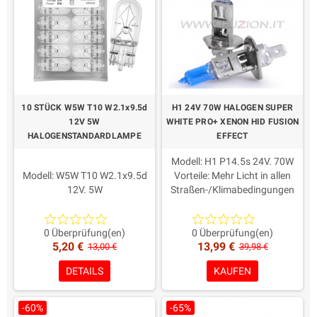
10 STÜCK W5W T10 W2.1x9.5d
H1 24V 70W HALOGEN SUPER
12V 5W
WHITE PRO+ XENON HID FUSION
HALOGENSTANDARDLAMPE
EFFECT
Modell: H1 P14.5s 24V. 70W
Modell: W5W T10 W2.1x9.5d
Vorteile: Mehr Licht in allen
12V. 5W
Straßen-/Klimabedingungen
Dauer: Long Life 650h
Farbe: weiß 6000K
Homologate Straßennutzung
Dauer: Long Life 650h
Verpackung: 10 Stück
Homologate Straßennutzung
0 Überprüfung(en)
0 Überprüfung(en)
5,20 €
13,99 €
Maximale Qualität
Verpackung: 2 Stück
13,00 €
39,98 €
Maximale Qualität und
DETAILS
KAUFEN
Zuverlässigkeit
-60%
-65%