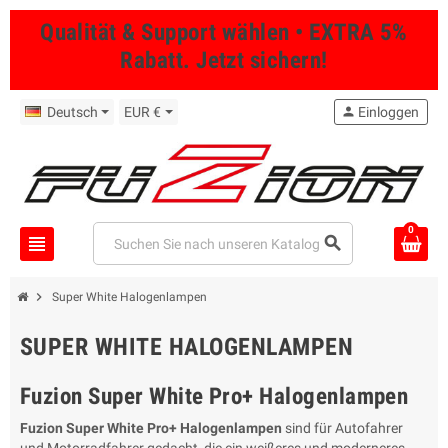
Qualität & Support wählen • EXTRA 5%
Rabatt. Jetzt sichern!
Deutsch
EUR €
person
Einloggen
0
view_headline
search
chevron_right
Super White Halogenlampen
SUPER WHITE HALOGENLAMPEN
Fuzion Super White Pro+ Halogenlampen
Fuzion Super White Pro+ Halogenlampen
sind für Autofahrer