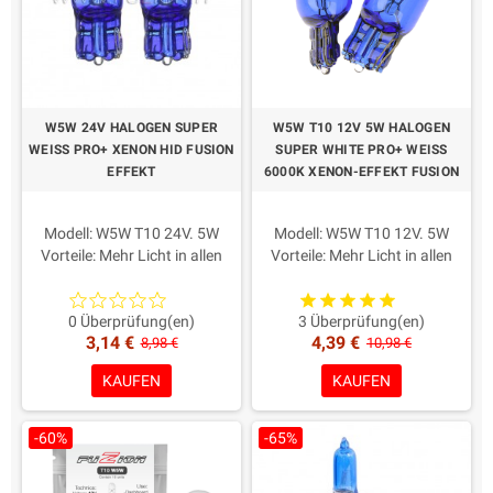
Anleitung
.
W5W 24V HALOGEN SUPER
W5W T10 12V 5W HALOGEN
WEISS PRO+ XENON HID FUSION
SUPER WHITE PRO+ WEISS
EFFEKT
6000K XENON-EFFEKT FUSION
Modell: W5W T10 24V. 5W
Modell: W5W T10 12V. 5W
Vorteile: Mehr Licht in allen
Vorteile: Mehr Licht in allen
Straßen-/Klimabedingungen
Straßen-/Klimabedingungen
Farbe: weiß 6000K
Farbe: weiß 6000K
Dauer: Long Life 650h
Dauer: Long Life 650h
0 Überprüfung(en)
3 Überprüfung(en)
3,14 €
4,39 €
Homologate Straßennutzung
Homologate Straßennutzung
8,98 €
10,98 €
Verpackung: 2 Stück
Verpackung: 2 Stück
KAUFEN
KAUFEN
Maximale Qualität und
Maximale Qualität
Zuverlässigkeit
-60%
-65%