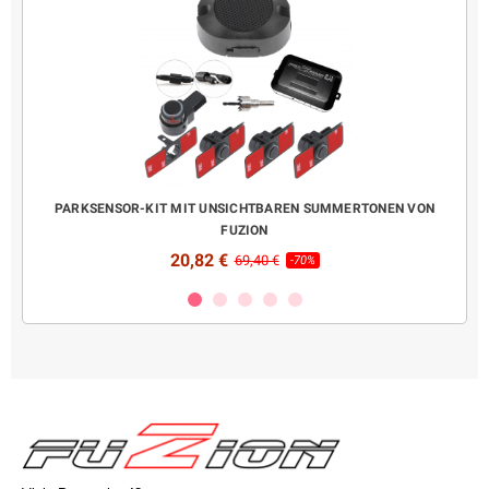
LAY
PARKSENSOR-KIT MIT UNSICHTBAREN SUMMERTONEN VON
K
FUZION
20,82 €
69,40 €
-70%