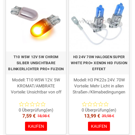
T10 W5W 12V 5W CHROM
H3 24V 70W HALOGEN SUPER
SILBER UNSICHTBARE
WHITE PRO+ XENON HID FUSION
BLINKERLICHTER PRO+ FUZION
EFFEKT
Modell: T10 W5W 12V. 5W
Modell: H3 PK22s 24V. 70W
KROMAT/AMBRATE
Vorteile: Mehr Licht in allen
Vorteile: Unsichtbar von off
Straßen-/Klimabedingungen
bleiben Chrom, orange Farbe,
Farbe: weiß 6000K
wenn beleuchtet
Dauer: Long Life 650h
Dauer: Long Life 650h
Homologate Straßennutzung
0 Überprüfung(en)
0 Überprüfung(en)
7,59 €
13,99 €
Homologate Straßennutzung
Verpackung: 2 Stück
18,98 €
39,98 €
Verpackung: 2 Stück
Maximale Qualität und
KAUFEN
KAUFEN
Maximal ausgewählte Qualität
Zuverlässigkeit