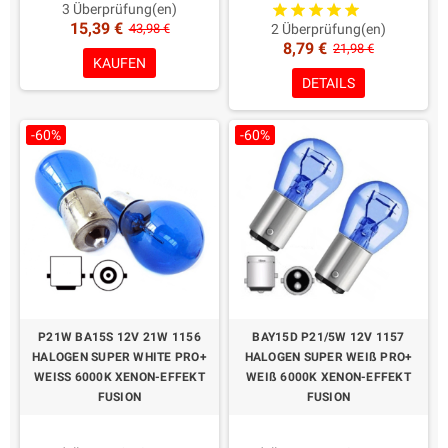
Homologate Straßennutzung
Straßen-/Klimabedingungen
3 Überprüfung(en)
15,39 €
Verpackung: 2 Stück
Farbe: weiß 6000K
43,98 €
2 Überprüfung(en)
8,79 €
Maximale Qualität und
Dauer: Long Life 650h
21,98 €
KAUFEN
Zuverlässigkeit
Homologate Straßennutzung
DETAILS
Verpackung: 2 Stück
Maximale Qualität
-60%
-60%
P21W BA15S 12V 21W 1156
BAY15D P21/5W 12V 1157
HALOGEN SUPER WHITE PRO+
HALOGEN SUPER WEIß PRO+
WEISS 6000K XENON-EFFEKT
WEIß 6000K XENON-EFFEKT
FUSION
FUSION