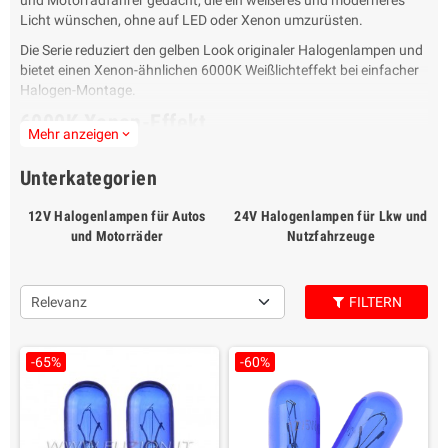
und Motorradfahrer gedacht, die ein weißeres und moderneres
Licht wünschen, ohne auf LED oder Xenon umzurüsten.
Die Serie reduziert den gelben Look originaler Halogenlampen und
bietet einen Xenon-ähnlichen 6000K Weißlichteffekt bei einfacher
Halogen-Montage.
6000K Xenon-Effekt
Mehr anzeigen
expand_more
Die Lampen bieten ein modernes weißes Licht, passend zu vielen
LED-Tagfahrlichtern und Xenon-Scheinwerfern an Autos,
Unterkategorien
Motorrädern und Rollern.
12V Halogenlampen für Autos
24V Halogenlampen für Lkw und
Qualität und reale Leistung
und Motorräder
Nutzfahrzeuge
Fuzion achtet auf Filamentausrichtung, Quarzglas mit UV-Schutz,
kalibriertes Gas und hochwertige Komponenten.
Relevanz
FILTERN
12V und 24V
Die 12V-Linie umfasst Autos, Motorräder, Roller und kompatible
12V-Fahrzeuge. Für Lkw und Arbeitsfahrzeuge sind ausgewählte
-65%
-60%
24V-Anwendungen verfügbar.
Hilfe
Lesen Sie die Fuzion Halogen-Anleitung:
Fuzion Super White Pro+