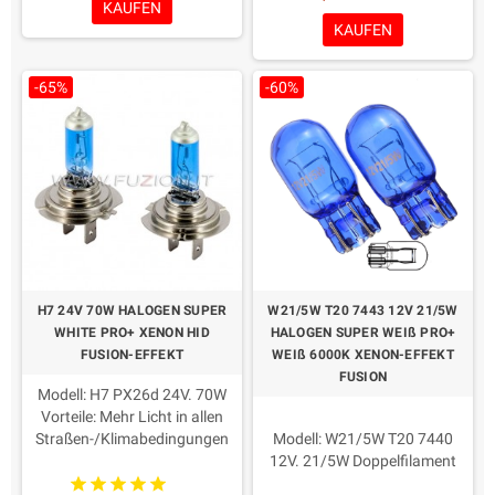
KAUFEN
Zuverlässigkeit
Verpackung: 2 Stück
KAUFEN
Maximale Qualität
-65%
-60%
H7 24V 70W HALOGEN SUPER
W21/5W T20 7443 12V 21/5W
WHITE PRO+ XENON HID
HALOGEN SUPER WEIß PRO+
FUSION-EFFEKT
WEIß 6000K XENON-EFFEKT
FUSION
Modell: H7 PX26d 24V. 70W
Vorteile: Mehr Licht in allen
Straßen-/Klimabedingungen
Modell: W21/5W T20 7440
Farbe: weiß 6000K
12V. 21/5W Doppelfilament
Dauer: Long Life 650h
Vorteile: Mehr Licht in allen