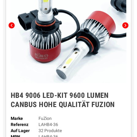
chevron_left
chevron_right
HB4 9006 LED-KIT 9600 LUMEN
CANBUS HOHE QUALITÄT FUZION
Marke
FuZion
Referenz
LAHB4-36
Auf Lager
32 Produkte
MPN
LAHB4-36