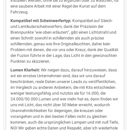
installiert werden, ohne sie zu ergänzen oder zu waschen, für
eine saubere Arbeit mit einer Regel der Kunst auf dem
Fahrzeug.
Kompatibel mit Scheinwerfertyp:
Kompatibel auf Gleich-
und Lentikularscheinwerfern, dank der Präzision der
Brennpunkte "wie oben erläutert", gibt einen Lichtstrahl und
einen Schnitt sowohl in schillernden als auch präzise
schillernden, genau wie Ihre Originalleuchten, daher kein
Problem mit denen, die vor uns oder Kreuz, dank der Qualität
der Fuzion führte in der Lage, das Licht in den gewünschten
Punkten zu skizzieren.
Lumen Klarheit:
Wir neigen dazu, darauf hinzuweisen, dass
wir ein ernstes Unternehmen sind, das wir uns darauf
beschränken, reale Daten unserer Leads zu veröffentlichen,
im Vergleich zu anderen Anbietern, die mit Kits entschieden
weniger leistungsfähig und nutzlos sie für 16.000, die
24.000/50.000 Lumen und wer mehr hat es, dann finden wir
uns mit Licht, das nicht über 50 Meter erreicht, wodurch
Unannehmlichkeiten für diejenigen, die kreuzen oder
vorangehen und in den besten Fällen nicht zu gleichen
kommen, auch die ursprünglichen Lampen und mit null Tiefe,
NOI Wir geben echte Daten und Respekt, aber ich wiederhole