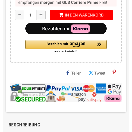
empfangen
morgen
mit
GLS Corriere Prime
Frei!
shopping_cart
remove
add
IN DEN WARENKORB
Teilen
Tweet
BESCHREIBUNG