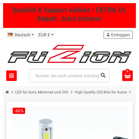
Qualität & Support wählen • EXTRA 5%
Rabatt. Jetzt sichern!
Deutsch
EUR €
person
Einloggen
0
view_headline
search
chevron_right
chevron_right
chevron_right
LED für Auto, Motorrad und 24V
High Quality LED-Kits für Autos
HB
-60%