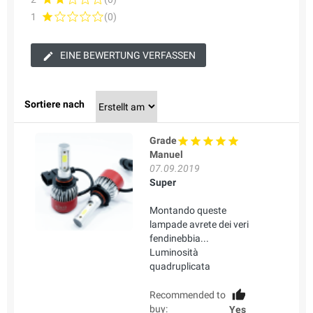
1
(0)
EINE BEWERTUNG VERFASSEN
Sortiere nach
Grade
Manuel
07.09.2019
Super
Montando queste
lampade avrete dei veri
fendinebbia...
Luminosità
quadruplicata
Recommended to
buy:
Yes