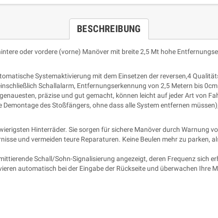
BESCHREIBUNG
 hintere oder vordere (vorne) Manöver mit breite 2,5 Mt hohe Entfernun
tomatische Systemaktivierung mit dem Einsetzen der reversen,4 Qualitä
 einschließlich Schallalarm, Entfernungserkennung von 2,5 Metern bis 0cm
e genauesten, präzise und gut gemacht, können leicht auf jeder Art von F
che Demontage des Stoßfängers, ohne dass alle System entfernen müssen),
hwierigsten Hinterräder. Sie sorgen für sichere Manöver durch Warnung 
e und vermeiden teure Reparaturen. Keine Beulen mehr zu parken, also ei
mittierende Schall/Sohn-Signalisierung angezeigt, deren Frequenz sich e
ivieren automatisch bei der Eingabe der Rückseite und überwachen Ihre Ma