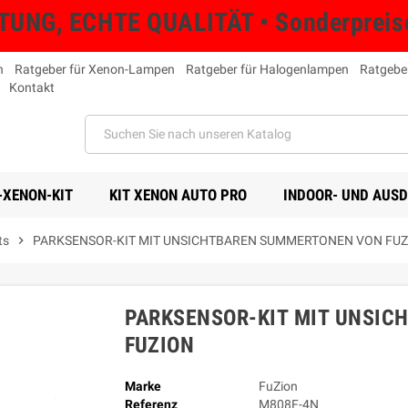
NG, ECHTE QUALITÄT • Sonderpreise 
n
Ratgeber für Xenon-Lampen
Ratgeber für Halogenlampen
Ratgebe
Kontakt
-XENON-KIT
KIT XENON AUTO PRO
INDOOR- UND AUS
ts
chevron_right
PARKSENSOR-KIT MIT UNSICHTBAREN SUMMERTONEN VON FUZ
PARKSENSOR-KIT MIT UNSI
FUZION
Marke
FuZion
Referenz
M808F-4N