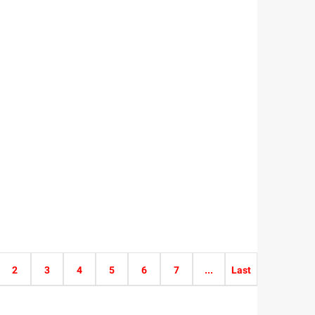
2
3
4
5
6
7
...
Last