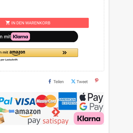
shopping_cart
IN DEN WARENKORB
Teilen
Tweet