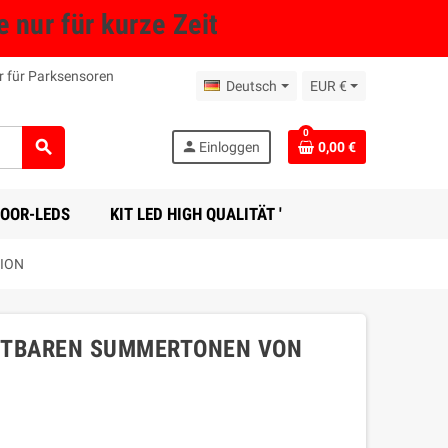
nur für kurze Zeit
r für Parksensoren
Deutsch
EUR €
0
search
person
Einloggen
0,00 €
DOOR-LEDS
KIT LED HIGH QUALITÄT '
ION
CHTBAREN SUMMERTONEN VON