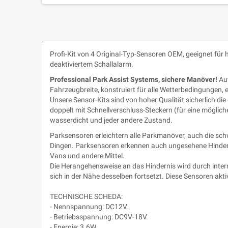
Profi-Kit von 4 Original-Typ-Sensoren OEM, geeignet für
deaktiviertem Schallalarm.
Professional Park Assist Systems, sichere Manöver!
Au
Fahrzeugbreite, konstruiert für alle Wetterbedingungen,
Unsere Sensor-Kits sind von hoher Qualität sicherlich di
doppelt mit Schnellverschluss-Steckern (für eine mögli
wasserdicht und jeder andere Zustand.
Parksensoren erleichtern alle Parkmanöver, auch die sc
Dingen. Parksensoren erkennen auch ungesehene Hinderniss
Vans und andere Mittel.
Die Herangehensweise an das Hindernis wird durch inter
sich in der Nähe desselben fortsetzt. Diese Sensoren akt
TECHNISCHE SCHEDA:
- Nennspannung: DC12V.
- Betriebsspannung: DC9V-18V.
- Energie: 3.6W.