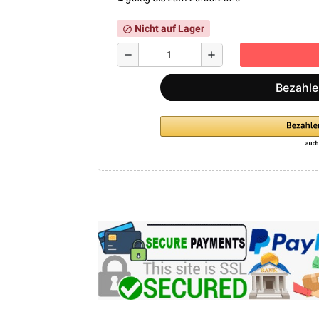
Nicht auf Lager
block
remove
add