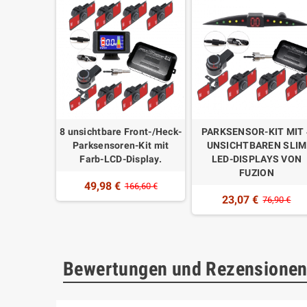
8 unsichtbare Front-/Heck-
PARKSENSOR-KIT MIT 
Parksensoren-Kit mit
UNSICHTBAREN SLIM
Farb-LCD-Display.
LED-DISPLAYS VON
FUZION
49,98 €
166,60 €
23,07 €
76,90 €
Bewertungen und Rezensione