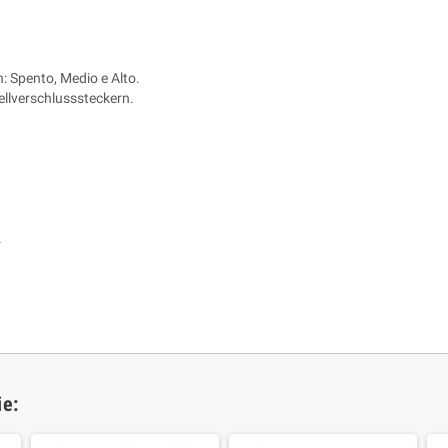
n: Spento, Medio e Alto.
ellverschlusssteckern.
.
ie: