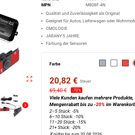
MPN
M808F-4N
Qualität und Zuverlässigkeit als Original
Geeignet für Autos, Lieferwagen oder Wohnmob
OMOLOGIE
JARANY 5 JAHRE
Färbung der Sensoren
Farbe
zoom_out_map
20,82 €
Steuer
69,40 €
-70%
Viele Kunden kaufen mehrere Produkte,
Mengenrabatt bis zu
-20%
im Warenkor
chevron_right
2–5 Stück: -5%
6–10 Stück: -10%
11–20 Stück: -15%
21+ Stück: -20%
⏳ gültig bis zum 20.08.2026