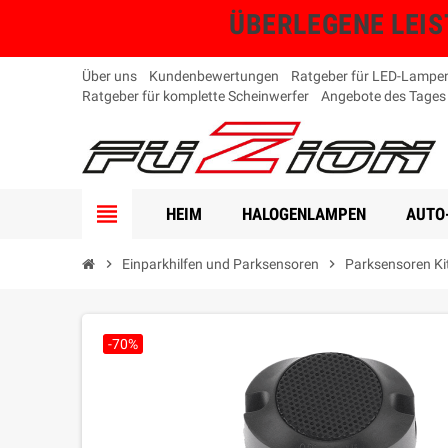
ÜBERLEGENE LEISTU
Über uns
Kundenbewertungen
Ratgeber für LED-Lampe
Ratgeber für komplette Scheinwerfer
Angebote des Tages
view_headline
HEIM
HALOGENLAMPEN
AUTO
chevron_right
Einparkhilfen und Parksensoren
chevron_right
Parksensoren Ki
-70%