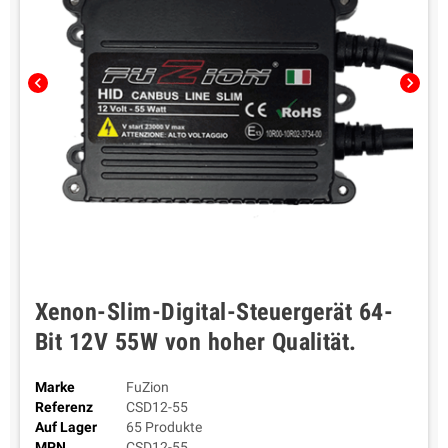
chevron_left
chevron_right
Xenon-Slim-Digital-Steuergerät 64-
Bit 12V 55W von hoher Qualität.
Marke
FuZion
Referenz
CSD12-55
Auf Lager
65 Produkte
MPN
CSD12-55