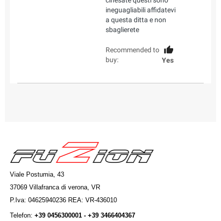
ineguagliabili affidatevi
a questa ditta e non
sbaglierete
Recommended to
buy:
Yes
Viale Postumia, 43
37069 Villafranca di verona, VR
P.Iva: 04625940236 REA: VR-436010
Telefon:
+39 0456300001 - +39 3466404367