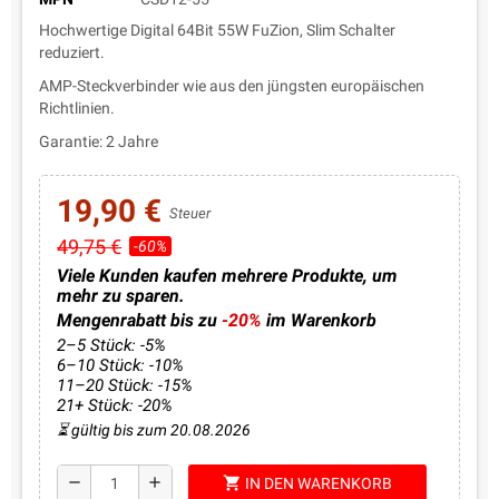
Hochwertige Digital 64Bit 55W FuZion, Slim Schalter
reduziert.
AMP-Steckverbinder wie aus den jüngsten europäischen
Richtlinien.
Garantie: 2 Jahre
19,90 €
Steuer
49,75 €
-60%
Viele Kunden kaufen mehrere Produkte, um
mehr zu sparen.
Mengenrabatt bis zu
-20%
im Warenkorb
2–5 Stück: -5%
6–10 Stück: -10%
11–20 Stück: -15%
21+ Stück: -20%
⏳ gültig bis zum 20.08.2026
shopping_cart
remove
add
IN DEN WARENKORB