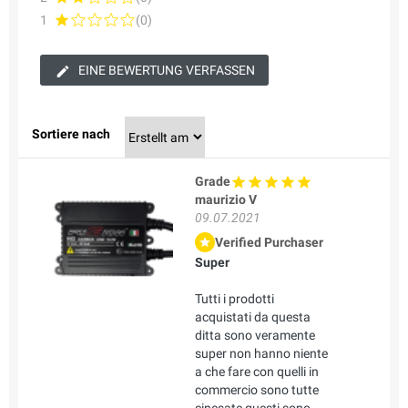
1
(0)
EINE BEWERTUNG VERFASSEN
Sortiere nach
Grade
maurizio V
09.07.2021
Verified Purchaser
Super
Tutti i prodotti
acquistati da questa
ditta sono veramente
super non hanno niente
a che fare con quelli in
commercio sono tutte
cinesate questi sono