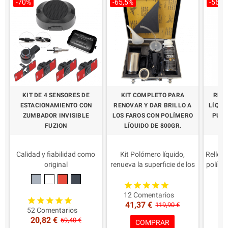
-70%
-65,5%
-56,6
en l
Emb
G
KIT DE 4 SENSORES DE
KIT COMPLETO PARA
REC
ESTACIONAMIENTO CON
RENOVAR Y DAR BRILLO A
LÍQUI
ZUMBADOR INVISIBLE
LOS FAROS CON POLÍMERO
PULI
FUZION
LÍQUIDO DE 800GR.
F
Calidad y fiabilidad como
Kit Polómero líquido,
Relleno
original
renueva la superficie de los
polímer
Adecuado para autos,
faros amarillos.
IMPOR
furgonetas o
IMPORTANTE El único con
Calid
autocaravanas
Calidad y Certificaciones
Regul
12 Comentarios
5 
41,37 €
2
OMOLOGÍA
Regulares para Officine.
Aplic
119,90 €
52 Comentarios
5 AÑOS
Aplicación fácil y rápida
Prote
20,82 €
69,40 €
COMPRAR
Coloración de los sensores
Protege contra los rayos