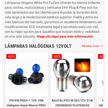
Lámparas Alogene White Pro FuZion ofrecen luz blanca brillante
para coches, motocicletas y vehículos 24V. Plug & Play, son los
más apreciados por los clientes para el poder, la duración de la
vida larga y la renderización estética superior. Fiable y entre los
más blancos del mercado, garantiza un excelente rendimiento sin
modificaciones. ECE totalmente legal y aprobado para uso vial,
son la mejor opción para aquellos que buscan estilo y visibilidad
en una sola solución.
Haga clic Aquí para más información
LÁMPARAS HALÓGENAS 12VOLT
Mostrar más
trending_flat
-60%
-60%
-60%
PS19W PG20-1 12V 19W
BAU15s PY21W S25 12V 21W
H21
Halógena Super Blanca PRO+
CROMADAS PLATEADAS
HALÓ