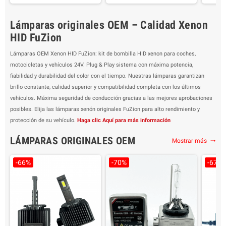
Compatibilidad: Faros y
Compatibilidad: Faros y
L
parábolas Lenticulares
parábolas Lenticulares
Lámparas originales OEM – Calidad Xenon
Color: blanco 6000K
Color: blanco 6000K
Comp
Ventajas: Más luz en todas
Ventajas: Más luz en todas
pará
HID FuZion
las condiciones de
las condiciones de
Col
carretera/clima
carretera/clima
Ventaj
Lámparas OEM Xenon HID FuZion: kit de bombilla HID xenon para coches,
Embalaje: 2 lámparas
Embalaje: 2 lámparas
la
motocicletas y vehículos 24V. Plug & Play sistema con máxima potencia,
Garantía 2 Años
Garantía 2 Años
fiabilidad y durabilidad del color con el tiempo. Nuestras lámparas garantizan
Duración hasta 15 años
Duración hasta 15 años
Emb
brillo constante, calidad superior y compatibilidad completa con los últimos
G
vehículos. Máxima seguridad de conducción gracias a las mejores aprobaciones
Dura
posibles. Elija las lámparas xenón originales FuZion para alto rendimiento y
protección de su vehículo.
Haga clic Aquí para más información
LÁMPARAS ORIGINALES OEM
Mostrar más
trending_flat
-66%
-70%
-67%