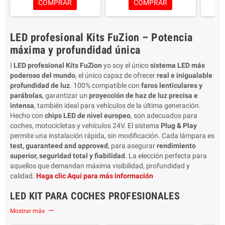
COMPRAR
COMPRAR
Color: blanco 6000K
Ventajas: Más luz en todas
Ventaj
Ventajas: Más luz en todas
las condiciones de
la
las condiciones de
carretera/clima
LED profesional Kits FuZion – Potencia
carretera/clima
Embalaje: 2 lámparas
Emb
Embalaje: 2 lámparas
Garantía 2 Años
G
máxima y profundidad única
Garantía 2 Años
Duración hasta 10 años
Dura
I
LED profesional Kits FuZion
yo soy el único
sistema LED más
Duración hasta 10 años
poderoso del mundo
, el único capaz de ofrecer
real e inigualable
profundidad de luz
. 100% compatible con
faros lenticulares y
parábolas
, garantizar un
proyección de haz de luz precisa e
intensa
, también ideal para vehículos de la última generación.
Hecho con
chips LED de nivel europeo
, son adecuados para
coches, motocicletas y vehículos 24V. El sistema
Plug & Play
permite una instalación rápida, sin modificación. Cada lámpara es
test, guaranteed and approved
, para asegurar
rendimiento
superior, seguridad total y fiabilidad
. La elección perfecta para
aquellos que demandan máxima visibilidad, profundidad y
calidad.
Haga clic Aquí para más información
LED KIT PARA COCHES PROFESIONALES
Mostrar más
trending_flat