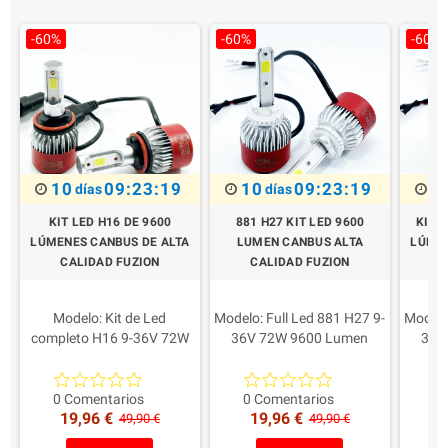
-60%
-60%
-60%
10
09:23:18
10
09:23:18
1
días
días
KIT LED H16 DE 9600
881 H27 KIT LED 9600
KIT 
LÚMENES CANBUS DE ALTA
LUMEN CANBUS ALTA
LÚMEN
CALIDAD FUZION
CALIDAD FUZION
C
Modelo: Kit de Led
Modelo: Full Led 881 H27 9-
Modelo
completo H16 9-36V 72W
36V 72W 9600 Lumen
36V
9600 Lumens
Potencia para la lámpara:
Poten
Potencia para la lámpara:
36W 4800 Lumens reales
36W 4
36W 4800 Lumens reales
Compatibilidad: 12/24Volt
Compat
0 Comentarios
0 Comentarios
0 
19,96 €
19,96 €
1
Compatibilidad: 12/24Volt
Fari Lenticolari e parabola
Fari L
49,90 €
49,90 €
Fari Lenticolari e parabola
Color: blanco 6000K
Col