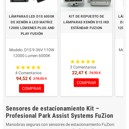
LÁMPARAS LED D1S 6000K
KIT DE REPUESTO DE
LÁMPA
DE XENÓN A LED MATRIZ
LÁMPARAS XENÓN D1S HID
DE X
12000 LÚMENES PLUG AND
ESTÁNDAR FUZION
12000
PLAY FUSIÓN
Modelo: D1S 9-36V 110W
Model
12000 Lumen 6000K
2 lámparas HID Xenon D1S
120
Professional - Aprobación
12V 35/55W
Profe
Potencia para la lámpara:
Colorear en la elección!
Poten
3 Comentarios
22,47 €
55W 6000 Lumens Real
Garantía: 1 año
55W 
4 Comentarios
74,90 €
1 
94,52 €
9
Características principales:
Caract
278,00 €
COMPRAR
Led con máxima
L
COMPRAR
profundidad
Compatibilidad: Faros y
Comp
parábolas Lenticulares
pará
Sensores de estacionamiento Kit –
Color: blanco 6000K
Col
Ventajas: Más luz en todas
Ventaj
Profesional Park Assist Systems FuZion
las condiciones de
la
Maniobras seguras con sensores de estacionamiento FuZion:
carretera/clima