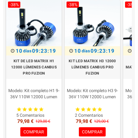
-38%
-38%
-38%
10
09:23:18
10
09:23:18
1
días
días
KIT DE LED MATRIX H1
KIT LED MATRIX H3 12000
KIT
12000 LÚMENES CANBUS
LÚMENES CANBUS PRO
MATRI
PRO FUZION
FUZION
CA
Modelo: Kit completo H1 9-
Modelo: Kit completo H3 9-
Modelo
36V 110W 12000 Lumen
36V 110W 12000 Lumen
36V 
Professional
Professional
Potencia para la lámpara:
Potencia para la lámpara:
Poten
55W 6000 Lumens Real
55W 6000 Lumens Real
55W 
5 Comentarios
2 Comentarios
15
79,98 €
79,98 €
8
Características principales:
Características principales:
BI
129,00 €
129,00 €
Led con máxima
Led con máxima
COMPRAR
COMPRAR
profundidad
profundidad
Caract