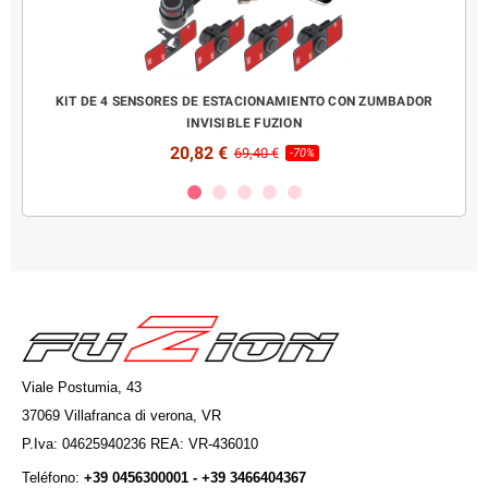
UG &
KIT DE 4 SENSORES DE ESTACIONAMIENTO CON ZUMBADOR
KIT C
INVISIBLE FUZION
20,82 €
69,40 €
-70%
Viale Postumia, 43
37069 Villafranca di verona, VR
P.Iva: 04625940236 REA: VR-436010
Teléfono:
+39 0456300001 - +39 3466404367