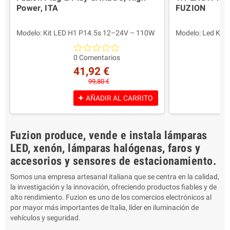
Power, ITA
FUZION
Modelo: Kit LED H1 P14.5s 12–24V – 110W
Modelo: Led Kit
/ 12.000 Lumen EASYPro
12000 Lumen EA
Potencia para la lámpara: 55W – 6.000
Potencia para la
0 Comentarios
Lumens
Lumens
41,92 €
Tecnología: LED 1:1 Plug & Play con sistema
Características p
99,80 €
CANBUS integrado – sin adaptador ni
Play Con sistema
enchufe necesario
ni conectores ne
AÑADIR AL CARRITO
Compatibilidad: Faros de la cabeza de la
Compatibilidad: 
parábola
Lenticulares
Luz de color: Blanco frío 6000K
Color: blanco 60
Fuzion produce, vende e instala lámparas
Ventajas: Mayor visibilidad en todas las
Ventajas: Más lu
condiciones de carretera y clima
de carretera/cli
LED, xenón, lámparas halógenas, faros y
Aprobación: Serigrafiado en el cuerpo de la
Tipo europeo ser
accesorios y sensores de estacionamiento.
lámpara – Estándares Europeos E4/E13
corporal
Contenido del paquete: 2 lámparas LED
Embalaje: 2 lám
Somos una empresa artesanal italiana que se centra en la calidad,
Garantía: 2 años
Garantía 2 Años
la investigación y la innovación, ofreciendo productos fiables y de
alto rendimiento. Fuzion es uno de los comercios electrónicos al
por mayor más importantes de Italia, líder en iluminación de
vehículos y seguridad.