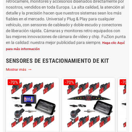
retrocamere, monitores y accesorios diseñados directamente por
Embalaje: 2 lámparas
Emb
nosotros, vendidos en toda Europa. La alta calidad, la atención al
Garantía: 3 años Italiano
Garan
detalle y la precisión hacen que nuestros sistemas sean los más
Duración hasta 15 años
Dura
fiables en el mercado. Universal y Plug & Play para cualquier
vehículo, con sensores de cableado y doble escudo y conectores
de liberación rápida. Cámaras y monitores retro equipados con
las mejores innovaciones de cámara de vídeo y chip. FuZion punta
en la calidad: nuestra mejor publicidad para siempre.
Haga clic Aquí
para más información
SENSORES DE ESTACIONAMIENTO DE KIT
Mostrar más
trending_flat
-70%
-70%
-70%