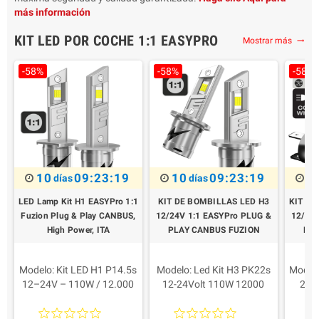
más información
KIT LED POR COCHE 1:1 EASYPRO
Mostrar más
trending_flat
-58%
-58%
-58%
10
09:23:18
10
09:23:18
1
días
días
LED Lamp Kit H1 EASYPro 1:1
KIT DE BOMBILLAS LED H3
KIT DE
Fuzion Plug & Play CANBUS,
12/24V 1:1 EASYPro PLUG &
12/24V
High Power, ITA
PLAY CANBUS FUZION
PLA
Modelo: Kit LED H1 P14.5s
Modelo: Led Kit H3 PK22s
Modelo
12–24V – 110W / 12.000
12-24Volt 110W 12000
24V
Lumen EASYPro
Lumen EASYPro
220W
Potencia para la lámpara:
Potencia para la lámpara:
L