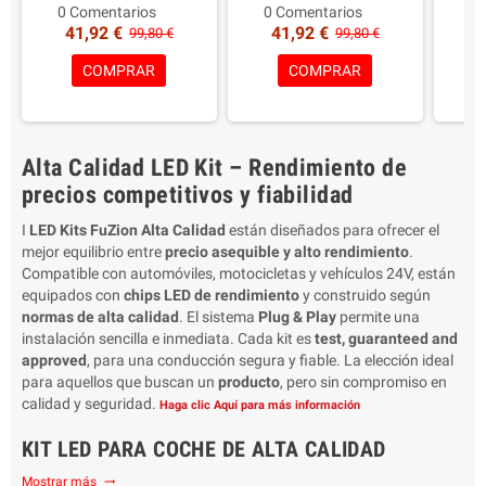
55W – 6.000 Lumens
55W 6000 Lumens
Poten
0 Comentarios
0 Comentarios
2 
41,92 €
41,92 €
4
Tecnología: LED 1:1 Plug &
Características principales:
55
99,80 €
99,80 €
Play con sistema CANBUS
Led 1:1 Plug & Play Con
Caract
COMPRAR
COMPRAR
integrado – sin adaptador
sistema Canbus, sin
Led 
ni enchufe necesario
adaptadores ni conectores
sis
Compatibilidad: Faros de la
necesarios
adapta
cabeza de la parábola
Compatibilidad: Faros y
Alta Calidad LED Kit – Rendimiento de
Luz de color: Blanco frío
parábolas Lenticulares
Comp
6000K
Color: blanco 6000K
pará
precios competitivos y fiabilidad
Ventajas: Mayor visibilidad
Ventajas: Más luz en todas
Col
en todas las condiciones de
las condiciones de
Ventaj
I
LED Kits FuZion Alta Calidad
están diseñados para ofrecer el
carretera y clima
carretera/clima
la
mejor equilibrio entre
precio asequible y alto rendimiento
.
Aprobación: Serigrafiado en
Tipo europeo serigrafiado
Compatible con automóviles, motocicletas y vehículos 24V, están
el cuerpo de la lámpara –
en la lámpara corporal
Tipo 
equipados con
chips LED de rendimiento
y construido según
Estándares Europeos
Embalaje: 2 lámparas
en l
normas de alta calidad
. El sistema
Plug & Play
permite una
E4/E13
Garantía 2 Años
Emb
instalación sencilla e inmediata. Cada kit es
test, guaranteed and
Contenido del paquete: 2
G
approved
, para una conducción segura y fiable. La elección ideal
lámparas LED
para aquellos que buscan un
producto
, pero sin compromiso en
Garantía: 2 años
calidad y seguridad.
Haga clic Aquí para más información
KIT LED PARA COCHE DE ALTA CALIDAD
Mostrar más
trending_flat