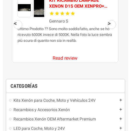
KIT RICAMBIO LAMPADE
XENON D1S OEM XENPRO+
FUZION PRO QUALITY
Gennaro S
Ottimo Prodotto ?? Sono molto soddisfatto, anche se ho
B
ricevuto 6000K invece di 5000K. Nella foto la luce sembra
t
più scura di quanto non sia in realtà.
Read review
CATEGORÍAS
Kits Xenón para Coche, Moto y Vehículos 24V
add
Recambios y Accesorios Xenón
add
Recambios Xenón OEM Aftermarket Premium
add
LED para Coche, Moto y 24V
add