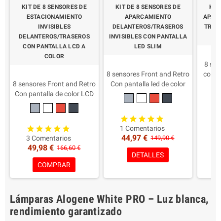
KIT DE 8 SENSORES DE
KIT DE 8 SENSORES DE
KIT
ESTACIONAMIENTO
APARCAMIENTO
APAR
INVISIBLES
DELANTEROS/TRASEROS
TRAS
DELANTEROS/TRASEROS
INVISIBLES CON PANTALLA
CON PANTALLA LCD A
LED SLIM
COLOR
8 sen
8 sensores Front and Retro
con a
8 sensores Front and Retro
Con pantalla led de color
Calid
Con pantalla de color LCD
delgado
Calidad y fiabilidad como
Calidad y fiabilidad como
Ade
original
original
9 
Adecuado para autos,
Adecuado para autos,
4
1 Comentarios
furgonetas o
furgonetas o
44,97 €
3 Comentarios
149,90 €
autocaravanas
autocaravanas
49,98 €
166,60 €
OMOLOGÍA
OMOLOGÍA
Colora
DETALLES
5 AÑOS
5 AÑOS
COMPRAR
Coloración de los sensores
Coloración de los sensores
Lámparas Alogene White PRO – Luz blanca,
rendimiento garantizado