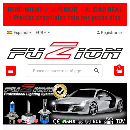
RENDIMIENTO SUPERIOR, CALIDAD REAL
• Precios especiales solo por pocos días
Español
EUR €
person
Registrarse
0
view_headline
search