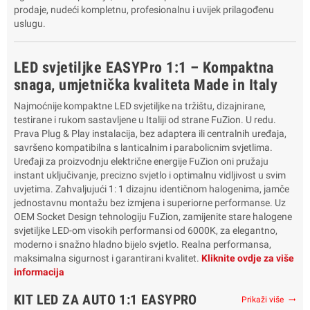
prodaje, nudeći kompletnu, profesionalnu i uvijek prilagođenu
uslugu.
LED svjetiljke EASYPro 1:1 – Kompaktna
snaga, umjetnička kvaliteta Made in Italy
Najmoćnije kompaktne LED svjetiljke na tržištu, dizajnirane,
testirane i rukom sastavljene u Italiji od strane FuZion. U redu.
Prava Plug & Play instalacija, bez adaptera ili centralnih uređaja,
savršeno kompatibilna s lanticalnim i parabolicnim svjetlima.
Uređaji za proizvodnju električne energije FuZion oni pružaju
instant uključivanje, precizno svjetlo i optimalnu vidljivost u svim
uvjetima. Zahvaljujući 1: 1 dizajnu identičnom halogenima, jamče
jednostavnu montažu bez izmjena i superiorne performanse. Uz
OEM Socket Design tehnologiju FuZion, zamijenite stare halogene
svjetiljke LED-om visokih performansi od 6000K, za elegantno,
moderno i snažno hladno bijelo svjetlo. Realna performansa,
maksimalna sigurnost i garantirani kvalitet.
Kliknite ovdje za više
informacija
KIT LED ZA AUTO 1:1 EASYPRO
Prikaži više
trending_flat