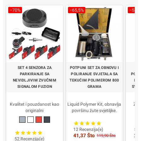
4/10 dana
Pako
−70%
−65,5%
−56,
Talijanska garancija 2
Ga
godine - samo od nas!
SET 4 SENZORA ZA
POTPUNI SET ZA OBNOVU I
PU
PARKIRANJE SA
POLIRANJE SVJETALA SA
POLI
NEVIDLJIVIM ZVUČNIM
TEKUĆIM POLIMEROM 800
POL
SIGNALOM FUZION
GRAMA
SVJ
Kvalitet i pouzdanost kao
Liquid Polymer Kit, obnavlja
Za 
originalni
površinu žute svjetiljke.
Uređaji za proizvodnju
VAŽNO Jedini s kvalitetnim i
VAŽNO J
automobila
redovnim certifikatima za
redov
ODOBREN
radionice.
12 Recenzija(e)
5 R
41,37 Što
26
5 GODINA GARANCIJE
Jednostavna i brza
Je
119,90 Što
52 Recenzija(e)