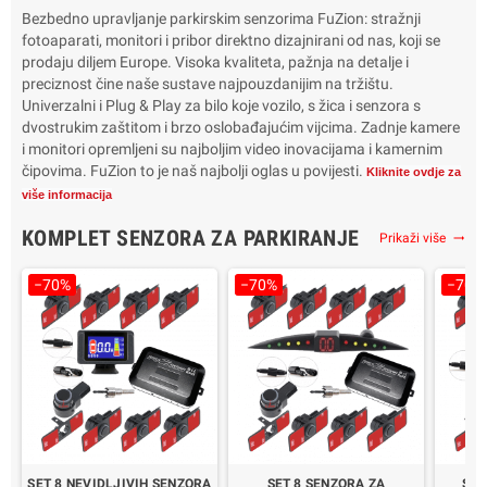
Bezbedno upravljanje parkirskim senzorima FuZion: stražnji
Pakovanje: 2 svjetiljke
prom
fotoaparati, monitori i pribor direktno dizajnirani od nas, koji se
Garancija: 3 godine
prodaju diljem Europe. Visoka kvaliteta, pažnja na detalje i
Trajanje do 15 godina
Pako
preciznost čine naše sustave najpouzdanijim na tržištu.
Ga
Univerzalni i Plug & Play za bilo koje vozilo, s žica i senzora s
Tra
dvostrukim zaštitom i brzo oslobađajućim vijcima. Zadnje kamere
i monitori opremljeni su najboljim video inovacijama i kamernim
čipovima. FuZion to je naš najbolji oglas u povijesti.
Kliknite ovdje za
više informacija
KOMPLET SENZORA ZA PARKIRANJE
Prikaži više
trending_flat
−70%
−70%
−70%
SET 8 NEVIDLJIVIH SENZORA
SET 8 SENZORA ZA
SET