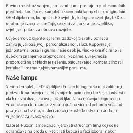
Bavimo se istraživanjem, proizvodnjom i prodajom profesionalnih
predmeta kao što su kompletni ksenonski kompleti ili s originalnim
OEM dijelovima, kompleti LED svjetiljki, halogene svjetiljke, LED za
unutarnje i vanjske uređaje, senzori za parkiranje, svjetiljke,
svjetiljke i pribor za obnovu rasvjete.
Uvijek smo uz klijente, spremni zadovoljiti svaku potrebu
zahvaljujući pažljivoj i personaliziranoj usluzi. Kupovina je
jednostavna, brza i sigurna: naše osoblje, visoko kvalificirano i s
dubokim znanjem o proizvodima i vozilima, uvijek može
preporučiti najprikladnije rješenje, osiguravajući kompatibilnost i
instalaciju prema najsavremenijim pravilima.
Naše lampe
Xenon kompleti, LED svjetiljke i Fusion halogeni su najkvalitetniji
proizvodi, namijenjeni zahtjevnijim kupcima koji traže jedinstveni i
ekskluzivni dizajn za svoju svjetiljku. Naša rješenja osiguravaju
vrhunske performanse i životnu dužinu više od pet puta veću od
prosjeka na tržištu, nudeći značajne uštede i stvarnu dodanu
vrijednost za svako vozilo.
Izabrati Fuzion lampe znači vjerovati stručnom timu koji se ne
ograničava na prodaju, već prati kupca i u fazi izbora i nakon