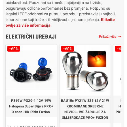
učinkovitost. Pouzdani su i među najbijenijim na tržištu,
osiguravaju odlične performanse bez promjena. Potpuno su
legalni i ECE odobreni za putnu upotrebu i predstavljaju najbolji
izbor za one koji traže stil i vidljivost u jednom rješenju.
Kliknite
ovdje za više informacija
ELEKTRIČNI UREĐAJI
Prikaži više
trending_flat
−60%
−60%
−60%
PS19W PG20-1 12V 19W
BAU15s PY21W S25 12V 21W
H21
Halogena Super Bijela PRO+
KROMIRANE SREBRNE
HALO
Xenon HID Efekt Fuzion
NEVIDLJIVE ŽARULJE ZA
PRO+ 
SMJEROKAZE PRO+ FUZION