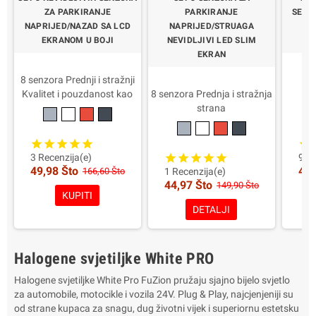
ZA PARKIRANJE
PARKIRANJE
SENZ
NAPRIJED/NAZAD SA LCD
NAPRIJED/STRUAGA
NA
EKRANOM U BOJI
NEVIDLJIVI LED SLIM
EKRAN
8 senzora Prednji i stražnji
8 p
Kvalitet i pouzdanost kao
8 senzora Prednja i stražnja
se
originalni
strana
Uređaji za proizvodnju
Kvalitet i pouzdanost kao
Kvali
automobila
originalni
ODOBREN
Uređaji za proizvodnju
Uređ
3 Recenzija(e)
9 Re
5 GODINA GARANCIJE
automobila
49,98 Što
40,
166,60 Što
1 Recenzija(e)
Opcionalna boja senzora
ODOBREN
44,97 Što
149,90 Što
5 GODINA GARANCIJE
5 G
KUPITI
Opcionalna boja senzora
Opcio
DETALJI
Halogene svjetiljke White PRO
Halogene svjetiljke White Pro FuZion pružaju sjajno bijelo svjetlo
za automobile, motocikle i vozila 24V. Plug & Play, najcjenjeniji su
od strane kupaca za snagu, dug životni vijek i superiornu estetsku