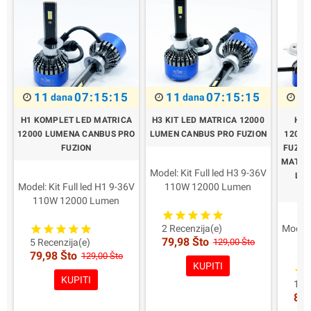
11
07:15:14
11
07:15:14
1
dana
dana
H1 KOMPLET LED MATRICA
H3 KIT LED MATRICA 12000
H4 
12000 LUMENA CANBUS PRO
LUMEN CANBUS PRO FUZION
12000
FUZION
FUZIO
MATRIČ
Model: Kit Full led H3 9-36V
LUM
Model: Kit Full led H1 9-36V
110W 12000 Lumen
110W 12000 Lumen
Profesionalni
Profesionalni
Snaga za svjetiljku: 55W
Snaga za svjetiljku: 55W
6000 Lumen Real
Model: 
2 Recenzija(e)
79,98 Što
6000 Lumen Real
Glavna karakteristika: Led s
11
5 Recenzija(e)
129,00 Što
79,98 Što
Glavna karakteristika: Led s
najvećom dubinom
129,00 Što
KUPITI
najvećom dubinom
Kompatibilnost: Lentikula i
Snaga
KUPITI
Kompatibilnost: Lentikula i
parabola
6
15 
86,
parabola
Boja: bijela 6000K
Bi-LE