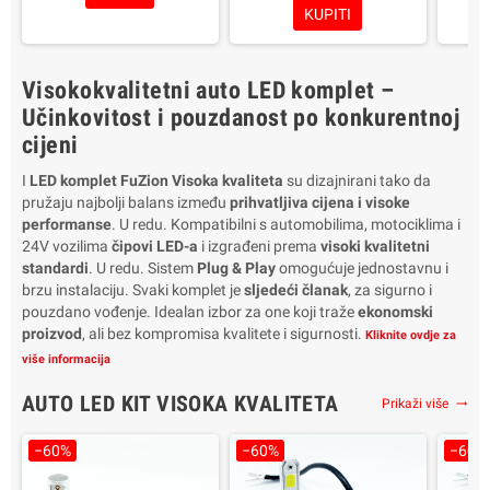
KUPITI
adapter ili zamah
Kompatibilnost: Lentikula i
Kompatibilnost: Sljedeći
parabola
Kompat
proizvodi:
Boja: bijela 6000K
Visokokvalitetni auto LED komplet –
Boja svjetlosti: Hladno bijelo
Prednosti: Više svjetlosti u
Bo
6000K
svim
Predno
Učinkovitost i pouzdanost po konkurentnoj
Prednosti: Najveća
prometnim/klimatskim
cijeni
vidljivost u svim uvjetima na
uvjetima
prom
cesti i u svim vremenskim
Europski homologacijski
I
LED komplet FuZion Visoka kvaliteta
su dizajnirani tako da
uvjetima
znak na tijelu
Europ
pružaju najbolji balans između
prihvatljiva cijena i visoke
Određivanje: Slika na
Pakovanje: 2 svjetiljke
performanse
. U redu. Kompatibilni s automobilima, motociklima i
kućištu – Europski
Garancija 2 godine
Pako
24V vozilima
čipovi LED-a
i izgrađeni prema
visoki kvalitetni
standard E4/E13
Ga
standardi
. U redu. Sistem
Plug & Play
omogućuje jednostavnu i
Sadržaj pakiranja: 2 LED
brzu instalaciju. Svaki komplet je
sljedeći članak
, za sigurno i
svjetiljke
pouzdano vođenje. Idealan izbor za one koji traže
ekonomski
Garancija: 2 godine
proizvod
, ali bez kompromisa kvalitete i sigurnosti.
Kliknite ovdje za
više informacija
AUTO LED KIT VISOKA KVALITETA
Prikaži više
trending_flat
−60%
−60%
−60%