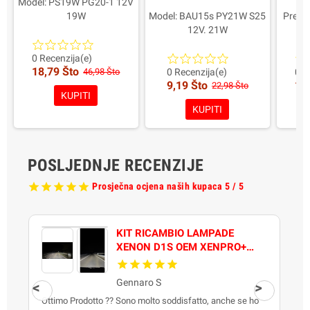
Model: PS19W PG20-1 12V
Mo
19W
Model: BAU15s PY21W S25
Predno
Svjetlo: Super White 6000K
12V. 21W
s Xenon HID efektom
Prednosti: Nevidljive kada
prom
Upotreba: automobilska
su isključene ostaju
0 Recenzija(e)
18,79 Što
halogena žarulja
kromirane, narančasta boja
Bo
46,98 Što
0 Recenzija(e)
0 R
9,19 Što
15
kompatibilna s originalnim
kada su upaljene
Trajan
22,98 Što
KUPITI
sustavima
Boja: bijela 6000K
KUPITI
Prednosti: bjelje svjetlo,
Trajanje: Long Life 650h
Pri
moderan izgled i
Homologirane za cestovnu
Pak
jednostavna ugradnja
upotrebu
Vr
Procijenjeno trajanje: do
Pakiranje: 2 komada
POSLJEDNJE RECENZIJE
650 sati
Maksimalna kvaliteta
Pakiranje: 2 Fuzion žarulje
Prosječna ocjena naših kupaca 5 / 5
KIT RICAMBIO LAMPADE
XENON D1S OEM XENPRO+
FUZION PRO QUALITY
Gennaro S
Ottimo Prodotto ?? Sono molto soddisfatto, anche se ho
B