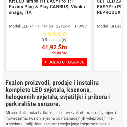
Kit LED lampa H1 EASYPro 1:1
SET LED ŽARU
Fuzion Plug & Play CANBUS, Visoka
EASYPro PRI
snaga, ITA
REPRODUKCI
Model: LED kit H1 P14.5s 122424V – 110W /
Model: Kit Led 
12.000 Lumen EASYPro
12000 Lumen EA
Sljedeća opcija: 55W 6.000 6.000 lumena
Snaga za svjetil
0 Recenzija(e)
Tehnologija: LED 1:1 Plug & Play s
Glavna značajka:
41,92 Što
ugrađenim CANBUS sustavom – nije
Kompatibilnost: L
99,80 Što
potreban adapter ili zamah
Boja: bijela 6000
Kompatibilnost: Sljedeći proizvodi:
Prednosti: Više sv
DODAJ U KOŠARICU
Boja svjetlosti: Hladno bijelo 6000K
prometnim/klima
Prednosti: Najveća vidljivost u svim uvjetima
Europski homologa
na cesti i u svim vremenskim uvjetima
Pakovanje: 2 svjet
Fuzion proizvodi, prodaje i instalira
Određivanje: Slika na kućištu – Europski
Garancija 2 godi
standard E4/E13
komplete LED svjetala, ksenona,
Sadržaj pakiranja: 2 LED svjetiljke
halogennih svjetala, svjetiljki i pribora i
Garancija: 2 godine
parkiralište senzore.
Mi smo italijanska tvrtka koja se bavi kvalitetom, istraživanjem i
inovacijama. Fuzion je jedna od najznačajnijih veleprodajnih e-
trgovina u Italiji, lider u sektoru osvjetljenja i sigurnosti vozila.