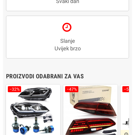
Svaki dan
Slanje
Uvijek brzo
PROIZVODI ODABRANI ZA VAS
−32%
−47%
−58%
1