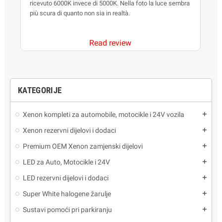
ricevuto 6000K invece di 5000K. Nella foto la luce sembra
t
più scura di quanto non sia in realtà.
Read review
KATEGORIJE
Xenon kompleti za automobile, motocikle i 24V vozila
add
Xenon rezervni dijelovi i dodaci
add
Premium OEM Xenon zamjenski dijelovi
add
LED za Auto, Motocikle i 24V
add
LED rezervni dijelovi i dodaci
add
Super White halogene žarulje
add
Sustavi pomoći pri parkiranju
add