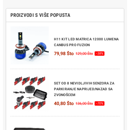
PROIZVODI S VIŠE POPUSTA
H11 KIT LED MATRICA 12000 LUMENA
CANBUS PRO FUZION
79,98 Što
129,00 Što
−38%
SET OD 8 NEVIDLJIVIH SENZORA ZA
PARKIRANJE NAPRIJED/NAZAD SA
ZVONOŠCEM
40,80 Što
136,00 Što
−70%