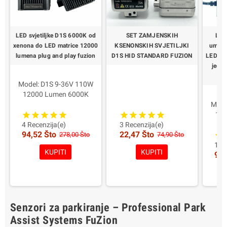
LED svjetiljke D1S 6000K od
SET ZAMJENSKIH
LED
xenona do LED matrice 12000
KSENONSKIH SVJETILJKI
umjest
lumena plug and play fuzion
D1S HID STANDARD FUZION
LED ma
jedno
Model: D1S 9-36V 110W
12000 Lumen 6000K
Profesionalni -
2 HID svjetiljke Ksenon D1S
Mode
Homologirani
12V 35/55W
120
Snaga za svjetiljku: 55W
Boja po izboru!
4 Recenzija(e)
3 Recenzija(e)
94,52 Što
22,47 Što
6000 Lumen Real
Garancija: 1 godina
278,00 Što
74,90 Što
Glavna karakteristika: Led s
Snaga
1 Re
KUPITI
KUPITI
91,
najvećom dubinom
6
Kompatibilnost: Lentikula i
Glavna 
parabola
na
Boja: bijela 6000K
Kompat
Prednosti: Više svjetlosti u
Senzori za parkiranje – Professional Park
svim
Bo
prometnim/klimatskim
Predno
Assist Systems FuZion
uvjetima