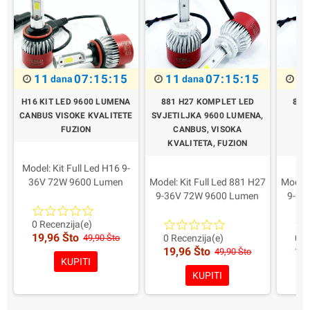
11
07:15:14
11
07:15:14
1
dana
dana
H16 KIT LED 9600 LUMENA
881 H27 KOMPLET LED
880
CANBUS VISOKE KVALITETE
SVJETILJKA 9600 LUMENA,
DI
FUZION
CANBUS, VISOKA
C
KVALITETA, FUZION
KV
Model: Kit Full Led H16 9-
36V 72W 9600 Lumen
Model: Kit Full Led 881 H27
Model:
Snaga za svjetiljku: 36W
9-36V 72W 9600 Lumen
9-36
4800 Lumen Real
Snaga za svjetiljku: 36W
Snaga
Kompatibilnost: 12/24Volt
4800 Lumen Real
4
0 Recenzija(e)
19,96 Što
Boja: bijela 6000K
Kompatibilnost: 12/24Volt
Kompat
49,90 Što
0 Recenzija(e)
0 R
19,96 Što
19
Prednosti: Više svjetlosti u
Boja: bijela 6000K
Bo
49,90 Što
KUPITI
svim
Prednosti: Više svjetlosti u
Predno
KUPITI
prometnim/klimatskim
svim
uvjetima
prometnim/klimatskim
prom
Pakovanje: 2 svjetiljke
uvjetima