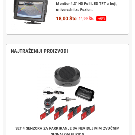
Monitor 4.3" HD Full LED TFT u boji,
univerzalni za Fuzion.
18,00 Što
44,99 Što
−60%
NAJTRAŽENIJI PROIZVODI
KLJUČI
SET 4 SENZORA ZA PARKIRANJE SA NEVIDLJIVIM ZVUČNIM
POTP
SIGNALOM FUZION