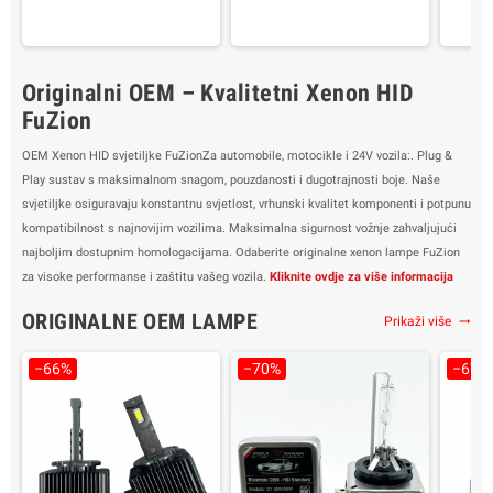
Boja: bijela 6000K
Prednosti: Više svjetlosti u
Glavna 
Prednosti: Više svjetlosti u
svim
na
svim
prometnim/klimatskim
Kompat
prometnim/klimatskim
uvjetima
Originalni OEM – Kvalitetni Xenon HID
uvjetima
Pakovanje: 2 svjetiljke
Bo
Pakovanje: 2 svjetiljke
Garancija 2 godine
Predno
FuZion
Garancija 2 godine
Trajanje do 15 godina
Trajanje do 15 godina
prom
OEM Xenon HID svjetiljke FuZionZa automobile, motocikle i 24V vozila:. Plug &
Play sustav s maksimalnom snagom, pouzdanosti i dugotrajnosti boje. Naše
Pako
svjetiljke osiguravaju konstantnu svjetlost, vrhunski kvalitet komponenti i potpunu
Ga
kompatibilnost s najnovijim vozilima. Maksimalna sigurnost vožnje zahvaljujući
Tra
najboljim dostupnim homologacijama. Odaberite originalne xenon lampe FuZion
za visoke performanse i zaštitu vašeg vozila.
Kliknite ovdje za više informacija
ORIGINALNE OEM LAMPE
Prikaži više
trending_flat
−66%
−70%
−67%