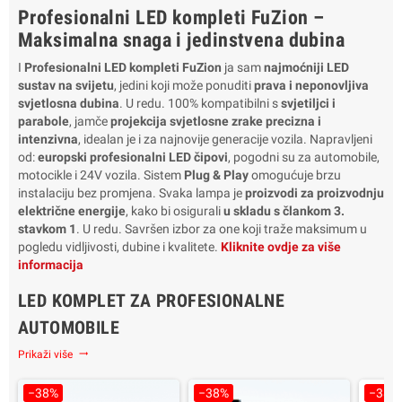
Profesionalni LED kompleti FuZion –
Garancija 2 godine
Pakovanje: 2 svjetiljke
Pako
Trajanje do 10 godina
Garancija 2 godine
Ga
Maksimalna snaga i jedinstvena dubina
Trajanje do 10 godina
Tra
I
Profesionalni LED kompleti FuZion
ja sam
najmoćniji LED
sustav na svijetu
, jedini koji može ponuditi
prava i neponovljiva
svjetlosna dubina
. U redu. 100% kompatibilni s
svjetiljci i
parabole
, jamče
projekcija svjetlosne zrake precizna i
intenzivna
, idealan je i za najnovije generacije vozila. Napravljeni
od:
europski profesionalni LED čipovi
, pogodni su za automobile,
motocikle i 24V vozila. Sistem
Plug & Play
omogućuje brzu
instalaciju bez promjena. Svaka lampa je
proizvodi za proizvodnju
električne energije
, kako bi osigurali
u skladu s člankom 3.
stavkom 1
. U redu. Savršen izbor za one koji traže maksimum u
pogledu vidljivosti, dubine i kvalitete.
Kliknite ovdje za više
informacija
LED KOMPLET ZA PROFESIONALNE
AUTOMOBILE
Prikaži više
trending_flat
−38%
−38%
−38%