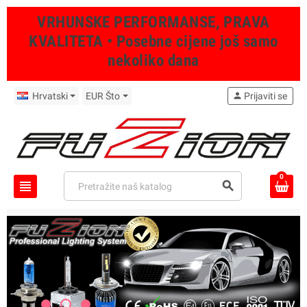
VRHUNSKE PERFORMANSE, PRAVA
KVALITETA • Posebne cijene još samo
nekoliko dana
Hrvatski
EUR Što
person
Prijaviti se
0
view_headline
search