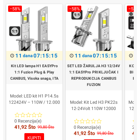
−58%
−58%
−58%
11
07:15:14
11
07:15:14
1
dana
dana
Kit LED lampa H1 EASYPro
SET LED ŽARULJA H3 12/24V
KOMP
1:1 Fuzion Plug & Play
1:1 EASYPro PRIKLJUČAK I
BI-LE
CANBUS, Visoka snaga, ITA
REPRODUKCIJA CANBUS
EAS
FUZION
Model: LED kit H1 P14.5s
122424V – 110W / 12.000
Model: Kit Led H3 PK22s
Model
Lumen EASYPro
12-24Volt 110W 12000
12-24
Sljedeća opcija: 55W 6.000
Lumen EASYPro
220W
6.000 lumena
Snaga za svjetiljku: 55W
L
0 Recenzija(e)
41,92 Što
Tehnologija: LED 1:1 Plug &
6000 Lumen
Snaga
99,80 Što
0 Recenzija(e)
2 Re
41,92 Što
44,
Play s ugrađenim CANBUS
Glavna značajka: Led 1:1
99,80 Što
KUPITI
sustavom – nije potreban
Plug & Play
Glavn