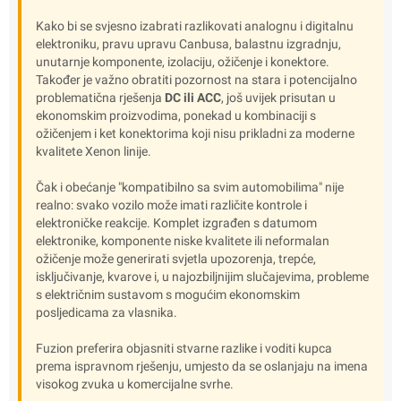
Kako bi se svjesno izabrati razlikovati analognu i digitalnu
elektroniku, pravu upravu Canbusa, balastnu izgradnju,
unutarnje komponente, izolaciju, ožičenje i konektore.
Također je važno obratiti pozornost na stara i potencijalno
problematična rješenja
DC ili ACC
, još uvijek prisutan u
ekonomskim proizvodima, ponekad u kombinaciji s
ožičenjem i ket konektorima koji nisu prikladni za moderne
kvalitete Xenon linije.
Čak i obećanje "kompatibilno sa svim automobilima" nije
realno: svako vozilo može imati različite kontrole i
elektroničke reakcije. Komplet izgrađen s datumom
elektronike, komponente niske kvalitete ili neformalan
ožičenje može generirati svjetla upozorenja, trepće,
isključivanje, kvarove i, u najozbiljnijim slučajevima, probleme
s električnim sustavom s mogućim ekonomskim
posljedicama za vlasnika.
Fuzion preferira objasniti stvarne razlike i voditi kupca
prema ispravnom rješenju, umjesto da se oslanjaju na imena
visokog zvuka u komercijalne svrhe.