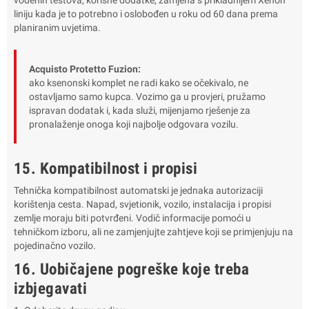
vođenih testova, korisne dodatke, zamjena s prikladnijem Xenon
liniju kada je to potrebno i oslobođen u roku od 60 dana prema
planiranim uvjetima.
Acquisto Protetto Fuzion:
ako ksenonski komplet ne radi kako se očekivalo, ne
ostavljamo samo kupca. Vozimo ga u provjeri, pružamo
ispravan dodatak i, kada služi, mijenjamo rješenje za
pronalaženje onoga koji najbolje odgovara vozilu.
15. Kompatibilnost i propisi
Tehnička kompatibilnost automatski je jednaka autorizaciji
korištenja cesta. Napad, svjetionik, vozilo, instalacija i propisi
zemlje moraju biti potvrđeni. Vodič informacije pomoći u
tehničkom izboru, ali ne zamjenjujte zahtjeve koji se primjenjuju na
pojedinačno vozilo.
16. Uobičajene pogreške koje treba
izbjegavati