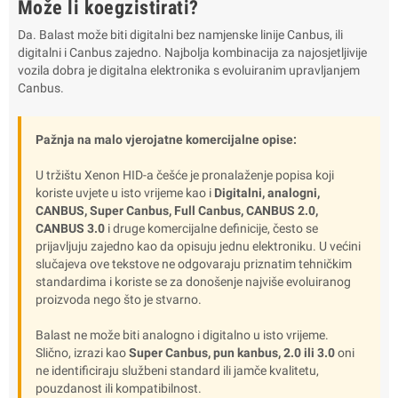
Može li koegzistirati?
Da. Balast može biti digitalni bez namjenske linije Canbus, ili
digitalni i Canbus zajedno. Najbolja kombinacija za najosjetljivije
vozila dobra je digitalna elektronika s evoluiranim upravljanjem
Canbus.
Pažnja na malo vjerojatne komercijalne opise:
U tržištu Xenon HID-a češće je pronalaženje popisa koji
koriste uvjete u isto vrijeme kao i
Digitalni, analogni,
CANBUS, Super Canbus, Full Canbus, CANBUS 2.0,
CANBUS 3.0
i druge komercijalne definicije, često se
prijavljuju zajedno kao da opisuju jednu elektroniku. U većini
slučajeva ove tekstove ne odgovaraju priznatim tehničkim
standardima i koriste se za donošenje najviše evoluiranog
proizvoda nego što je stvarno.
Balast ne može biti analogno i digitalno u isto vrijeme.
Slično, izrazi kao
Super Canbus, pun kanbus, 2.0 ili 3.0
oni
ne identificiraju službeni standard ili jamče kvalitetu,
pouzdanost ili kompatibilnost.