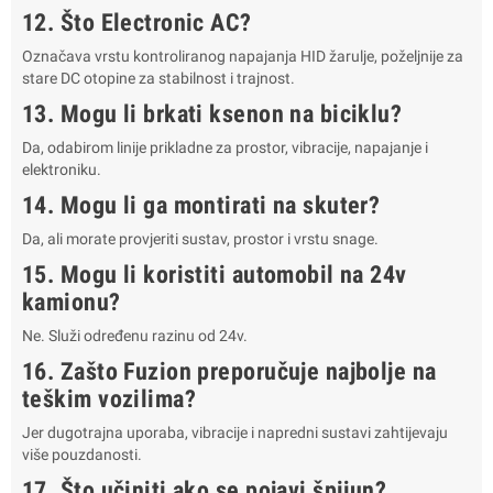
12. Što Electronic AC?
Označava vrstu kontroliranog napajanja HID žarulje, poželjnije za
stare DC otopine za stabilnost i trajnost.
13. Mogu li brkati ksenon na biciklu?
Da, odabirom linije prikladne za prostor, vibracije, napajanje i
elektroniku.
14. Mogu li ga montirati na skuter?
Da, ali morate provjeriti sustav, prostor i vrstu snage.
15. Mogu li koristiti automobil na 24v
kamionu?
Ne. Služi određenu razinu od 24v.
16. Zašto Fuzion preporučuje najbolje na
teškim vozilima?
Jer dugotrajna uporaba, vibracije i napredni sustavi zahtijevaju
više pouzdanosti.
17. Što učiniti ako se pojavi špijun?