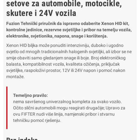
setove za automobile, motocikle,
skutere i 24V vozila
Fuzion Tehnički priručnik da ispravno odaberite Xenon HID kit,
kontrolne jedinice, rezervne svjetiljke i pribor na temelju vozila,
elektronike, svjetionika, napona, snage i korištenja.
Xenon HID biljka može ponuditi intenzivniju, duboko i ugodno
svjetlo od mnogih tradicionalnih halogenih svjetiljki, ali izbor se ne
smije obaviti samo gledanjem snage ili boje. Broj elektroničkog
balasta, kompatibilnost vozila, kvaliteta ožičenja, priključak
svjetiljke, raspoloživi prostor, 12V ili 24V napon i pomoć nakon
montaže.
Temeljno pravilo:
nema savršenog univerzalnog kompleta za svako vozilo.
Očito slični automobili mogu reagirati drugačije; Upravo za
ovu FIFTER nudi više linija, namjenski pribor i stvarnu
tehničku pomoć rješenju.