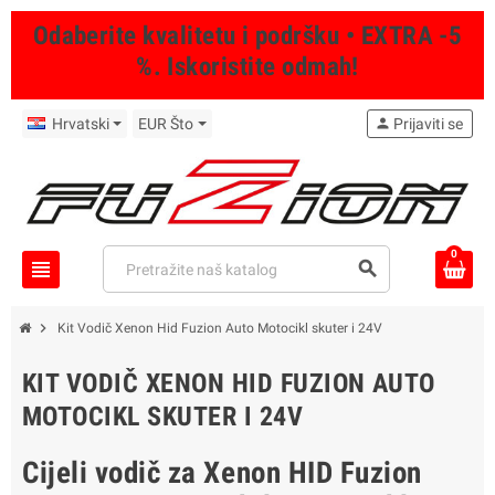
Odaberite kvalitetu i podršku • EXTRA -5
%. Iskoristite odmah!
Hrvatski
EUR Što
person
Prijaviti se
0
view_headline
search
chevron_right
Kit Vodič Xenon Hid Fuzion Auto Motocikl skuter i 24V
KIT VODIČ XENON HID FUZION AUTO
MOTOCIKL SKUTER I 24V
Cijeli vodič za Xenon HID Fuzion