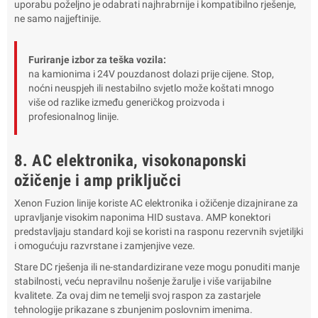
uporabu poželjno je odabrati najhrabrnije i kompatibilno rješenje,
ne samo najjeftinije.
Furiranje izbor za teška vozila:
na kamionima i 24V pouzdanost dolazi prije cijene. Stop,
noćni neuspjeh ili nestabilno svjetlo može koštati mnogo
više od razlike između generičkog proizvoda i
profesionalnog linije.
8. AC elektronika, visokonaponski
ožičenje i amp priključci
Xenon Fuzion linije koriste AC elektronika i ožičenje dizajnirane za
upravljanje visokim naponima HID sustava. AMP konektori
predstavljaju standard koji se koristi na rasponu rezervnih svjetiljki
i omogućuju razvrstane i zamjenjive veze.
Stare DC rješenja ili ne-standardizirane veze mogu ponuditi manje
stabilnosti, veću nepravilnu nošenje žarulje i više varijabilne
kvalitete. Za ovaj dim ne temelji svoj raspon za zastarjele
tehnologije prikazane s zbunjenim poslovnim imenima.