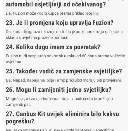
automobil osjetljiviji od očekivanog?
Da. Fuzion može voditi kupca prema prikladnijoj liniji.
23. Je li promjena koju upravlja Fuzion?
Da, kada dijagnoza ukazuje na to da je potrebno drugo rješenje, u
skladu s uvjetima pružene pomoći.
24. Koliko dugo imam za povratak?
Fuzion nudi besplatan povratak u roku od 60 dana prema važećim
uvjetima.
25. Također vodič za zamjenske svjetiljke?
Da. Napad, napajanje, boja i amp priključci moraju biti provjereni.
26. Mogu li zamijeniti jednu svjetiljku?
Moguće je, ali za ujednačenost boja i nositi često je poželjno
zamijeniti par.
27. Canbus Kit uvijek eliminira bilo kakvu
pogrešku?
Ne. Jako smanjuje rizik, ali neka vozila zahtijevaju specifična