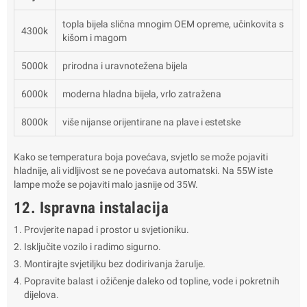
topla bijela slična mnogim OEM opreme, učinkovita s
4300k
kišom i magom
5000k
prirodna i uravnotežena bijela
6000k
moderna hladna bijela, vrlo zatražena
8000k
više nijanse orijentirane na plave i estetske
Kako se temperatura boja povećava, svjetlo se može pojaviti
hladnije, ali vidljivost se ne povećava automatski. Na 55W iste
lampe može se pojaviti malo jasnije od 35W.
12. Ispravna instalacija
Provjerite napad i prostor u svjetioniku.
Isključite vozilo i radimo sigurno.
Montirajte svjetiljku bez dodirivanja žarulje.
Popravite balast i ožičenje daleko od topline, vode i pokretnih
dijelova.