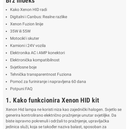
Brz indeks
Kako Xenon HID radi
Digitalni i Canbus: Realne razlike
Xenon Fuzion linije
35W ili 55W
Motocikl i skuter
Kamioni i 24V vozila
Elektronika AC i AMP konektori
Elektronička kompatibilnost
Svjetlosne boje
Tehnička transparentnost Fuziona
Pomoć za furiniranje i napravljena 60 dana
Potpuni FAQ
1. Kako funkcionira Xenon HID kit
Xenon Hid lampa ne koristi niza kao zajednički halogen. Svjetlo se
generira kontrolirano električno pražnjenje unutar svjetiljke. Da
biste ispravno pokrenuli i održali to pražnjenje, upravljačka
jedinica služi, koja se također naziva balast, sposoban za