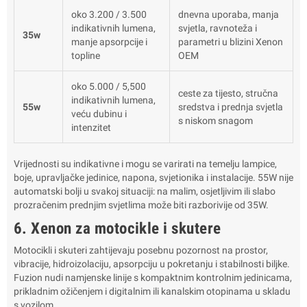
oko 3.200 / 3.500
dnevna uporaba, manja
indikativnih lumena,
svjetla, ravnoteža i
35w
manje apsorpcije i
parametri u blizini Xenon
topline
OEM
oko 5.000 / 5,500
ceste za tijesto, stručna
indikativnih lumena,
55w
sredstva i prednja svjetla
veću dubinu i
s niskom snagom
intenzitet
Vrijednosti su indikativne i mogu se varirati na temelju lampice,
boje, upravljačke jedinice, napona, svjetionika i instalacije. 55W nije
automatski bolji u svakoj situaciji: na malim, osjetljivim ili slabo
prozračenim prednjim svjetlima može biti razborivije od 35W.
6. Xenon za motocikle i skutere
Motocikli i skuteri zahtijevaju posebnu pozornost na prostor,
vibracije, hidroizolaciju, apsorpciju u pokretanju i stabilnosti biljke.
Fuzion nudi namjenske linije s kompaktnim kontrolnim jedinicama,
prikladnim ožičenjem i digitalnim ili kanalskim otopinama u skladu
s vozilom.