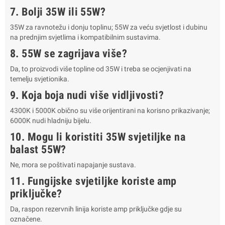
7. Bolji 35W ili 55W?
35W za ravnotežu i donju toplinu; 55W za veću svjetlost i dubinu
na prednjim svjetlima i kompatibilnim sustavima.
8. 55W se zagrijava više?
Da, to proizvodi više topline od 35W i treba se ocjenjivati na
temelju svjetionika.
9. Koja boja nudi više vidljivosti?
4300K i 5000K obično su više orijentirani na korisno prikazivanje;
6000K nudi hladniju bijelu.
10. Mogu li koristiti 35W svjetiljke na
balast 55W?
Ne, mora se poštivati napajanje sustava.
11. Fungijske svjetiljke koriste amp
priključke?
Da, raspon rezervnih linija koriste amp priključke gdje su
označene.