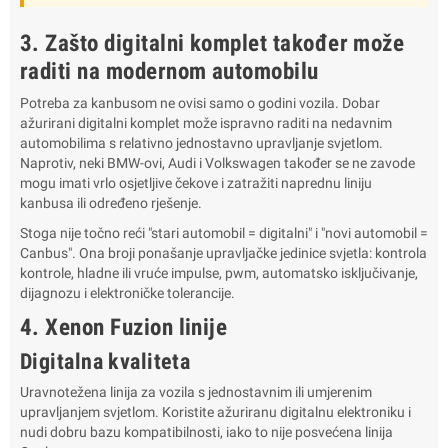
3. Zašto digitalni komplet također može
raditi na modernom automobilu
Potreba za kanbusom ne ovisi samo o godini vozila. Dobar
ažurirani digitalni komplet može ispravno raditi na nedavnim
automobilima s relativno jednostavno upravljanje svjetlom.
Naprotiv, neki BMW-ovi, Audi i Volkswagen također se ne zavode
mogu imati vrlo osjetljive čekove i zatražiti naprednu liniju
kanbusa ili određeno rješenje.
Stoga nije točno reći "stari automobil = digitalni" i "novi automobil =
Canbus". Ona broji ponašanje upravljačke jedinice svjetla: kontrola
kontrole, hladne ili vruće impulse, pwm, automatsko isključivanje,
dijagnozu i elektroničke tolerancije.
4. Xenon Fuzion linije
Digitalna kvaliteta
Uravnotežena linija za vozila s jednostavnim ili umjerenim
upravljanjem svjetlom. Koristite ažuriranu digitalnu elektroniku i
nudi dobru bazu kompatibilnosti, iako to nije posvećena linija