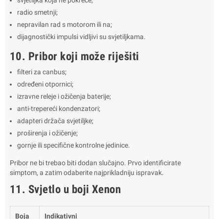
svjetiljka koja ne pokreće;
radio smetnji;
nepravilan rad s motorom ili na;
dijagnostički impulsi vidljivi su svjetiljkama.
10. Pribor koji može riješiti
filteri za canbus;
određeni otpornici;
izravne releje i ožičenja baterije;
anti-trepereći kondenzatori;
adapteri držača svjetiljke;
proširenja i ožičenje;
gornje ili specifične kontrolne jedinice.
Pribor ne bi trebao biti dodan slučajno. Prvo identificirate
simptom, a zatim odaberite najprikladniju ispravak.
11. Svjetlo u boji Xenon
Boja
Indikativni