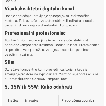
Canbus.
Visokokvalitetni digitalni kanal
Dodaje naprednije upravljanje apsorpcijskim i elektroničkih
kontrola. To je označeno za automobile koji indikatori signala,
treperi ili isključivanja sa standardnim kompletom.
Profesionalni profesionalac
Top line Fuzion za one koji traže veću čvrstoću, stabilnost,
odabrane komponente i rafiniranu kompatibilnost. Profesionalna
ili specifična verzija može se zahtijevati na nekim posebno
osjetljivim vozilima.
Slim
Označava kompaktnu kontrolnu jedinicu, korisna kada je
smanjenje prostora iza svjetioničara. "Slim" opisuje obrazac, a ne
automatski razina CANBUS kompatibilnosti.
5. 35W ili 55W: Kako odabrati
Inačica
Značajke
Preporučena uporaba