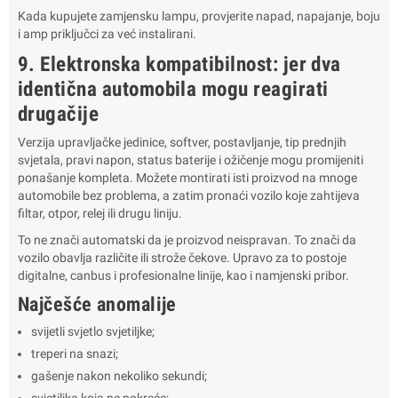
Kada kupujete zamjensku lampu, provjerite napad, napajanje, boju
i amp priključci za već instalirani.
9. Elektronska kompatibilnost: jer dva
identična automobila mogu reagirati
drugačije
Verzija upravljačke jedinice, softver, postavljanje, tip prednjih
svjetala, pravi napon, status baterije i ožičenje mogu promijeniti
ponašanje kompleta. Možete montirati isti proizvod na mnoge
automobile bez problema, a zatim pronaći vozilo koje zahtijeva
filtar, otpor, relej ili drugu liniju.
To ne znači automatski da je proizvod neispravan. To znači da
vozilo obavlja različite ili strože čekove. Upravo za to postoje
digitalne, canbus i profesionalne linije, kao i namjenski pribor.
Najčešće anomalije
svijetli svjetlo svjetiljke;
treperi na snazi;
gašenje nakon nekoliko sekundi;