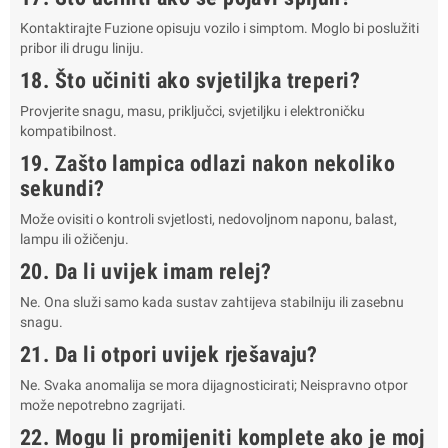
Kontaktirajte Fuzione opisuju vozilo i simptom. Moglo bi poslužiti
pribor ili drugu liniju.
18. Što učiniti ako svjetiljka treperi?
Provjerite snagu, masu, priključci, svjetiljku i elektroničku
kompatibilnost.
19. Zašto lampica odlazi nakon nekoliko
sekundi?
Može ovisiti o kontroli svjetlosti, nedovoljnom naponu, balast,
lampu ili ožičenju.
20. Da li uvijek imam relej?
Ne. Ona služi samo kada sustav zahtijeva stabilniju ili zasebnu
snagu.
21. Da li otpori uvijek rješavaju?
Ne. Svaka anomalija se mora dijagnosticirati; Neispravno otpor
može nepotrebno zagrijati.
22. Mogu li promijeniti komplete ako je moj