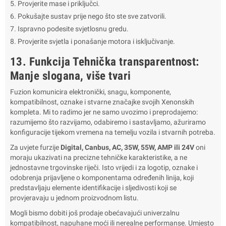
Provjerite mase i priključci.
Pokušajte sustav prije nego što ste sve zatvorili.
Ispravno podesite svjetlosnu gredu.
Provjerite svjetla i ponašanje motora i isključivanje.
13. Funkcija Tehnička transparentnost:
Manje slogana, više tvari
Fuzion komunicira elektronički, snagu, komponente,
kompatibilnost, oznake i stvarne značajke svojih Xenonskih
kompleta. Mi to radimo jer ne samo uvozimo i preprodajemo:
razumijemo što razvijamo, odabiremo i sastavljamo, ažuriramo
konfiguracije tijekom vremena na temelju vozila i stvarnih potreba.
Za uvjete furzije
Digital, Canbus, AC, 35W, 55W, AMP ili 24V
oni
moraju ukazivati na precizne tehničke karakteristike, a ne
jednostavne trgovinske riječi. Isto vrijedi i za logotip, oznake i
odobrenja prijavljene o komponentama određenih linija, koji
predstavljaju elemente identifikacije i sljedivosti koji se
provjeravaju u jednom proizvodnom listu.
Mogli bismo dobiti još prodaje obećavajući univerzalnu
kompatibilnost, napuhane moći ili nerealne performanse. Umjesto