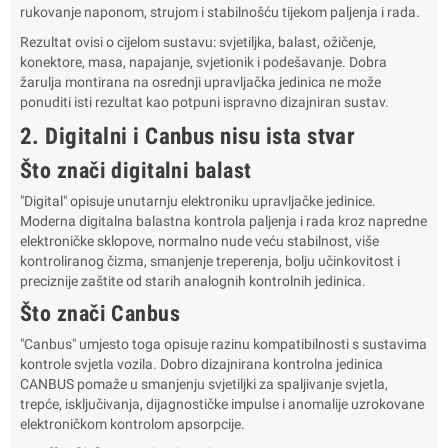
rukovanje naponom, strujom i stabilnošću tijekom paljenja i rada.
Rezultat ovisi o cijelom sustavu: svjetiljka, balast, ožičenje,
konektore, masa, napajanje, svjetionik i podešavanje. Dobra
žarulja montirana na osrednji upravljačka jedinica ne može
ponuditi isti rezultat kao potpuni ispravno dizajniran sustav.
2. Digitalni i Canbus nisu ista stvar
Što znači digitalni balast
"Digital" opisuje unutarnju elektroniku upravljačke jedinice.
Moderna digitalna balastna kontrola paljenja i rada kroz napredne
elektroničke sklopove, normalno nude veću stabilnost, više
kontroliranog čizma, smanjenje treperenja, bolju učinkovitost i
preciznije zaštite od starih analognih kontrolnih jedinica.
Što znači Canbus
"Canbus" umjesto toga opisuje razinu kompatibilnosti s sustavima
kontrole svjetla vozila. Dobro dizajnirana kontrolna jedinica
CANBUS pomaže u smanjenju svjetiljki za spaljivanje svjetla,
trepće, isključivanja, dijagnostičke impulse i anomalije uzrokovane
elektroničkom kontrolom apsorpcije.