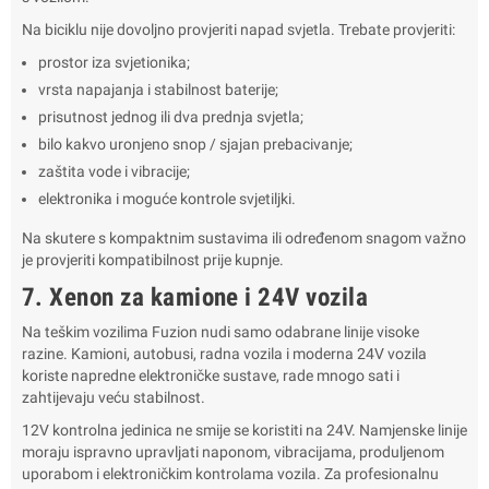
Na biciklu nije dovoljno provjeriti napad svjetla. Trebate provjeriti:
prostor iza svjetionika;
vrsta napajanja i stabilnost baterije;
prisutnost jednog ili dva prednja svjetla;
bilo kakvo uronjeno snop / sjajan prebacivanje;
zaštita vode i vibracije;
elektronika i moguće kontrole svjetiljki.
Na skutere s kompaktnim sustavima ili određenom snagom važno
je provjeriti kompatibilnost prije kupnje.
7. Xenon za kamione i 24V vozila
Na teškim vozilima Fuzion nudi samo odabrane linije visoke
razine. Kamioni, autobusi, radna vozila i moderna 24V vozila
koriste napredne elektroničke sustave, rade mnogo sati i
zahtijevaju veću stabilnost.
12V kontrolna jedinica ne smije se koristiti na 24V. Namjenske linije
moraju ispravno upravljati naponom, vibracijama, produljenom
uporabom i elektroničkim kontrolama vozila. Za profesionalnu