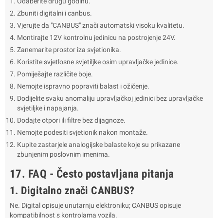
Odaberite drugu godinu.
Zbuniti digitalni i canbus.
Vjerujte da "CANBUS" znači automatski visoku kvalitetu.
Montirajte 12V kontrolnu jedinicu na postrojenje 24V.
Zanemarite prostor iza svjetionika.
Koristite svjetlosne svjetiljke osim upravljačke jedinice.
Pomiješajte različite boje.
Nemojte ispravno popraviti balast i ožičenje.
Dodijelite svaku anomaliju upravljačkoj jedinici bez upravljačke
svjetiljke i napajanja.
Dodajte otpori ili filtre bez dijagnoze.
Nemojte podesiti svjetionik nakon montaže.
Kupite zastarjele analogijske balaste koje su prikazane
zbunjenim poslovnim imenima.
17. FAQ - Često postavljana pitanja
1. Digitalno znači CANBUS?
Ne. Digital opisuje unutarnju elektroniku; CANBUS opisuje
kompatibilnost s kontrolama vozila.