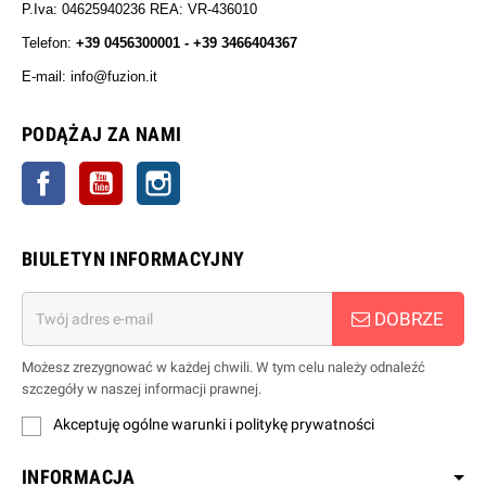
P.Iva: 04625940236 REA: VR-436010
Telefon:
+39 0456300001 - +39 3466404367
E-mail: info@fuzion.it
info@fuzion.it
PODĄŻAJ ZA NAMI
Facebook
YouTube
Instagrama
BIULETYN INFORMACYJNY
DOBRZE
Możesz zrezygnować w każdej chwili. W tym celu należy odnaleźć
szczegóły w naszej informacji prawnej.
Akceptuję ogólne warunki i politykę prywatności
INFORMACJA