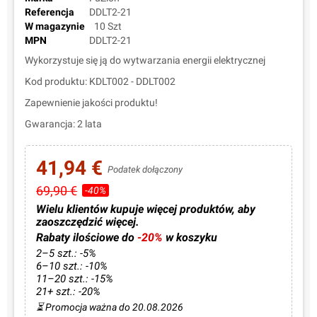
Referencja
DDLT2-21
W magazynie
10 Szt
MPN
DDLT2-21
Wykorzystuje się ją do wytwarzania energii elektrycznej
Kod produktu: KDLT002 - DDLT002
Zapewnienie jakości produktu!
Gwarancja: 2 lata
41,94 €
Podatek dołączony
69,90 €
-40%
Wielu klientów kupuje więcej produktów, aby
zaoszczędzić więcej.
Rabaty ilościowe do
-20%
w koszyku
2–5 szt.: -5%
6–10 szt.: -10%
11–20 szt.: -15%
21+ szt.: -20%
⏳ Promocja ważna do 20.08.2026