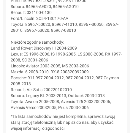
Porsche: 997.631.28301, 997.631.18300
Subaru: 84965-AE020, 84965-AG010
Renault: 031100-0130
Ford/Lincoln: 2C54-13C170-AA
Toyota: 85967-50020, 85967-41010, 85967-30050, 85967-
28010, 85967-53020, 85967-08010
Niektóre zgodne samochody:
Land Rover: Discovery III 2004-2009
Lexus: ES 1996-2006, IS 1998-2005, LS 2000-2006, RX 1997-
2008, SC 2001-2006
Lincoln: Aviator 2003-2005, MS 2003-2006
Mazda: 6 2008-2010, RX-8 200320092009
Porsche: 911 997 2004-2012, 987 2004-2012, 987 Cayman
2005-2013
Renault: Vel Satis 200220102010
Subaru: Legacy BL 2003-2013, Outback 2003-2013
Toyota: Avalon 2005-2008, Avensis T25 20032002006,
Avensis Verso 20032005, Prius 2003-2006
*Ta lista samochodów nie jest kompletna, sprawdź swoją
starą stację telefoniczną lub napisz do nas, aby uzyskać
więcej informacji o zgodności!