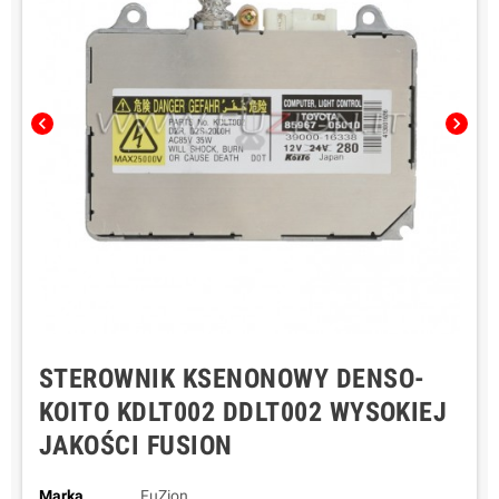
chevron_left
chevron_right
STEROWNIK KSENONOWY DENSO-
KOITO KDLT002 DDLT002 WYSOKIEJ
JAKOŚCI FUSION
Marka
FuZion