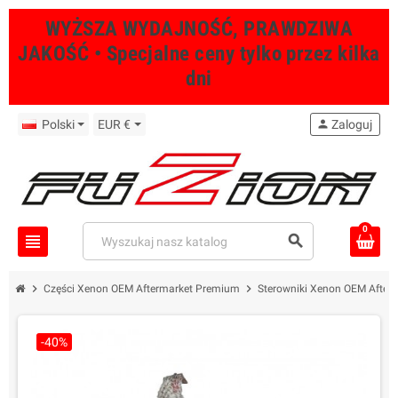
WYŻSZA WYDAJNOŚĆ, PRAWDZIWA
JAKOŚĆ • Specjalne ceny tylko przez kilka
dni
Polski
EUR €
person
Zaloguj
0
view_headline
search
chevron_right
chevron_right
Części Xenon OEM Aftermarket Premium
Sterowniki Xenon OEM After
-40%