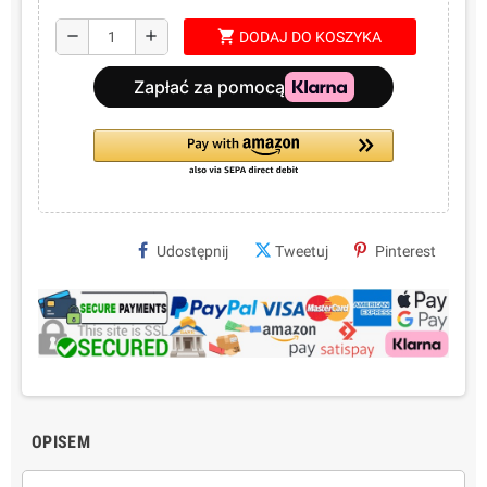
shopping_cart
remove
add
DODAJ DO KOSZYKA
Udostępnij
Tweetuj
Pinterest
OPISEM