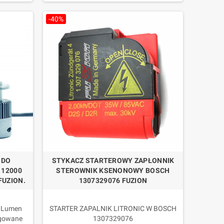
-40%
nika.
 DO
STYKACZ STARTEROWY ZAPŁONNIK
 12000
STEROWNIK KSENONOWY BOSCH
FUZION.
1307329076 FUZION
0 Lumen
STARTER ZAPALNIK LITRONIC W BOSCH
ogowane
1307329076