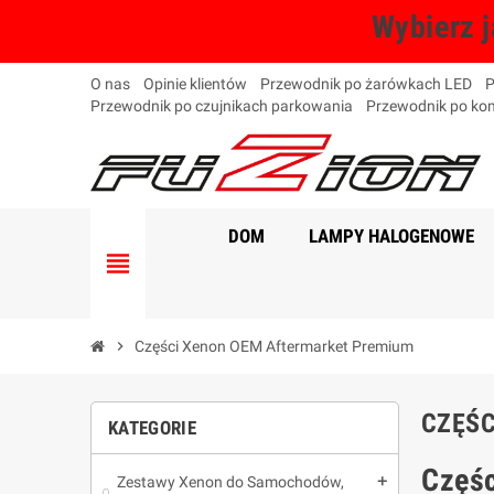
Wybierz j
O nas
Opinie klientów
Przewodnik po żarówkach LED
P
Przewodnik po czujnikach parkowania
Przewodnik po kom
DOM
LAMPY HALOGENOWE
view_headline
chevron_right
Części Xenon OEM Aftermarket Premium
CZĘŚC
KATEGORIE
Częś
Zestawy Xenon do Samochodów,
add