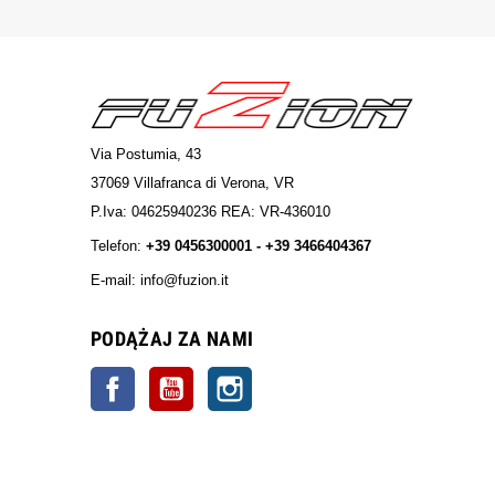
Via Postumia, 43
37069 Villafranca di Verona, VR
P.Iva: 04625940236 REA: VR-436010
Telefon:
+39 0456300001 - +39 3466404367
E-mail: info@fuzion.it
info@fuzion.it
PODĄŻAJ ZA NAMI
Facebook
YouTube
Instagrama