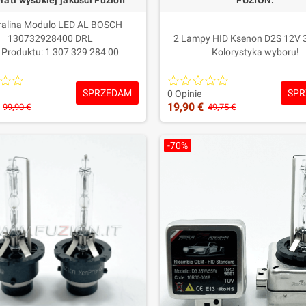
ati wysokiej jakości Fuzion
FUZION.
ralina Modulo LED AL BOSCH
130732928400 DRL
2 Lampy HID Ksenon D2S 12V
 Produktu: 1 307 329 284 00
Kolorystyka wyboru!
amiennik wysokiej jakości,
Gwarancja: 1 rok
yprodukowany w Europie i
SPRZEDAM
SPR
rojektowany do zapewnienia
0 Opinie
19,90 €
ości równoważnej do oryginału.
99,90 €
49,75 €
Gwarancja: 2 LATA
-70%