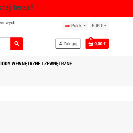
taj teraz!
genowych
Polski
EUR €
0
search
person
Zaloguj
0,00 €
IODY WEWNĘTRZNE I ZEWNĘTRZNE