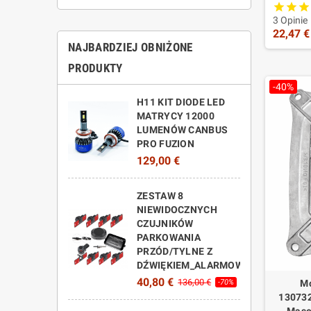
3 Opinie
22,47 €
NAJBARDZIEJ OBNIŻONE
PRODUKTY
-40%
H11 KIT DIODE LED
MATRYCY 12000
LUMENÓW CANBUS
PRO FUZION
129,00 €
ZESTAW 8
NIEWIDOCZNYCH
CZUJNIKÓW
PARKOWANIA
PRZÓD/TYLNE Z
DŹWIĘKIEM_ALARMOWYM
40,80 €
136,00 €
-70%
Mo
130732