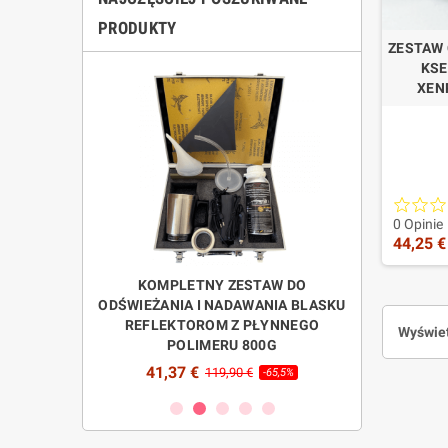
PRODUKTY
ZESTAW 
KSE
XEN
2 L
0 Opinie
44,25 €
Wzmocn
W PARKOWANIA
KOMPLETNY ZESTAW DO
Napełnij 8
ZNYM
ODŚWIEŻANIA I NADAWANIA BLASKU
płynnego poli
DŹWIĘKOWYM
REFLEKTOROM Z PŁYNNEGO
renowac
Wyświet
POLIMERU 800G
samo
41,37 €
26,00 
€
119,90 €
-70%
-65,5%