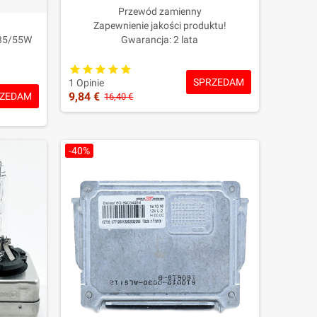
Przewód zamienny
Zapewnienie jakości produktu!
 35/55W
Gwarancja: 2 lata
SPRZEDAM
1 Opinie
9,84 €
ZEDAM
16,40 €
-40%