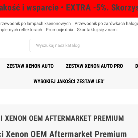
akość i wsparcie • EXTRA -5%. Skorzys
rzewodnik po lampach ksenonowych
Przewodnik po żarówkach halo
pletnych reflektorach
Promocje dnia
Skontaktuj się z nami
ZESTAW XENON AUTO
ZESTAW XENON AUTO PRO
D
WYSOKIEJ JAKOŚCI ZESTAW LED'
I XENON OEM AFTERMARKET PREMIUM
ci Xenon OEM Aftermarket Premium