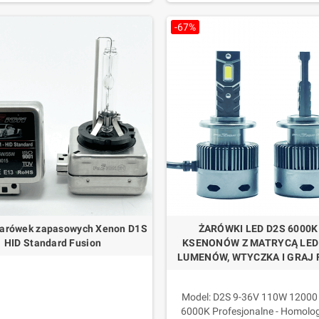
tegoria skupia się na wybranych alternatywach wyższej jakości.
Kolor: biały 6000K
i: więcej światła we wszystkich
brać właściwą część?
-67%
ach drogowych/klimatycznych
2 Lampy
mer oryginalny, model pojazdu, typ reflektora oraz typ lampy lub sterow
Gwarancja: 3 lata
Do 15 lat
żarówek zapasowych Xenon D1S
ŻARÓWKI LED D2S 6000K
HID Standard Fusion
KSENONÓW Z MATRYCĄ LED
LUMENÓW, WTYCZKA I GRAJ 
Model: D2S 9-36V 110W 1200
y HID Ksenon D1S 12V 35/55W
6000K Profesjonalne - Homol