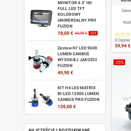
Maser
MONITOR 4.3" HD
FULL LED TFT
Cent
KOLOROWY
UNIWERSALNY PRO
Kod
FUZION
Z
18,00 €
44,99 €
-60%
w
zap
0 Opinie
59,94 €
wydajn
Zestaw H7 LED 9600
LUMEN CANBUS
WYSOKIEJ JAKOŚCI
-25%
FUZION
49,90 €
KIT H4 LED MATRIX
BI-LED 12000 LUMEN
CANBUS PRO FUZION
139,00 €
NAJCZĘŚCIEJ POSZUKIWANE