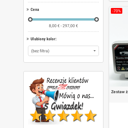
Tak. Ta ka
Korzyśc
Jak wy
Cena
-70%
warunk
Sprawdź nu
8,00 € - 297,00 €
Ulubiony kolor:
(bez filtra)
Zestaw 
2 Lamp