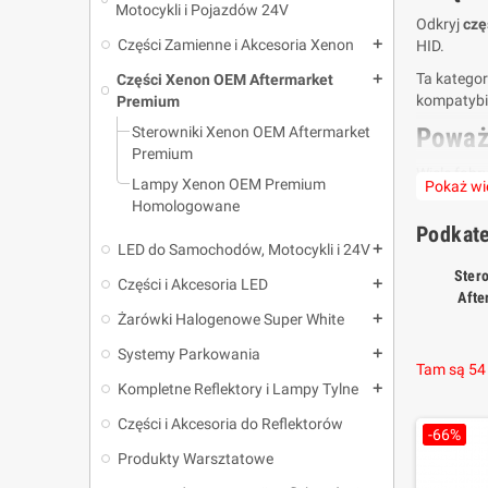
Motocykli i Pojazdów 24V
Odkryj
czę
Części Zamienne i Akcesoria Xenon
add
HID.
Ta katego
Części Xenon OEM Aftermarket
add
kompatybil
Premium
Poważ
Sterowniki Xenon OEM Aftermarket
Premium
Wiele fabr
Lampy Xenon OEM Premium
Pokaż wi
wybraną ga
Homologowane
Najważniej
Podkate
LED do Samochodów, Motocykli i 24V
add
Propoz
Ster
Części i Akcesoria LED
add
Afte
Na rynku p
Żarówki Halogenowe Super White
add
ulepszonym
Systemy Parkowania
add
Ta gama jes
Tam są 54
Zgodn
Kompletne Reflektory i Lampy Tylne
add
Części i Akcesoria do Reflektorów
Sterowniki
-66%
punktów, 
Produkty Warsztatowe
Wybrane s