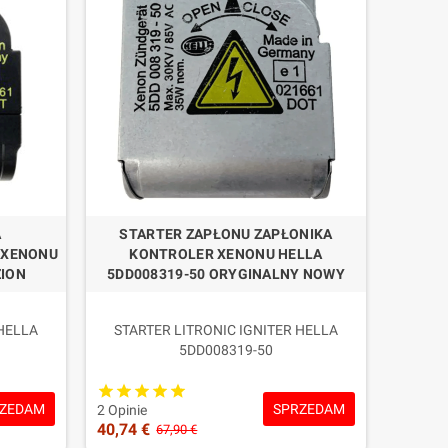
e. Celem jest poważna, stabilna i bardziej profesjonalna
OEM według kodu i kompatybilności.
A
STARTER ZAPŁONU ZAPŁONIKA
ie techniczne i 2-letnią gwarancję na wybrane sterowniki
 XENONU
KONTROLER XENONU HELLA
ZION
5DD008319-50 ORYGINALNY NOWY
bezpośredni zamiennik.
 HELLA
STARTER LITRONIC IGNITER HELLA
5DD008319-50
a OEM
Warunek: Nowy i oryginalny OEM
Gwarancja: 2 lata
ZEDAM
SPRZEDAM
2 Opinie
40,74 €
67,90 €