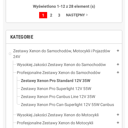
przewody, AMP, akcesoria i
2 przetwornice, 2 lampy,
Wyświetlono 1-12 z 28 element (s)
instrukcję. Dożywotnia
wiązkę, akcesoria i instrukcję.
gwarancja, lampy 2 lata.
Dożywotnia gwarancja, lampy
1
2
3
NASTĘPNY
navigate_next
2 lata.
KATEGORIE
Zestawy Xenon do Samochodów, Motocykli i Pojazdów
add
24V
Wysokiej Jakości Zestawy Xenon do Samochodów
add
Profesjonalne Zestawy Xenon do Samochodów
add
Zestawy Xenon Pro Standard 12V 35W
Zestawy Xenon Pro Superlight 12V 55W
Zestawy Xenon Pro Canbus Line 12V 35W
Zestawy Xenon Pro Can-Superlight 12V 55W Canbus
Wysokiej Jakości Zestawy Xenon do Motocykli
add
Profesjonalne Zestawy Xenon do Motocykli
add