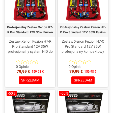
Czy przetwornice mają dożywotnią gwarancję?
Fuzion przed i po zakupie.
Gdzie wskazano na stronie produktu, profesjonalne przetwornice
Fuzion mają dożywotnią gwarancję. Lampy i inne komponenty
mają własne warunki gwarancji.
Przeczytaj nasz
kompletny poradnik Fuzion o zestawach Xenon
Profesjonalny Zestaw Xenon H7-
Profesjonalny Zestaw Xenon H7-
HID
albo skontaktuj się z nami przed zakupem.
R Pro Standard 12V 35W Fuzion
C Pro Standard 12V 35W Fuzion
Zestaw Xenon Fuzion H7-R
Zestaw Xenon Fuzion H7-C
Pro Standard 12V 35W,
Pro Standard 12V 35W,
profesjonalny system HID do
profesjonalny kompaktowy
zgodnych reflektorów
system HID do zgodnych
odbłyśnikowych z osłoniętymi
reflektorów z ograniczoną
lampami XenPro+ H7-R i
przestrzenią.Nowoczesne
0 Opinie
0 Opinie
79,99 €
79,99 €
nowoczesnymi
przetwornice Digital 35W,
159,98 €
159,98 €
przetwornicami
kompaktowe lampy XenPro+
SPRZEDAM
SPRZEDAM
Digital.Wybrane komponenty,
H7-C, złącza AMP i wybrane
złącza AMP i dopracowane
komponenty.Dożywotnia
przewody zapewniają
gwarancja na przetwornice i 2
-50%
-50%
stabilność i
lata na lampy.
trwałość.Dożywotnia
gwarancja na przetwornice i 2
lata na lampy.