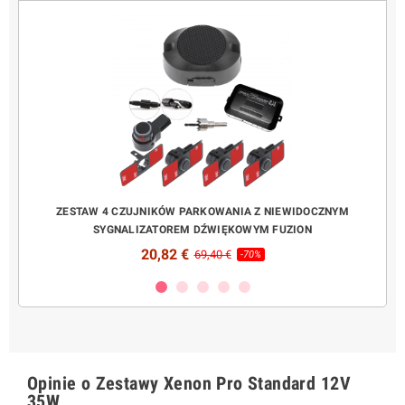
 PLAY
ZESTAW 4 CZUJNIKÓW PARKOWANIA Z NIEWIDOCZNYM
KOMP
SYGNALIZATOREM DŹWIĘKOWYM FUZION
20,82 €
69,40 €
-70%
Opinie o Zestawy Xenon Pro Standard 12V
35W