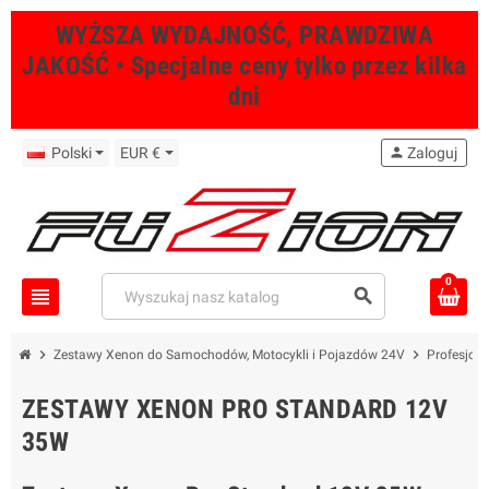
WYŻSZA WYDAJNOŚĆ, PRAWDZIWA
JAKOŚĆ • Specjalne ceny tylko przez kilka
dni
Polski
EUR €
person
Zaloguj
0
view_headline
search
chevron_right
chevron_right
Zestawy Xenon do Samochodów, Motocykli i Pojazdów 24V
Profesjon
ZESTAWY XENON PRO STANDARD 12V
35W