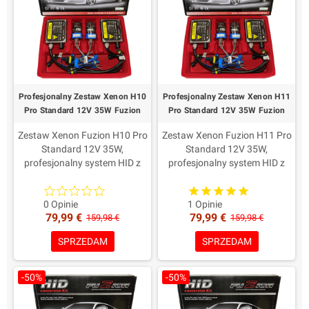
Profesjonalny Zestaw Xenon H10
Profesjonalny Zestaw Xenon H11
Pro Standard 12V 35W Fuzion
Pro Standard 12V 35W Fuzion
Zestaw Xenon Fuzion H10 Pro
Zestaw Xenon Fuzion H11 Pro
Standard 12V 35W,
Standard 12V 35W,
profesjonalny system HID z
profesjonalny system HID z
nowoczesnymi
nowoczesnymi
przetwornicami Digital i
przetwornicami Digital i
lampami Fuzion HID XenPro+
lampami Fuzion HID XenPro+
0 Opinie
1 Opinie
79,99 €
79,99 €
H10.Wybrane komponenty,
H11.Wybrane komponenty,
159,98 €
159,98 €
złącza AMP i dopracowane
złącza AMP i dopracowane
SPRZEDAM
SPRZEDAM
przewody zapewniają
przewody zapewniają
stabilność i
stabilność i
trwałość.Dożywotnia
trwałość.Dożywotnia
-50%
-50%
gwarancja na przetwornice i 2
gwarancja na przetwornice i 2
lata na lampy.
lata na lampy.