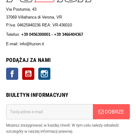
Via Postumia, 43
37069 Villafranca di Verona, VR
P.Iva: 04625940236 REA: VR-436010
Telefon:
+39 0456300001 - +39 3466404367
E-mail: info@fuzion.it
info@fuzion.it
PODĄŻAJ ZA NAMI
Facebook
YouTube
Instagrama
BIULETYN INFORMACYJNY
DOBRZE
Możesz zrezygnować w każdej chwili. W tym celu należy odnaleźć
szczegóły w naszej informacji prawnej.