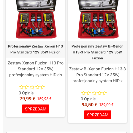
Profesjonalny Zestaw Xenon H13
Profesjonalny Zestaw Bi-Xenon
Pro Standard 12V 35W Fuzion
H13-3 Pro Standard 12V 35W
Fuzion
Zestaw Xenon Fuzion H13 Pro
Standard 12V 35W,
Zestaw Bi-Xenon Fuzion H13-3
profesjonalny system HID do
Pro Standard 12V 35W,
zgodnych zastosowań H13 z
profesjonalny system HID z
przetwornicami Digital
podwójną funkcją świateł
Standard-Line i lampami
mijania i drogowych przez
0 Opinie
79,99 €
XenPro+.Standardowa wersja
ruchomy mechanizm H13-
159,98 €
0 Opinie
94,50 €
H13: nie jest H13-3 Bi-Xenon i
3.Przetwornice Digital
189,00 €
SPRZEDAM
nie zapewnia Xenon dla obu
Standard-Line 35W, lampy
SPRZEDAM
funkcji.Zawiera: 2
XenPro+ H13-3, wiązka
przetwornice Digital 35W, 2
przekaźnikowa, AMP i
lampy H13 XenPro+,
wybrane komponenty.Zawiera: