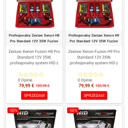
Profesjonalny Zestaw Xenon H8
Profesjonalny Zestaw Xenon H9
Pro Standard 12V 35W Fuzion
Pro Standard 12V 35W Fuzion
Zestaw Xenon Fuzion H8 Pro
Zestaw Xenon Fuzion H9 Pro
Standard 12V 35W,
Standard 12V 35W,
profesjonalny system HID z
profesjonalny system HID z
nowoczesnymi
nowoczesnymi
przetwornicami Digital i
przetwornicami Digital i
lampami Fuzion HID XenPro+
lampami Fuzion HID XenPro+
0 Opinie
0 Opinie
79,99 €
79,99 €
H8.Wybrane komponenty,
H9.Wybrane komponenty,
159,98 €
159,98 €
złącza AMP i dopracowane
złącza AMP i dopracowane
SPRZEDAM
SPRZEDAM
przewody zapewniają
przewody zapewniają
stabilność i
stabilność i
trwałość.Dożywotnia
trwałość.Dożywotnia
-50%
-50%
gwarancja na przetwornice i 2
gwarancja na przetwornice i 2
lata na lampy.
lata na lampy.