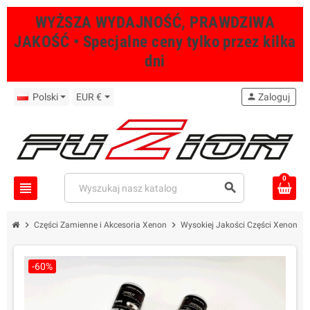
WYŻSZA WYDAJNOŚĆ, PRAWDZIWA
JAKOŚĆ • Specjalne ceny tylko przez kilka
dni
Polski
EUR €
person
Zaloguj
0
view_headline
search
chevron_right
chevron_right
Części Zamienne i Akcesoria Xenon
Wysokiej Jakości Części Xenon 
-60%