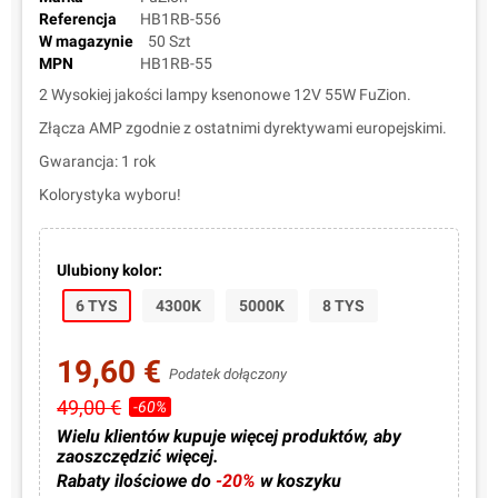
Referencja
HB1RB-556
W magazynie
50 Szt
MPN
HB1RB-55
2 Wysokiej jakości lampy ksenonowe 12V 55W FuZion.
Złącza AMP zgodnie z ostatnimi dyrektywami europejskimi.
Gwarancja: 1 rok
Kolorystyka wyboru!
Ulubiony kolor:
6 TYS
4300K
5000K
8 TYS
19,60 €
Podatek dołączony
49,00 €
-60%
Wielu klientów kupuje więcej produktów, aby
zaoszczędzić więcej.
Rabaty ilościowe do
-20%
w koszyku