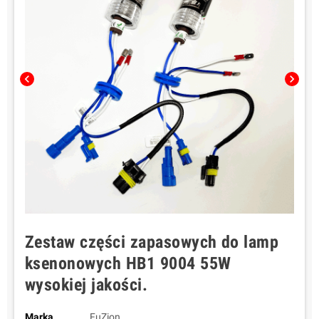
chevron_left
chevron_right
Zestaw części zapasowych do lamp
ksenonowych HB1 9004 55W
wysokiej jakości.
Marka
FuZion