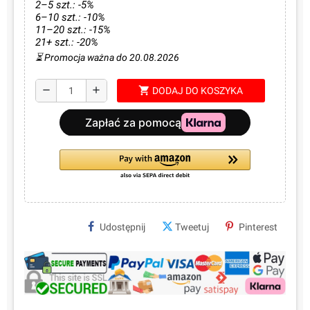
2–5 szt.: -5%
6–10 szt.: -10%
11–20 szt.: -15%
21+ szt.: -20%
⏳ Promocja ważna do 20.08.2026
shopping_cart
remove
add
DODAJ DO KOSZYKA
Udostępnij
Tweetuj
Pinterest