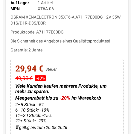
Auf Lager
1 Artikel
MPN
XT6A-06
OSRAM XENAELECTRON 35XT6-A A71177E00DG 12V 35W
D1S/D1R-D3S/D3R
Produktcode: A71177E00DG
Die Sicherheit des Angebots eines Qualitätsproduktes!
Garantie: 2 Jahre
29,94 €
Steuer
49,90 €
-40%
Viele Kunden kaufen mehrere Produkte, um
mehr zu sparen.
Mengenrabatt bis zu
-20%
im Warenkorb
2–5 Stück: -5%
6–10 Stück: -10%
11–20 Stück: -15%
21+ Stück: -20%
⏳ gültig bis zum 20.08.2026