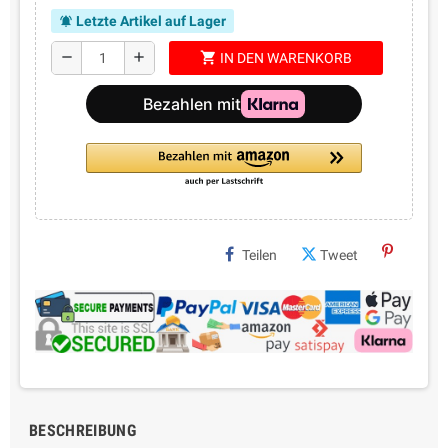
Letzte Artikel auf Lager
notifications_active
shopping_cart
remove
add
IN DEN WARENKORB
Teilen
Tweet
BESCHREIBUNG