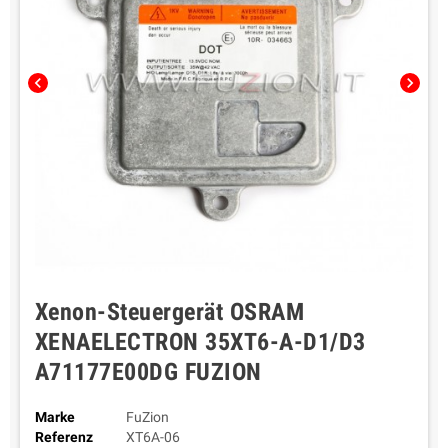
chevron_left
chevron_right
Xenon-Steuergerät OSRAM
XENAELECTRON 35XT6-A-D1/D3
A71177E00DG FUZION
Marke
FuZion
Referenz
XT6A-06