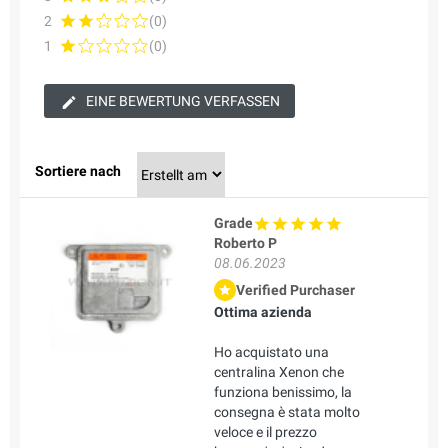
2
(0)
1
(0)
EINE BEWERTUNG VERFASSEN
Sortiere nach
Grade
Roberto P
08.06.2023
Verified Purchaser
Ottima azienda
Ho acquistato una
centralina Xenon che
funziona benissimo, la
consegna è stata molto
veloce e il prezzo