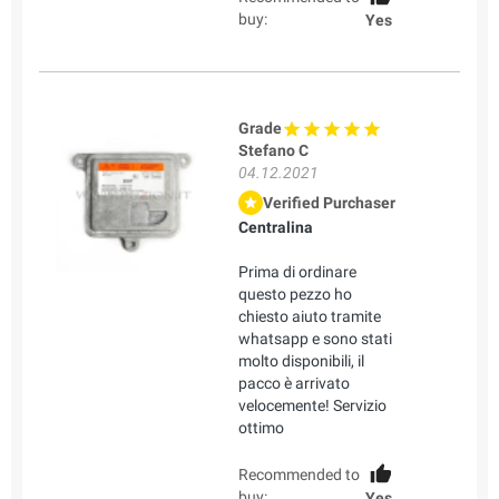
buy:
Yes
Grade
Stefano C
04.12.2021
Verified Purchaser
Centralina
Prima di ordinare
questo pezzo ho
chiesto aiuto tramite
whatsapp e sono stati
molto disponibili, il
pacco è arrivato
velocemente! Servizio
ottimo
Recommended to
buy:
Yes