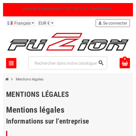
Qualité & assistance • EXTRA -5 %. Profitez-en !
Français
EUR €
person
Se connecter
0
view_headline
search
chevron_right
Mentions légales
MENTIONS LÉGALES
Mentions légales
Informations sur l’entreprise