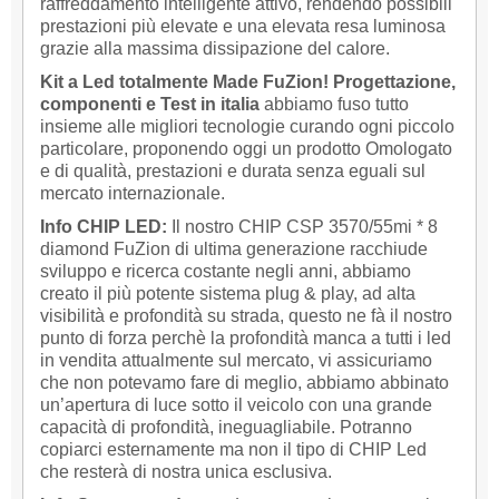
raffreddamento intelligente attivo, rendendo possibili
prestazioni più elevate e una elevata resa luminosa
grazie alla massima dissipazione del calore.
Kit a Led totalmente Made FuZion! Progettazione,
componenti e Test in italia
abbiamo fuso tutto
insieme alle migliori tecnologie curando ogni piccolo
particolare, proponendo oggi un prodotto Omologato
e di qualità, prestazioni e durata senza eguali sul
mercato internazionale.
Info CHIP LED:
Il nostro CHIP CSP 3570/55mi * 8
diamond FuZion di ultima generazione racchiude
sviluppo e ricerca costante negli anni, abbiamo
creato il più potente sistema plug & play, ad alta
visibilità e profondità su strada, questo ne fà il nostro
punto di forza perchè la profondità manca a tutti i led
in vendita attualmente sul mercato, vi assicuriamo
che non potevamo fare di meglio, abbiamo abbinato
un’apertura di luce sotto il veicolo con una grande
capacità di profondità, ineguagliabile. Potranno
copiarci esternamente ma non il tipo di CHIP Led
che resterà di nostra unica esclusiva.