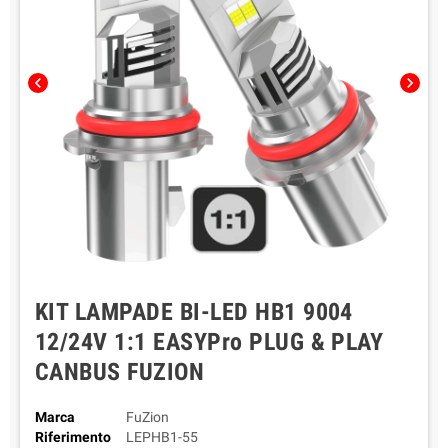
chevron_left
chevron_right
KIT LAMPADE BI-LED HB1 9004
12/24V 1:1 EASYPro PLUG & PLAY
CANBUS FUZION
Marca
FuZion
Riferimento
LEPHB1-55