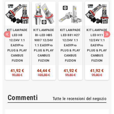
E
KIT LAMPADE
KIT LAMPADE
KIT LAMPADE
KIT LAMPADE
LED H8
BI-LED HB5
LED 881 H27
LED H11
12/24V 1:1
9007 12/24V
12/24V 1:1
12/24V 1:1
EASYPro
1:1 EASYPro
EASYPro
EASYPro
Y
PLUG & PLAY
PLUG & PLAY
PLUG & PLAY
PLUG & PLAY
CANBUS
CANBUS
CANBUS
CANBUS
FUZION
FUZION
FUZION
FUZION
41,92 €
44,44 €
41,92 €
41,92 €
99,80 €
105,80 €
99,80 €
99,80 €
Commenti
Tutte le recensioni del negozio