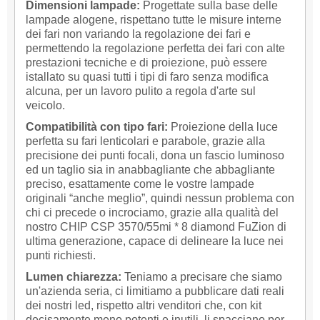
Dimensioni lampade:
Progettate sulla base delle
lampade alogene, rispettano tutte le misure interne
dei fari non variando la regolazione dei fari e
permettendo la regolazione perfetta dei fari con alte
prestazioni tecniche e di proiezione, può essere
istallato su quasi tutti i tipi di faro senza modifica
alcuna, per un lavoro pulito a regola d'arte sul
veicolo.
Compatibilità con tipo fari:
Proiezione della luce
perfetta su fari lenticolari e parabole, grazie alla
precisione dei punti focali, dona un fascio luminoso
ed un taglio sia in anabbagliante che abbagliante
preciso, esattamente come le vostre lampade
originali “anche meglio”, quindi nessun problema con
chi ci precede o incrociamo, grazie alla qualità del
nostro CHIP CSP 3570/55mi * 8 diamond FuZion di
ultima generazione, capace di delineare la luce nei
punti richiesti.
Lumen chiarezza:
Teniamo a precisare che siamo
un'azienda seria, ci limitiamo a pubblicare dati reali
dei nostri led, rispetto altri venditori che, con kit
decisamente meno potenti e inutili, li spacciano per