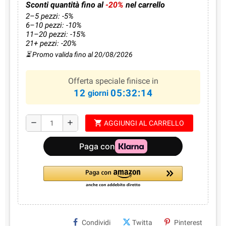
Sconti quantità fino al
-20%
nel carrello
2–5 pezzi: -5%
6–10 pezzi: -10%
11–20 pezzi: -15%
21+ pezzi: -20%
⏳ Promo valida fino al 20/08/2026
Offerta speciale finisce in
12
05:32:13
giorni
shopping_cart
remove
add
AGGIUNGI AL CARRELLO
Condividi
Twitta
Pinterest