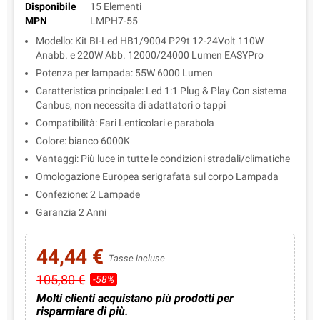
Disponibile
15 Elementi
MPN
LMPH7-55
Modello: Kit BI-Led HB1/9004 P29t 12-24Volt 110W
Anabb. e 220W Abb. 12000/24000 Lumen EASYPro
Potenza per lampada: 55W 6000 Lumen
Caratteristica principale: Led 1:1 Plug & Play Con sistema
Canbus, non necessita di adattatori o tappi
Compatibilità: Fari Lenticolari e parabola
Colore: bianco 6000K
Vantaggi: Più luce in tutte le condizioni stradali/climatiche
Omologazione Europea serigrafata sul corpo Lampada
Confezione: 2 Lampade
Garanzia 2 Anni
44,44 €
Tasse incluse
105,80 €
-58%
Molti clienti acquistano più prodotti per
risparmiare di più.