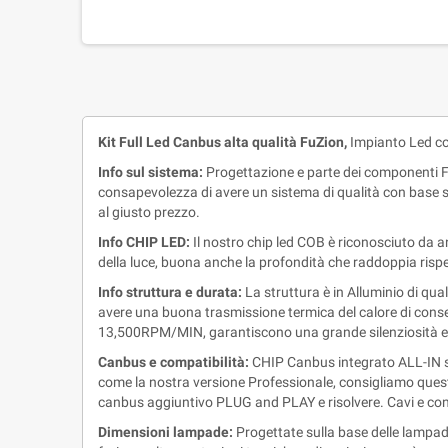
Kit Full Led Canbus alta qualità FuZion,
Impianto Led co
Info sul sistema:
Progettazione e parte dei componenti 
consapevolezza di avere un sistema di qualità con base su
al giusto prezzo.
Info CHIP LED:
Il nostro chip led COB è riconosciuto da a
della luce, buona anche la profondità che raddoppia rispe
Info struttura e durata:
La struttura è in Alluminio di qua
avere una buona trasmissione termica del calore di conse
13,500RPM/MIN, garantiscono una grande silenziosità e du
Canbus e compatibilità:
CHIP Canbus integrato ALL-IN sen
come la nostra versione Professionale, consigliamo questo
canbus aggiuntivo PLUG and PLAY e risolvere. Cavi e conn
Dimensioni lampade:
Progettate sulla base delle lampade