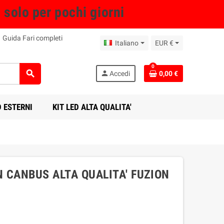
olo per pochi giorni
Guida Fari completi
Italiano
EUR €
0
search
person
Accedi
0,00 €
D ESTERNI
KIT LED ALTA QUALITA'
N CANBUS ALTA QUALITA' FUZION