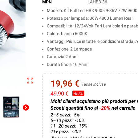
MPN
LAHB3-36
Modello: Kit Full Led HB3 9005 9-36V 72W 960
Potenza per lampada: 36W 4800 Lumen Reali
Compatibilità: 12/24Volt Fari Lenticolari e para
Colore: bianco 6000K
Vantaggi: Più luce in tutte le condizioni stradali
Confezione: 2 Lampade
Garanzia 2 Anni
Durata fino a 10 Anni
zoom_out_map
19,96 €
Tasse incluse
49,90 €
-60%
Molti clienti acquistano più prodotti per 
chevron_right
Sconti quantità fino al
-20%
nel carrello
2–5 pezzi: -5%
6–10 pezzi: -10%
11–20 pezzi: -15%
21+ pezzi: -20%