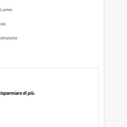
0 Lumen
bola
/climatiche
risparmiare di più.