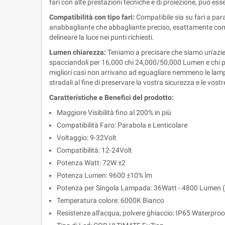
fari con alte prestazioni tecniche e di proiezione, può esser
Compatibilità con tipo fari:
Compatibile sia su fari a para
anabbagliante che abbagliante preciso, esattamente come 
delineare la luce nei punti richiesti.
Lumen chiarezza:
Teniamo a precisare che siamo un'azienda
spacciandoli per 16,000 chi 24,000/50,000 Lumen e chi più n
migliori casi non arrivano ad eguagliare nemmeno le lampad
stradali al fine di preservare la vostra sicurezza e le vos
Caratteristiche e Benefici del prodotto:
Maggiore Visibilità fino al 200% in più
Compatibilità Faro: Parabola e Lenticolare
Voltaggio: 9-32Volt
Compatibilità: 12-24Volt
Potenza Watt: 72W ±2
Potenza Lumen: 9600 ±10% lm
Potenza per Singola Lampada: 36Watt - 4800 Lumen (
Temperatura colore: 6000K Bianco
Resistenze all'acqua, polvere ghiaccio: IP65 Waterproo