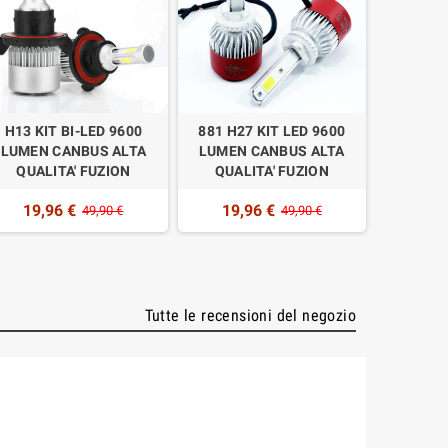
H13 KIT BI-LED 9600
881 H27 KIT LED 9600
H4 KI
LUMEN CANBUS ALTA
LUMEN CANBUS ALTA
LUMEN
QUALITA' FUZION
QUALITA' FUZION
QUAL
19,96 €
19,96 €
23,
49,90 €
49,90 €
Tutte le recensioni del negozio