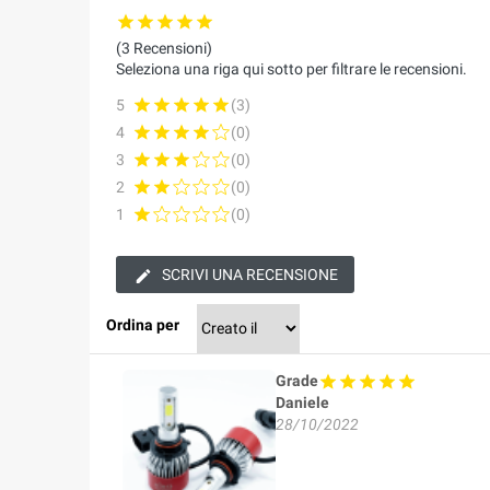
(3 Recensioni)
Seleziona una riga qui sotto per filtrare le recensioni.
5
(3)
4
(0)
3
(0)
2
(0)
1
(0)
SCRIVI UNA RECENSIONE
Ordina per
Grade
Daniele
28/10/2022