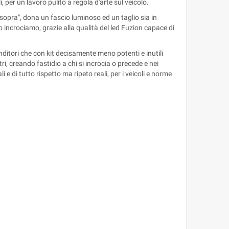
, per un lavoro pulito a regola d'arte sul veicolo.
 sopra", dona un fascio luminoso ed un taglio sia in
incrociamo, grazie alla qualità del led Fuzion capace di
enditori che con kit decisamente meno potenti e inutili
i, creando fastidio a chi si incrocia o precede e nei
di tutto rispetto ma ripeto reali, per i veicoli e norme