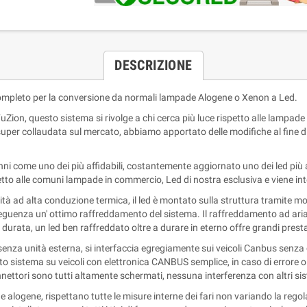
DESCRIZIONE
mpleto per la conversione da normali lampade Alogene o Xenon a Led.
FuZion,
questo sistema si rivolge a chi cerca più luce rispetto alle lampade 
per collaudata sul mercato, abbiamo apportato delle modifiche al fine di 
nni come uno dei più affidabili, costantemente aggiornato uno dei led più 
tto alle comuni lampade in commercio, Led di nostra esclusiva e viene inte
lità ad alta conduzione termica, il led è montato sulla struttura tramite 
guenza un' ottimo raffreddamento del sistema. Il raffreddamento ad aria c
rata, un led ben raffreddato oltre a durare in eterno offre grandi presta
za unità esterna, si interfaccia egregiamente sui veicoli Canbus senza c
 sistema su veicoli con elettronica CANBUS semplice, in caso di errore o p
ettori sono tutti altamente schermati, nessuna interferenza con altri si
 alogene, rispettano tutte le misure interne dei fari non variando la regol