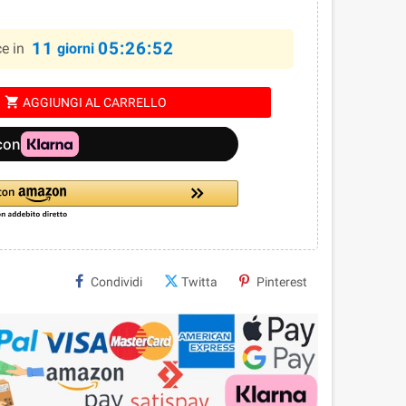
11
05:26:51
ce in
giorni
shopping_cart
AGGIUNGI AL CARRELLO
Condividi
Twitta
Pinterest