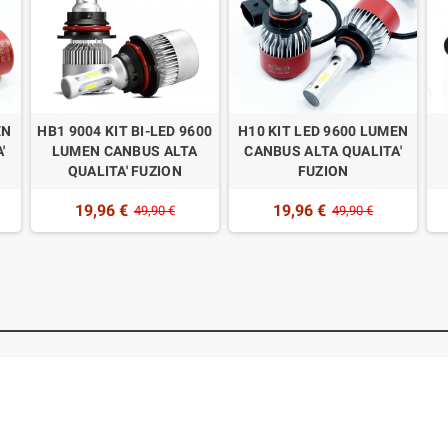
EN
HB1 9004 KIT BI-LED 9600
H10 KIT LED 9600 LUMEN
'
LUMEN CANBUS ALTA
CANBUS ALTA QUALITA'
QUALITA' FUZION
FUZION
19,96 €
19,96 €
49,90 €
49,90 €