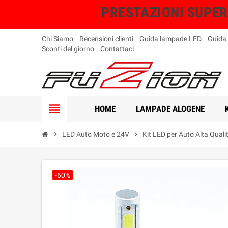
PRESTAZIONI SUPERIO
Chi Siamo
Recensioni clienti
Guida lampade LED
Guida
Sconti del giorno
Contattaci
view_headline
HOME
LAMPADE ALOGENE
chevron_right
LED Auto Moto e 24V
chevron_right
Kit LED per Auto Alta Quali
-60%