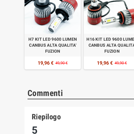
LED 9600
H7 KIT LED 9600 LUMEN
H16 KIT LED 9600 LUM
S ALTA
CANBUS ALTA QUALITA'
CANBUS ALTA QUALITA
UZION
FUZION
FUZION
19,96 €
19,96 €
,90 €
49,90 €
49,90 €
Commenti
Riepilogo
5