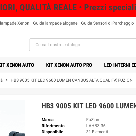
RI, QUALITÀ REALE • Prezzi speciali s
 lampade Xenon
Guida lampade alogene
Guida Sensori di Parcheggio
KIT XENON AUTO
KIT XENON AUTO PRO
LED INTERNI E
tà
chevron_right
HB3 9005 KIT LED 9600 LUMEN CANBUS ALTA QUALITA' FUZION
HB3 9005 KIT LED 9600 LUME
Marca
FuZion
Riferimento
LAHB3-36
Disponibile
31 Elementi