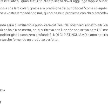
e istallato su quasi tutti i tipi di faro senza dover aggiunge tappi o bucarli
bola che lenticolari, grazie alla precisione dei punti focali "come spiegato
le vostre lampade originali, quindi nessun problema con chi ci precede o 
 seria ci limitiamo a pubblicare dati reali dei nostri led, rispetto altri v
e ha più ne metta, poi ci si ritrova con luce che non arriva oltre i 50 metr
e originali e con zero profondità, NOI CI DISTINGUIAMO diamo dati reali e 
tre tasche fornendo un prodotto perfetto.
lm)
f