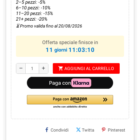
2–5 pezzi: -5%
6–10 pezzi: -10%
11–20 pezzi: -15%
21+ pezzi: -20%
⏳ Promo valida fino al 20/08/2026
Offerta speciale finisce in
11
11:03:10
giorni
shopping_cart
remove
add
AGGIUNGI AL CARRELLO
Condividi
Twitta
Pinterest