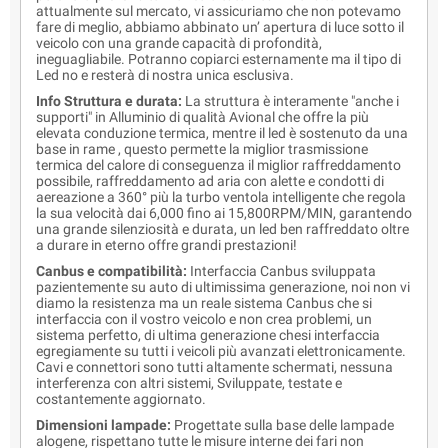
attualmente sul mercato, vi assicuriamo che non potevamo
fare di meglio, abbiamo abbinato un’ apertura di luce sotto il
veicolo con una grande capacità di profondità,
ineguagliabile. Potranno copiarci esternamente ma il tipo di
Led no e resterà di nostra unica esclusiva.
Info Struttura e durata:
La struttura è interamente "anche i
supporti" in Alluminio di qualità Avional che offre la più
elevata conduzione termica, mentre il led è sostenuto da una
base in rame , questo permette la miglior trasmissione
termica del calore di conseguenza il miglior raffreddamento
possibile, raffreddamento ad aria con alette e condotti di
aereazione a 360° più la turbo ventola intelligente che regola
la sua velocità dai 6,000 fino ai 15,800RPM/MIN, garantendo
una grande silenziosità e durata, un led ben raffreddato oltre
a durare in eterno offre grandi prestazioni!
Canbus e compatibilità:
Interfaccia Canbus sviluppata
pazientemente su auto di ultimissima generazione, noi non vi
diamo la resistenza ma un reale sistema Canbus che si
interfaccia con il vostro veicolo e non crea problemi, un
sistema perfetto, di ultima generazione chesi interfaccia
egregiamente su tutti i veicoli più avanzati elettronicamente.
Cavi e connettori sono tutti altamente schermati, nessuna
interferenza con altri sistemi, Sviluppate, testate e
costantemente aggiornato.
Dimensioni lampade:
Progettate sulla base delle lampade
alogene, rispettano tutte le misure interne dei fari non