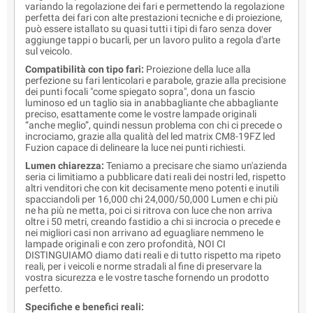
variando la regolazione dei fari e permettendo la regolazione
perfetta dei fari con alte prestazioni tecniche e di proiezione,
può essere istallato su quasi tutti i tipi di faro senza dover
aggiunge tappi o bucarli, per un lavoro pulito a regola d'arte
sul veicolo.
Compatibilità con tipo fari:
Proiezione della luce alla
perfezione su fari lenticolari e parabole, grazie alla precisione
dei punti focali "come spiegato sopra", dona un fascio
luminoso ed un taglio sia in anabbagliante che abbagliante
preciso, esattamente come le vostre lampade originali
“anche meglio”, quindi nessun problema con chi ci precede o
incrociamo, grazie alla qualità del led matrix CM8-19FZ led
Fuzion capace di delineare la luce nei punti richiesti.
Lumen chiarezza:
Teniamo a precisare che siamo un'azienda
seria ci limitiamo a pubblicare dati reali dei nostri led, rispetto
altri venditori che con kit decisamente meno potenti e inutili
spacciandoli per 16,000 chi 24,000/50,000 Lumen e chi più
ne ha più ne metta, poi ci si ritrova con luce che non arriva
oltre i 50 metri, creando fastidio a chi si incrocia o precede e
nei migliori casi non arrivano ad eguagliare nemmeno le
lampade originali e con zero profondità, NOI CI
DISTINGUIAMO diamo dati reali e di tutto rispetto ma ripeto
reali, per i veicoli e norme stradali al fine di preservare la
vostra sicurezza e le vostre tasche fornendo un prodotto
perfetto.
Specifiche e benefici reali: