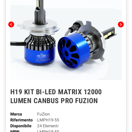
chevron_left
chevron_right
H19 KIT BI-LED MATRIX 12000
LUMEN CANBUS PRO FUZION
Marca
FuZion
Riferimento
LMPH19-55
Disponibile
24 Elementi
MPN
LMPH19-55