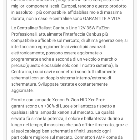
migliori componenti scelti Europei, rendono questo prodotto
in assoluto il più compatibile, affidabilissimo e di massima
durata, non a caso le centraline sono GARANTITE A VITA.
Le Centraline/Ballast Canbus Line 12V 35W FuZion
Professionali, attualmente l'interfaccia Canbus più
compatibile e affidabile sul mercato, di ultima generazione, si
interfacciano egregiamente ai veicoli più avanzati
elettronicamente, possono essere aggiornate o
programmate anche a seconda di un veicolo o marchio
preciso(questo è possibile solo con il nostro sistema), la
Centralina, i suoi cavi e connettori sono tutti altamente
schermati con un doppio sistema interno/esterno di
schermatura, Sviluppate, testate e costantemente
aggiornate.
Fornito con lampade Xenon FuZion HID XenPro+
garantiscono un +30% di Luce e brillantezza rispetto a
qualsiasi altra lampada xenon sul mercato. La qualità
elevata fà si che la potenza, il colore e brillantezza durino a
lungo nel tempo; il massimo che può offrire il mercato, grazie
ai suoi cablaggi ben schermati e rifiniti, usando ogni
particolare migliore sul mercato. Connettori AMP come da