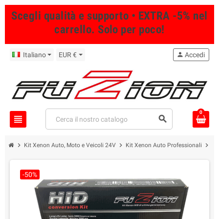
Scegli qualità e supporto • EXTRA -5% nel
carrello. Solo per poco!
Italiano
EUR €
person
Accedi
0
view_headline
search
chevron_right
chevron_right
chevron_right
Kit Xenon Auto, Moto e Veicoli 24V
Kit Xenon Auto Professionali
Ki
-50%