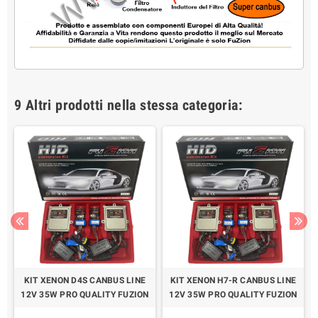
9 Altri prodotti nella stessa categoria:
KIT XENON D4S CANBUS LINE
KIT XENON H7-R CANBUS LINE
N
12V 35W PRO QUALITY FUZION
12V 35W PRO QUALITY FUZION