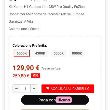
Kit Xenon H1 Canbus Line 35W Pro Quality FuZion.
Connettori AMP come da recenti direttive Europee.
Garanzia: A Vita
Colorazione a Scelta!
Colorazione Preferita:
6000K
4300K
5000K
8000K
129,90 €
Tasse incluse
259,80 €
-50%
shopping_cart
remove
add
AGGIUNGI AL CARRELLO