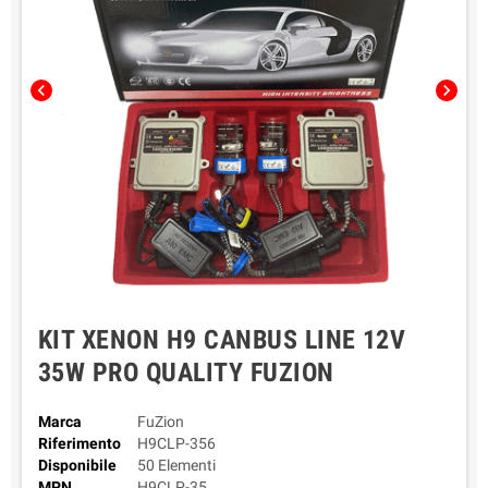
chevron_left
chevron_right
KIT XENON H9 CANBUS LINE 12V
35W PRO QUALITY FUZION
Marca
FuZion
Riferimento
H9CLP-356
Disponibile
50 Elementi
MPN
H9CLP-35