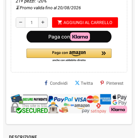
21+ pezzi: -20%
⏳ Promo valida fino al 20/08/2026
shopping_cart
remove
add
AGGIUNGI AL CARRELLO
Condividi
Twitta
Pinterest
DESCRIZIONE