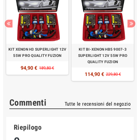
V
KIT XENON H3 SUPERLIGHT 12V
KIT BI-XENON HB5 9007-3
55W PRO QUALITY FUZION
SUPERLIGHT 12V 55W PRO
QUALITY FUZION
94,90 €
189,80 €
114,90 €
229,80 €
Commenti
Tutte le recensioni del negozio
Riepilogo