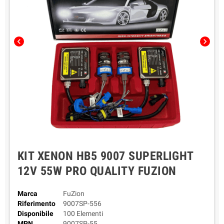
chevron_left
chevron_right
KIT XENON HB5 9007 SUPERLIGHT
12V 55W PRO QUALITY FUZION
Marca
FuZion
Riferimento
9007SP-556
Disponibile
100 Elementi
MPN
9007SP-55