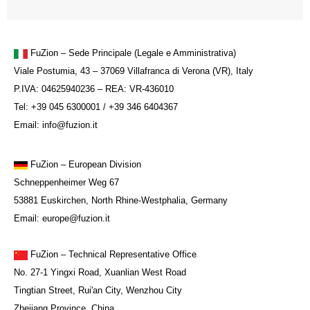
FuZion – Sede Principale (Legale e Amministrativa)
Viale Postumia, 43 – 37069 Villafranca di Verona (VR), Italy
P.IVA: 04625940236 – REA: VR-436010
Tel: +39 045 6300001 / +39 346 6404367
Email: info@fuzion.it
FuZion
– European Division
Schneppenheimer Weg 67
53881 Euskirchen, North Rhine-Westphalia, Germany
Email: europe@fuzion.it
FuZion – Technical Representative Office
No. 27-1 Yingxi Road, Xuanlian West Road
Tingtian Street, Rui'an City, Wenzhou City
Zhejiang Province, China