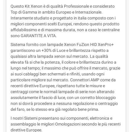
Questo Kit Xenon è di qualità Professionale e considerato
Top di Gamma in ambito Europeo e Internazionale.
Interamente studiato e progettato in italia composto con i
migliori componenti scelti Europei, rendono questo prodotto
affidabilissimo e di massima durata, non a caso le centraline
sono GARANTITE A VITA.
Sistema fornito con lampade Xenon FuZion HID XenPro+
garantiscono un +30% di Luce e brillantezza rispetto a
qualsiasi altra lampada xenon sul mercato. La qualità
elevata fà si che la potenza, il colore e brillantezza durino a
lungo nel tempo; il massimo che può offrire il mercato, grazie
ai suoi cablaggi ben schermati e rifiniti, usando ogni
particolare migliore sul mercato. Connettori AMP come da
recenti direttive Europee, rispettano tutte le misure e
centraggi come le normali lampade di serie non alterando
assolutamente il fascio di luce, con un corretto bloccaggio
non si dovrà procedere a nessuna regolazione o centraggio
del faro, se lo stesso era già regolato bene prima.
I nostri Sistemi presentano sui componenti, elettronica e
assemblaggio le migliori Omologazioni secondo le più recenti
direttive Europee.