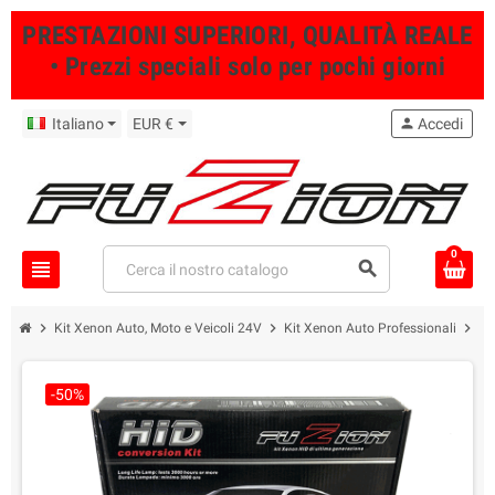
PRESTAZIONI SUPERIORI, QUALITÀ REALE
• Prezzi speciali solo per pochi giorni
Italiano
EUR €
person
Accedi
0
view_headline
search
chevron_right
chevron_right
chevron_right
Kit Xenon Auto, Moto e Veicoli 24V
Kit Xenon Auto Professionali
Ki
-50%