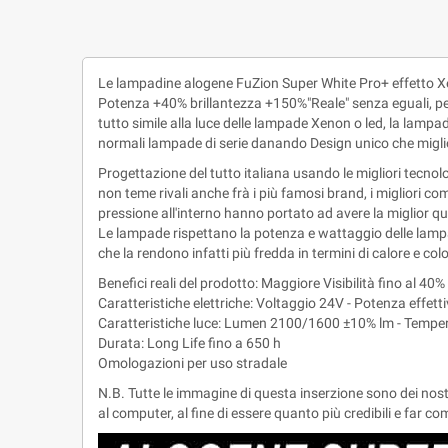
Le lampadine alogene FuZion Super White Pro+ effetto Xe
Potenza +40% brillantezza +150%"Reale" senza eguali, perfo
tutto simile alla luce delle lampade Xenon o led, la lampada
normali lampade di serie danando Design unico che miglior
Progettazione del tutto italiana usando le migliori tecnol
non teme rivali anche frà i più famosi brand, i migliori co
pressione all'interno hanno portato ad avere la miglior qu
Le lampade rispettano la potenza e wattaggio delle lampa
che la rendono infatti più fredda in termini di calore e c
Benefici reali del prodotto: Maggiore Visibilità fino al 40% 
Caratteristiche elettriche: Voltaggio 24V - Potenza effet
Caratteristiche luce: Lumen 2100/1600 ±10% lm - Tempe
Durata: Long Life fino a 650 h
Omologazioni per uso stradale
N.B. Tutte le immagine di questa inserzione sono dei nos
al computer, al fine di essere quanto più credibili e far