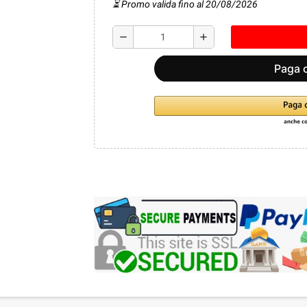
⏳ Promo valida fino al 20/08/2026
remove
add