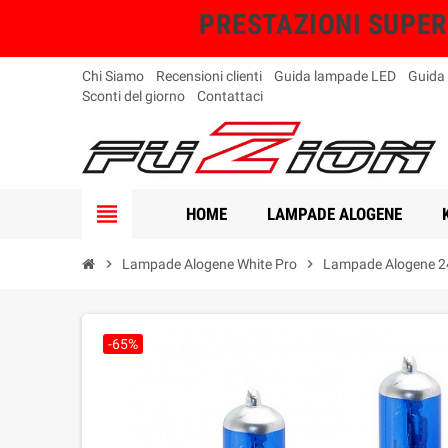
PRESTAZIONI SUPERIO
Chi Siamo
Recensioni clienti
Guida lampade LED
Guida
Sconti del giorno
Contattaci
view_headline
HOME
LAMPADE ALOGENE
chevron_right
Lampade Alogene White Pro
chevron_right
Lampade Alogene 24
-65%