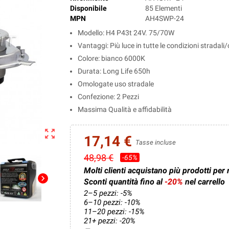
Disponibile
85 Elementi
MPN
AH4SWP-24
Modello: H4 P43t 24V. 75/70W
Vantaggi: Più luce in tutte le condizioni stradali
Colore: bianco 6000K
Durata: Long Life 650h
Omologate uso stradale
Confezione: 2 Pezzi
Massima Qualità e affidabilità
zoom_out_map
17,14 €
Tasse incluse
48,98 €
-65%
Molti clienti acquistano più prodotti per 
chevron_right
Sconti quantità fino al
-20%
nel carrello
2–5 pezzi: -5%
6–10 pezzi: -10%
11–20 pezzi: -15%
21+ pezzi: -20%