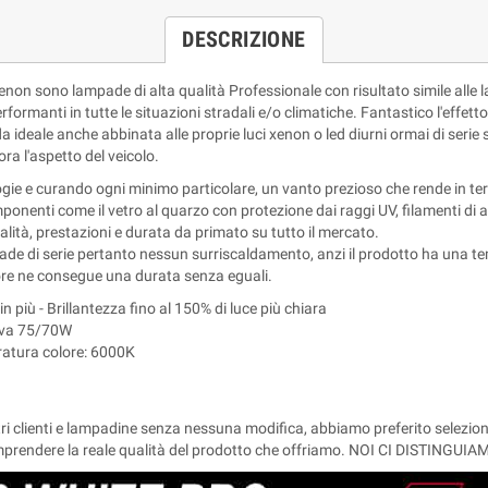
DESCRIZIONE
non sono lampade di alta qualità Professionale con risultato simile alle
rmanti in tutte le situazioni stradali e/o climatiche. Fantastico l'effetto
 ideale anche abbinata alle proprie luci xenon o led diurni ormai di serie su 
a l'aspetto del veicolo.
ogie e curando ogni minimo particolare, un vanto prezioso che rende in term
mponenti come il vetro al quarzo con protezione dai raggi UV, filamenti di al
alità, prestazioni e durata da primato su tutto il mercato.
de di serie pertanto nessun surriscaldamento, anzi il prodotto ha una tem
olore ne consegue una durata senza eguali.
in più - Brillantezza fino al 150% di luce più chiara
tiva 75/70W
ratura colore: 6000K
tri clienti e lampadine senza nessuna modifica, abbiamo preferito selezio
 comprendere la reale qualità del prodotto che offriamo. NOI CI DISTINGUIA