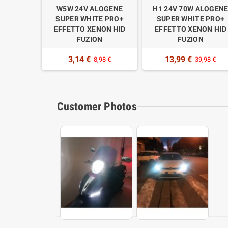
W5W 24V ALOGENE
H1 24V 70W ALOGEN
SUPER WHITE PRO+
SUPER WHITE PRO+
EFFETTO XENON HID
EFFETTO XENON HID
FUZION
FUZION
3,14 €
13,99 €
8,98 €
39,98 €
Customer Photos