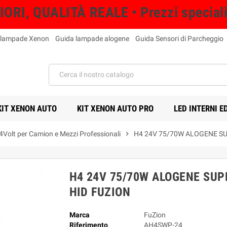
RI, QUALITÀ REALE • Prezzi speciali s
 lampade Xenon
Guida lampade alogene
Guida Sensori di Parcheggio
KIT XENON AUTO
KIT XENON AUTO PRO
LED INTERNI E
Volt per Camion e Mezzi Professionali
chevron_right
H4 24V 75/70W ALOGENE S
H4 24V 75/70W ALOGENE SUP
HID FUZION
Marca
FuZion
Riferimento
AH4SWP-24