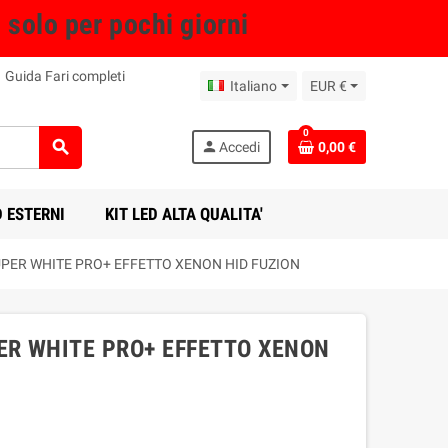
olo per pochi giorni
Guida Fari completi
Italiano
EUR €
0
search
person
Accedi
0,00 €
D ESTERNI
KIT LED ALTA QUALITA'
UPER WHITE PRO+ EFFETTO XENON HID FUZION
ER WHITE PRO+ EFFETTO XENON