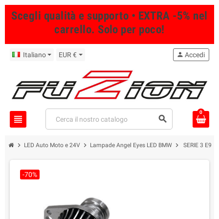
Scegli qualità e supporto • EXTRA -5% nel
carrello. Solo per poco!
Italiano
EUR €
person
Accedi
0
view_headline
search
chevron_right
chevron_right
chevron_right
LED Auto Moto e 24V
Lampade Angel Eyes LED BMW
SERIE 3 E90
-70%