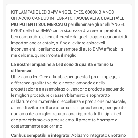
KIT LAMPADE LED BMW ANGEL EYES, 6000K BIANCO
GHIACCIO CANBUS INTEGRATO,
FASCIA ALTA QUALITA' LE
PIU' POTENTI SUL MERCATO
per illuminare gli anelli "ANGEL
EYES" della tua BMW con la sicurezza di avere un prodotto
ben compatibile e ben differente da quelli troppo economici di
importazione orientale, al fine di evitare spiacevoli
inconvenienti, parliamo pur sempre di auto BMW affidabili si
ma delicate, quindi monta il meglio!
Le nostre lampadine a Led sono di qualità e fanno la
differenza!
Utilizziamo led Cree affidabile per questo tipo di impiego, la
differenza qualitativa delle nostre lampade è nella
progettazione e assemblaggio, vengono prodotte seguendo
le migliori procedure di assemblamento e sopratutto
saldature con materiale di eccellenza e precisione maniacale,
al fine di evitare rotture anomale e in poco tempo, per questo
godiamo della miglior reputazione riguardo tutti i tipi di led
che progettiamo e/o produciamo. il prodotto è sempre e
costantemente aggiornato.
Canbus compatibile integrato:
Abbiamo integrato un'ottimo