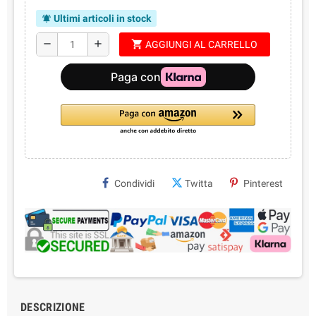
Ultimi articoli in stock
notifications_active
shopping_cart
remove
add
AGGIUNGI AL CARRELLO
Condividi
Twitta
Pinterest
DESCRIZIONE