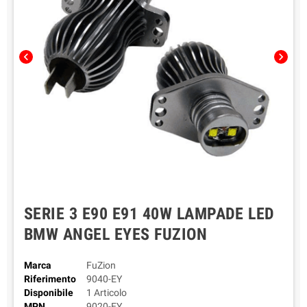
chevron_left
chevron_right
SERIE 3 E90 E91 40W LAMPADE LED
BMW ANGEL EYES FUZION
Marca
FuZion
Riferimento
9040-EY
Disponibile
1 Articolo
MPN
9020-EY