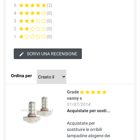
5
(2)
4
(0)
3
(0)
2
(0)
1
(0)
SCRIVI UNA RECENSIONE
Ordina per
Grade
vanny s
01/07/2014
Acquistate per sosti...
Acquistate per
sostituire le orribili
lampadine alogene dei