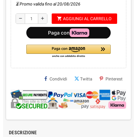
⏳ Promo valida fino al 20/08/2026
shopping_cart
remove
add
AGGIUNGI AL CARRELLO
Condividi
Twitta
Pinterest
DESCRIZIONE