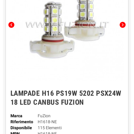
chevron_left
chevron_right
LAMPADE H16 PS19W 5202 PSX24W
18 LED CANBUS FUZION
Marca
FuZion
Riferimento
H1618-NE
Disponibile
115 Elementi
MPN
H1618-NE