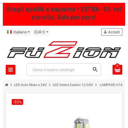
Scegli qualità e supporto • EXTRA -5% nel
carrello. Solo per poco!
Italiano
EUR €
person
Accedi
0
view_headline
search
chevron_right
chevron_right
chevron_right
LED Auto Moto e 24V
LED Interni Esterni 12/24V
LAMPADE H16 PS
-55%