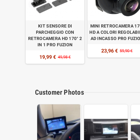
RI DI
KIT SENSORE DI
MINI RETROCAMERA 17
O CON
PARCHEGGIO CON
HD A COLORI REGOLABI
D 170° 3
RETROCAMERA HD 170° 2
AD INCASSO PRO FUZI
UZION
IN 1 PRO FUZION
23,96 €
59,90 €
19,99 €
,98 €
49,98 €
Customer Photos