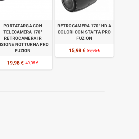
PORTATARGA CON
RETROCAMERA 170° HD A
MONITOR
TELECAMERA 170°
COLORI CON STAFFA PRO
4.3" HD
RETROCAMERA IR
FUZION
COLORI 
ISIONE NOTTURNA PRO
15,98 €
FUZION
39,95 €
19,
19,98 €
49,95 €