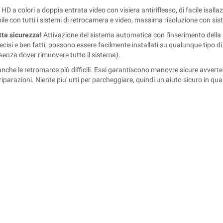
D a colori a doppia entrata video con visiera antiriflesso, di facile isall
e con tutti i sistemi di retrocamera e video, massima risoluzione con sis
tta sicurezza!
Attivazione del sistema automatica con l'inserimento della
, precisi e ben fatti, possono essere facilmente installati su qualunque tip
enza dover rimuovere tutto il sistema).
 anche le retromarce più difficili. Essi garantiscono manovre sicure avvert
iparazioni. Niente piu' urti per parcheggiare, quindi un aiuto sicuro in qual