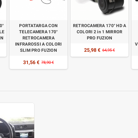
0°
PORTATARGA CON
RETROCAMERA 170° HD A
LE
TELECAMERA 170°
COLORI 2 in 1 MIRROR
ON
RETROCAMERA
PRO FUZION
INFRAROSSI A COLORI
V
25,98 €
SLIM PRO FUZION
64,95 €
31,56 €
78,90 €