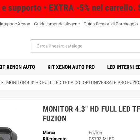
à e supporto • EXTRA -5% nel carrello. 
 lampade Xenon
Guida lampade alogene
Guida Sensori di Parcheggio
KIT XENON AUTO
KIT XENON AUTO PRO
LED INTERNI E
chevron_right
MONITOR 4.3" HD FULL LED TFT A COLORI UNIVERSALE PRO FUZI
MONITOR 4.3" HD FULL LED T
FUZION
Marca
FuZion
Riferimento
PS703-MLED