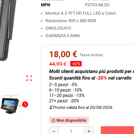
MPN
PS703-MLED
Monitor 4.3 TFT HD FULL LED a Colori
Risoluzione: 800 x 480 RGB
OMOLOGATO
GARANZIA 5 ANNI
18,00 €
Tasse incluse
44,99 €
-60%
Molti clienti acquistano più prodotti per 
zoom_out_map
Sconti quantità fino al
-20%
nel carrello
2–5 pezzi: -5%
6–10 pezzi: -10%
11–20 pezzi: -15%
21+ pezzi: -20%
chevron_right
⏳ Promo valida fino al 20/08/2026
Non disponibile
block
remove
add