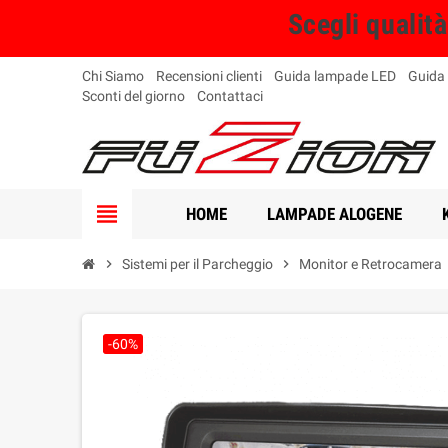
Scegli qualit
Chi Siamo
Recensioni clienti
Guida lampade LED
Guida
Sconti del giorno
Contattaci
view_headline
HOME
LAMPADE ALOGENE
chevron_right
Sistemi per il Parcheggio
chevron_right
Monitor e Retrocamera
-60%