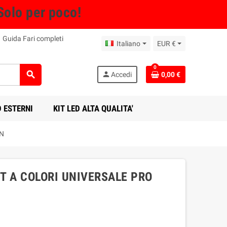
Solo per poco!
Guida Fari completi
Italiano
EUR €
0
search
person
Accedi
0,00 €
D ESTERNI
KIT LED ALTA QUALITA'
ON
FT A COLORI UNIVERSALE PRO