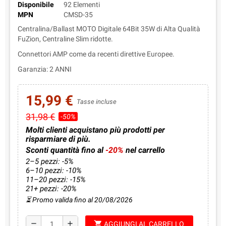
Disponibile
92 Elementi
MPN
CMSD-35
Centralina/Ballast MOTO Digitale 64Bit 35W di Alta Qualità
FuZion, Centraline Slim ridotte.
Connettori AMP come da recenti direttive Europee.
Garanzia: 2 ANNI
15,99 €
Tasse incluse
31,98 €
-50%
Molti clienti acquistano più prodotti per
risparmiare di più.
Sconti quantità fino al
-20%
nel carrello
2–5 pezzi: -5%
6–10 pezzi: -10%
11–20 pezzi: -15%
21+ pezzi: -20%
⏳ Promo valida fino al 20/08/2026
shopping_cart
remove
add
AGGIUNGI AL CARRELLO