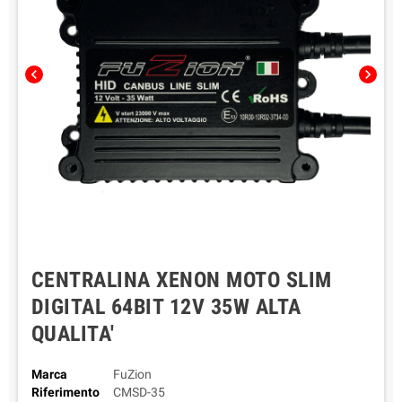
chevron_left
chevron_right
CENTRALINA XENON MOTO SLIM
DIGITAL 64BIT 12V 35W ALTA
QUALITA'
Marca
FuZion
Riferimento
CMSD-35