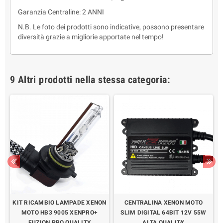
Garanzia Centraline: 2 ANNI
N.B. Le foto dei prodotti sono indicative, possono presentare
diversità grazie a migliorie apportate nel tempo!
9 Altri prodotti nella stessa categoria:
N
KIT RICAMBIO LAMPADE XENON
CENTRALINA XENON MOTO
MOTO HB3 9005 XENPRO+
SLIM DIGITAL 64BIT 12V 55W
FUZION PRO QUALITY
ALTA QUALITA'