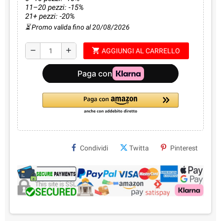
11–20 pezzi: -15%
21+ pezzi: -20%
⏳ Promo valida fino al 20/08/2026
shopping_cart
remove
add
AGGIUNGI AL CARRELLO
Condividi
Twitta
Pinterest