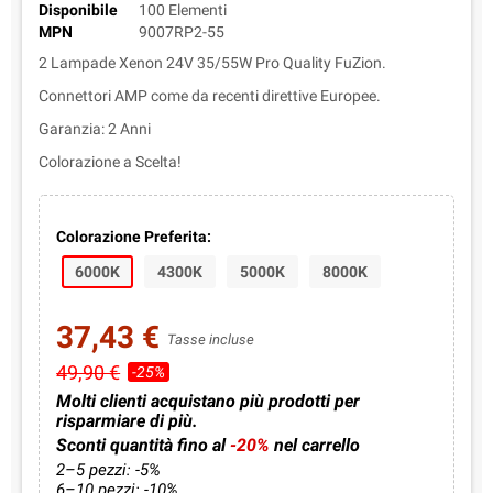
Disponibile
100 Elementi
MPN
9007RP2-55
2 Lampade Xenon 24V 35/55W Pro Quality FuZion.
Connettori AMP come da recenti direttive Europee.
Garanzia: 2 Anni
Colorazione a Scelta!
Colorazione Preferita:
6000K
4300K
5000K
8000K
37,43 €
Tasse incluse
49,90 €
-25%
Molti clienti acquistano più prodotti per
risparmiare di più.
Sconti quantità fino al
-20%
nel carrello
2–5 pezzi: -5%
6–10 pezzi: -10%