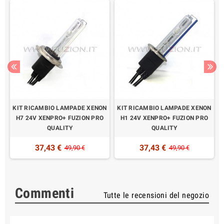
N
KIT RICAMBIO LAMPADE XENON
KIT RICAMBIO LAMPADE XENON
H7 24V XENPRO+ FUZION PRO
H1 24V XENPRO+ FUZION PRO
QUALITY
QUALITY
37,43 €
37,43 €
49,90 €
49,90 €
Commenti
Tutte le recensioni del negozio