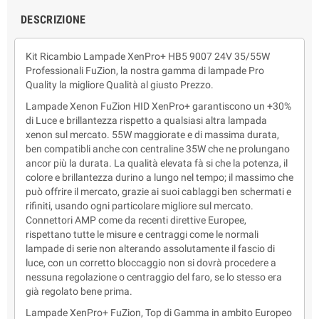
DESCRIZIONE
Kit Ricambio Lampade XenPro+ HB5 9007 24V 35/55W
Professionali FuZion, la nostra gamma di lampade Pro
Quality la migliore Qualità al giusto Prezzo.
Lampade Xenon FuZion HID XenPro+ garantiscono un +30%
di Luce e brillantezza rispetto a qualsiasi altra lampada
xenon sul mercato. 55W maggiorate e di massima durata,
ben compatibli anche con centraline 35W che ne prolungano
ancor più la durata. La qualità elevata fà si che la potenza, il
colore e brillantezza durino a lungo nel tempo; il massimo che
può offrire il mercato, grazie ai suoi cablaggi ben schermati e
rifiniti, usando ogni particolare migliore sul mercato.
Connettori AMP come da recenti direttive Europee,
rispettano tutte le misure e centraggi come le normali
lampade di serie non alterando assolutamente il fascio di
luce, con un corretto bloccaggio non si dovrà procedere a
nessuna regolazione o centraggio del faro, se lo stesso era
già regolato bene prima.
Lampade XenPro+ FuZion, Top di Gamma in ambito Europeo