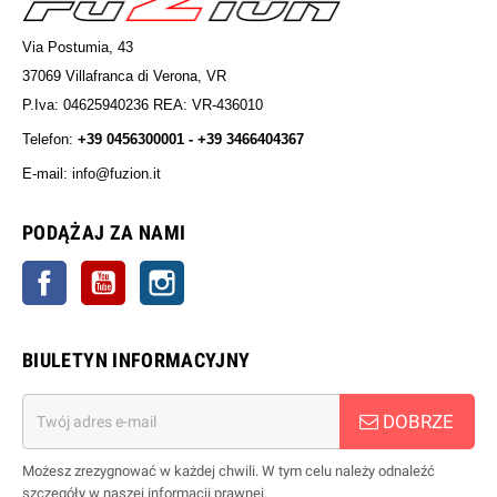
Via Postumia, 43
37069 Villafranca di Verona, VR
P.Iva: 04625940236 REA: VR-436010
Telefon:
+39 0456300001 - +39 3466404367
E-mail: info@fuzion.it
info@fuzion.it
PODĄŻAJ ZA NAMI
Facebook
YouTube
Instagrama
BIULETYN INFORMACYJNY
DOBRZE
Możesz zrezygnować w każdej chwili. W tym celu należy odnaleźć
szczegóły w naszej informacji prawnej.