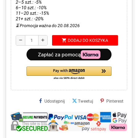
2–5 szt.: -5%
6–10 szt.: -10%
11–20 szt.: -15%
21+ szt.: -20%
⏳ Promocja ważna do 20.08.2026
shopping_cart
remove
add
DODAJ DO KOSZYKA
Udostępnij
Tweetuj
Pinterest