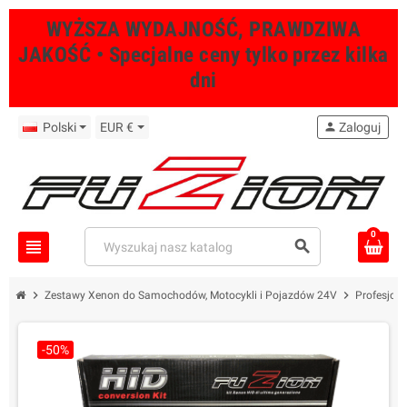
WYŻSZA WYDAJNOŚĆ, PRAWDZIWA
JAKOŚĆ • Specjalne ceny tylko przez kilka
dni
Polski
EUR €
person
Zaloguj
0
view_headline
search
chevron_right
chevron_right
Zestawy Xenon do Samochodów, Motocykli i Pojazdów 24V
Profesjon
-50%