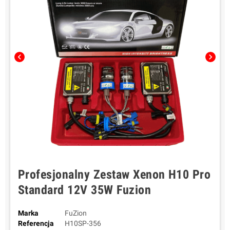
chevron_left
chevron_right
Profesjonalny Zestaw Xenon H10 Pro
Standard 12V 35W Fuzion
Marka
FuZion
Referencja
H10SP-356