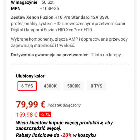
W magazynie
50 Szt
MPN
H10SP-35
Zestaw Xenon Fuzion H10 Pro Standard 12V 35W
,
profesjonalny system HID z nowoczesnymi przetwornicami
Digital i lampami Fuzion HID XenPro+ H10.
Wybrane komponenty, złącza AMP i dopracowane przewody
zapewniają stabilność i trwałość.
Dożywotnia gwarancja na przetwornice
i 2 lata na lampy.
Ulubiony kolor:
6 TYS
4300K
5000K
8 TYS
79,99 €
Podatek dołączony
159,98 €
-50%
Wielu klientów kupuje więcej produktów, aby
zaoszczędzić więcej.
Rabaty ilościowe do
-20%
w koszyku