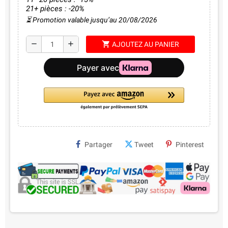
21+ pièces : -20%
⏳ Promotion valable jusqu’au 20/08/2026
shopping_cart
remove
add
AJOUTEZ AU PANIER
Partager
Tweet
Pinterest