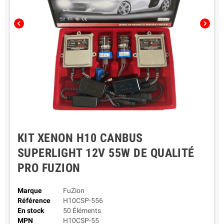
chevron_left
chevron_right
KIT XENON H10 CANBUS
SUPERLIGHT 12V 55W DE QUALITÉ
PRO FUZION
Marque
FuZion
Référence
H10CSP-556
En stock
50 Éléments
MPN
H10CSP-55