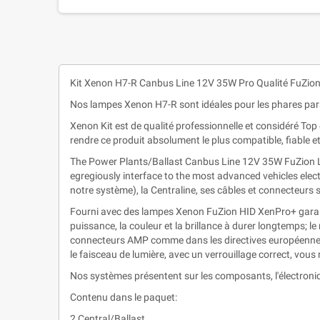
Kit Xenon H7-R Canbus Line 12V 35W Pro Qualité FuZion
Nos lampes Xenon H7-R sont idéales pour les phares par
Xenon Kit est de qualité professionnelle et considéré To
rendre ce produit absolument le plus compatible, fiable 
The Power Plants/Ballast Canbus Line 12V 35W FuZion Les 
egregiously interface to the most advanced vehicles ele
notre système), la Centraline, ses câbles et connecteurs
Fourni avec des lampes Xenon FuZion HID XenPro+ garanti
puissance, la couleur et la brillance à durer longtemps; l
connecteurs AMP comme dans les directives européennes
le faisceau de lumière, avec un verrouillage correct, vous
Nos systèmes présentent sur les composants, l'électroniq
Contenu dans le paquet:
2 Central/Ballast.