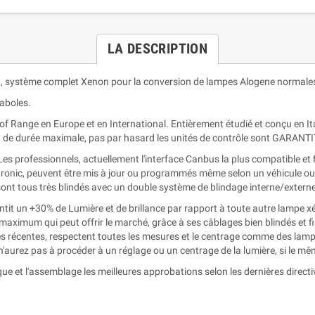
LA DESCRIPTION
, système complet Xenon pour la conversion de lampes Alogene normale
aboles.
p of Range en Europe et en International. Entièrement étudié et conçu en
et de durée maximale, pas par hasard les unités de contrôle sont GARANTI
professionnels, actuellement l'interface Canbus la plus compatible et fia
ctronic, peuvent être mis à jour ou programmés même selon un véhicule o
 sont tous très blindés avec un double système de blindage interne/extern
t un +30% de Lumière et de brillance par rapport à toute autre lampe xé
e maximum qui peut offrir le marché, grâce à ses câblages bien blindés et fi
 récentes, respectent toutes les mesures et le centrage comme des lam
 n'aurez pas à procéder à un réglage ou un centrage de la lumière, si le mê
ue et l'assemblage les meilleures approbations selon les dernières direct