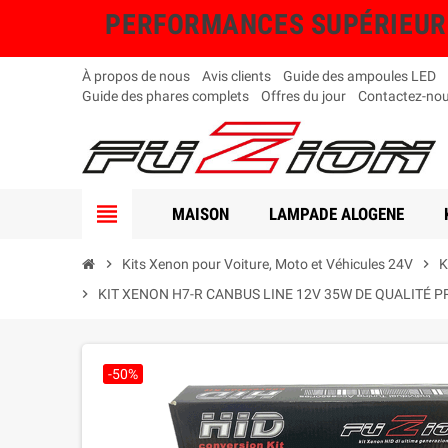
PERFORMANCES SUPÉRIEURES, 
À propos de nous
Avis clients
Guide des ampoules LED
Guide des phares complets
Offres du jour
Contactez-no
view_headline
MAISON
LAMPADE ALOGENE
chevron_right
Kits Xenon pour Voiture, Moto et Véhicules 24V
chevron_right
K
chevron_right
KIT XENON H7-R CANBUS LINE 12V 35W DE QUALITÉ P
-50%