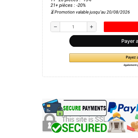
21+ pièces : -20%
⏳ Promotion valable jusqu’au 20/08/2026
remove
add