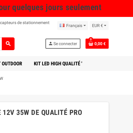
r quelques jours seulement
 capteurs de stationnement
Français
EUR €
0
search
person
Se connecter
0,00 €
T OUTDOOR
KIT LED HIGH QUALITÉ '
5W
E 12V 35W DE QUALITÉ PRO