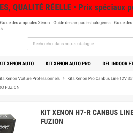
QUALITÉ RÉELLE • Prix spéciaux pou
Guide des ampoules Xénon
Guide des ampoules halogènes
Guide des
us
KIT XENON AUTO
KIT XENON AUTO PRO
DEL INDOOR E
its Xenon Voiture Professionnels
chevron_right
Kits Xenon Pro Canbus Line 12V 3
RO FUZION
KIT XENON H7-R CANBUS LIN
FUZION