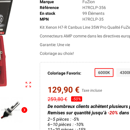
Marque
FuZion
Référence
H7RCLP-356
En stock
99 Éléments
MPN
H7RCLP-35
Kit Xenon H7-R Canbus Line 35W Pro Qualité FuZion
Connecteurs AMP comme dans les directives euro
Garantie: Une vie
Coloriage au choix!
6000K
4300
Coloriage Favoris:
zoom_out_map
129,90 €
Taxe incluse
259,80 €
-50%
De nombreux clients achètent plusieurs
chevron_right
Remises sur quantité jusqu’à
-20%
dans 
2–5 pièces : -5%
6–10 pièces : -10%
11–20 pièces : -15%