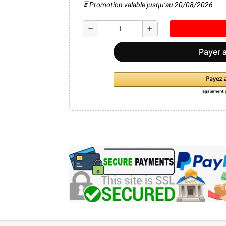
⏳ Promotion valable jusqu’au 20/08/2026
remove
add