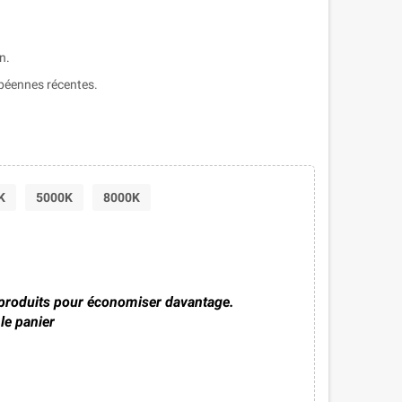
n.
péennes récentes.
K
5000K
8000K
 produits pour économiser davantage.
le panier