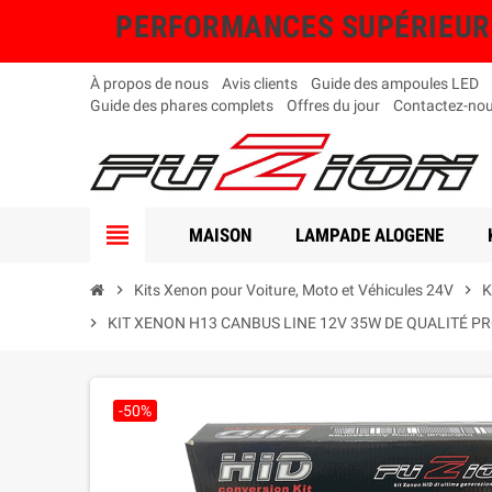
PERFORMANCES SUPÉRIEURES, 
À propos de nous
Avis clients
Guide des ampoules LED
Guide des phares complets
Offres du jour
Contactez-no
view_headline
MAISON
LAMPADE ALOGENE
chevron_right
Kits Xenon pour Voiture, Moto et Véhicules 24V
chevron_right
K
chevron_right
KIT XENON H13 CANBUS LINE 12V 35W DE QUALITÉ P
-50%