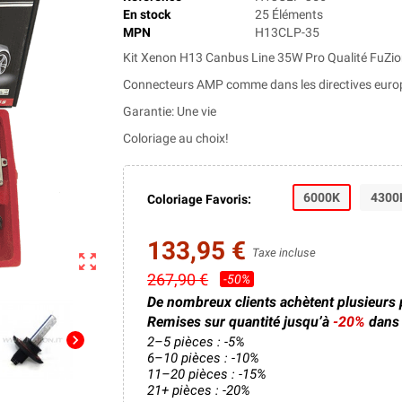
En stock
25 Éléments
MPN
H13CLP-35
Kit Xenon H13 Canbus Line 35W Pro Qualité FuZio
Connecteurs AMP comme dans les directives euro
Garantie: Une vie
Coloriage au choix!
6000K
4300
Coloriage Favoris:
133,95 €
Taxe incluse
zoom_out_map
267,90 €
-50%
De nombreux clients achètent plusieurs
Remises sur quantité jusqu’à
-20%
dans 
chevron_right
2–5 pièces : -5%
6–10 pièces : -10%
11–20 pièces : -15%
21+ pièces : -20%