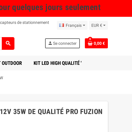
r quelques jours seulement
 capteurs de stationnement
Français
EUR €
0
search
person
Se connecter
0,00 €
T OUTDOOR
KIT LED HIGH QUALITÉ '
5W
 12V 35W DE QUALITÉ PRO FUZION