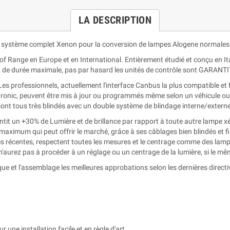
LA DESCRIPTION
 système complet Xenon pour la conversion de lampes Alogene normales
p of Range en Europe et en International. Entièrement étudié et conçu en
et de durée maximale, pas par hasard les unités de contrôle sont GARANTI
professionnels, actuellement l'interface Canbus la plus compatible et fia
ctronic, peuvent être mis à jour ou programmés même selon un véhicule o
 sont tous très blindés avec un double système de blindage interne/extern
t un +30% de Lumière et de brillance par rapport à toute autre lampe xé
e maximum qui peut offrir le marché, grâce à ses câblages bien blindés et fi
 récentes, respectent toutes les mesures et le centrage comme des lam
 n'aurez pas à procéder à un réglage ou un centrage de la lumière, si le mê
ue et l'assemblage les meilleures approbations selon les dernières direct
r une installation facile et en règle d'art.