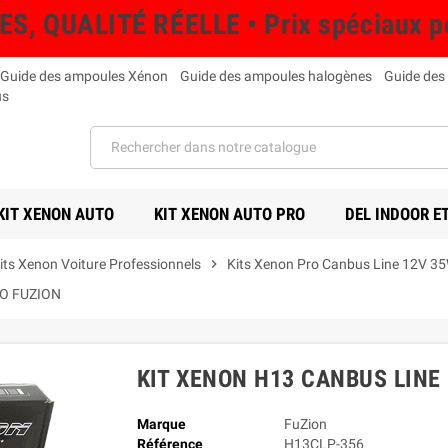
QUALITÉ RÉELLE • Prix spéciaux pou
Guide des ampoules Xénon
Guide des ampoules halogènes
Guide des
us
KIT XENON AUTO
KIT XENON AUTO PRO
DEL INDOOR E
its Xenon Voiture Professionnels
chevron_right
Kits Xenon Pro Canbus Line 12V 3
RO FUZION
KIT XENON H13 CANBUS LINE
Marque
FuZion
Référence
H13CLP-356