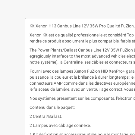
Kit Xenon H13 Canbus Line 12V 35W Pro Qualité FuZion,
Xenon Kit est de qualité professionnelle et considéré To
rendre ce produit absolument le plus compatible, fiable 
The Power Plants/Ballast Canbus Line 12V 35W FuZion Les 
egregiously interface to the most advanced vehicles ele
notre système), la Centraline, ses câbles et connecteurs
Fourni avec des lampes Xenon FuZion HID XenPro+ garanti
puissance, la couleur et la brillance à durer longtemps; l
connecteurs AMP comme dans les directives européennes
le faisceau de lumière, avec un verrouillage correct, vous
Nos systèmes présentent sur les composants, l'électroniq
Contenu dans le paquet:
2 Central/Ballast.
2 Lampes avec câblage connexe.
1 Kit de fixation et accessoires utiles pour le montage, pou