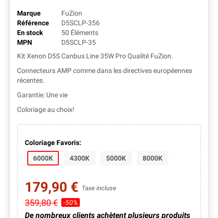
Marque
FuZion
Référence
D5SCLP-356
En stock
50 Éléments
MPN
D5SCLP-35
Kit Xenon D5S Canbus Line 35W Pro Qualité FuZion.
Connecteurs AMP comme dans les directives européennes
récentes.
Garantie: Une vie
Coloriage au choix!
Coloriage Favoris:
6000K
4300K
5000K
8000K
179,90 €
Taxe incluse
359,80 €
-50%
De nombreux clients achètent plusieurs produits