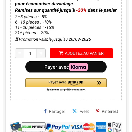
pour économiser davantage.
Remises sur quantité jusqu’à
-20%
dans le panier
2–5 pièces : -5%
6–10 pièces : -10%
11–20 pièces : -15%
21+ pièces : -20%
⏳ Promotion valable jusqu’au 20/08/2026
shopping_cart
remove
add
AJOUTEZ AU PANIER
Partager
Tweet
Pinterest