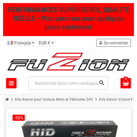
PERFORMANCES SUPÉRIEURES, QUALITÉ
RÉELLE • Prix spéciaux pour quelques
jours seulement
Français
EUR €
person
Se connecter
0
view_headline
search
chevron_right
chevron_right
Kits Xenon pour Voiture, Moto et Véhicules 24V
Kits Xenon Voiture Pro
-50%