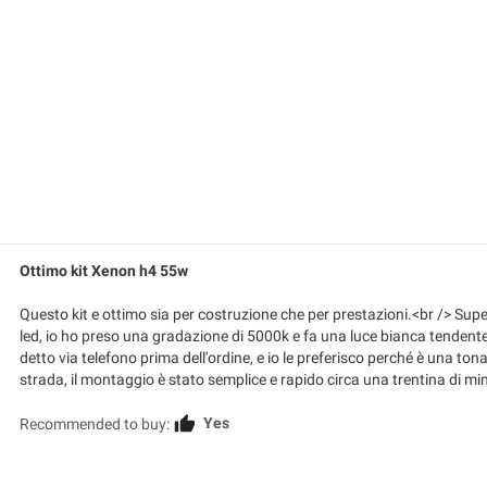
Ottimo kit Xenon h4 55w
Questo kit e ottimo sia per costruzione che per prestazioni.<br /> Sup
led, io ho preso una gradazione di 5000k e fa una luce bianca tendente
detto via telefono prima dell'ordine, e io le preferisco perché è una to
strada, il montaggio è stato semplice e rapido circa una trentina di min
Yes
Recommended to buy: