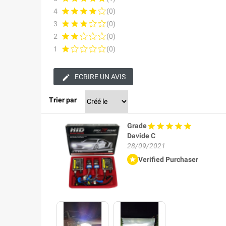
4
(0)
3
(0)
2
(0)
1
(0)
ECRIRE UN AVIS
Trier par
Grade
Davide C
28/09/2021
Verified Purchaser