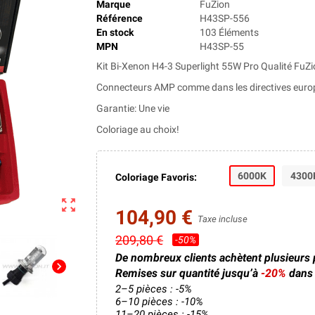
Marque
FuZion
Référence
H43SP-556
En stock
103 Éléments
MPN
H43SP-55
Kit Bi-Xenon H4-3 Superlight 55W Pro Qualité FuZ
Connecteurs AMP comme dans les directives euro
Garantie: Une vie
Coloriage au choix!
6000K
4300
Coloriage Favoris:
zoom_out_map
104,90 €
Taxe incluse
209,80 €
-50%
De nombreux clients achètent plusieurs
chevron_right
Remises sur quantité jusqu’à
-20%
dans 
2–5 pièces : -5%
6–10 pièces : -10%
11–20 pièces : -15%