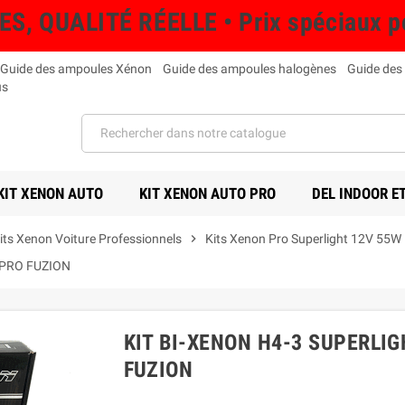
QUALITÉ RÉELLE • Prix spéciaux pou
Guide des ampoules Xénon
Guide des ampoules halogènes
Guide des
us
KIT XENON AUTO
KIT XENON AUTO PRO
DEL INDOOR E
its Xenon Voiture Professionnels
chevron_right
Kits Xenon Pro Superlight 12V 55W
 PRO FUZION
KIT BI-XENON H4-3 SUPERLIG
FUZION