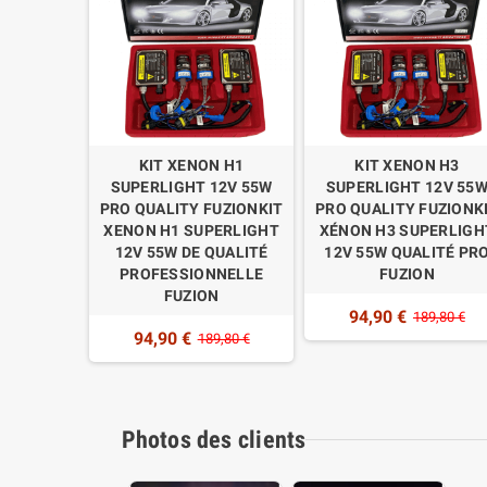
 D5S
KIT XENON H1
KIT XENON H3
V 55W DE
SUPERLIGHT 12V 55W
SUPERLIGHT 12V 55
 FUZION
PRO QUALITY FUZIONKIT
PRO QUALITY FUZIONK
XENON H1 SUPERLIGHT
XÉNON H3 SUPERLIGH
9,80 €
12V 55W DE QUALITÉ
12V 55W QUALITÉ PR
PROFESSIONNELLE
FUZION
FUZION
94,90 €
189,80 €
94,90 €
189,80 €
Photos des clients