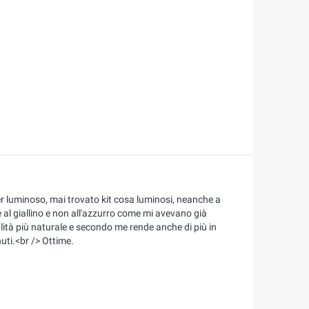
er luminoso, mai trovato kit cosa luminosi, neanche a
 al giallino e non all'azzurro come mi avevano già
nalità più naturale e secondo me rende anche di più in
uti.<br /> Ottime.