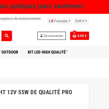
r quelques jours seulement
 capteurs de stationnement
Français
EUR €
0
search
person
Se connecter
0,00 €
T OUTDOOR
KIT LED HIGH QUALITÉ '
HT 12V 55W DE QUALITÉ PRO