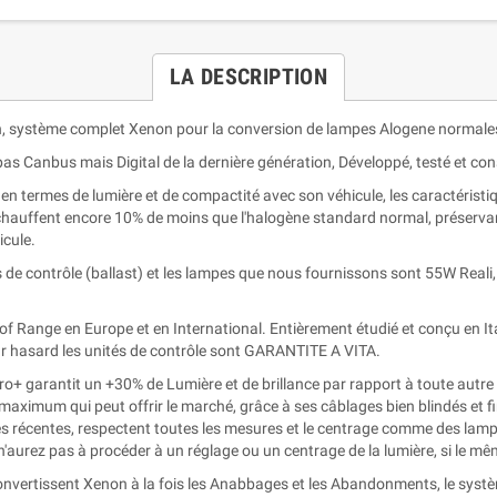
LA DESCRIPTION
n, système complet Xenon pour la conversion de lampes Alogene normale
as Canbus mais Digital de la dernière génération, Développé, testé et co
 termes de lumière et de compactité avec son véhicule, les caractéristiq
chauffent encore 10% de moins que l'halogène standard normal, préservant 
icule.
 de contrôle (ballast) et les lampes que nous fournissons sont 55W Reali, 
p of Range en Europe et en International. Entièrement étudié et conçu en
par hasard les unités de contrôle sont GARANTITE A VITA.
 garantit un +30% de Lumière et de brillance par rapport à toute autre 
e maximum qui peut offrir le marché, grâce à ses câblages bien blindés et fi
 récentes, respectent toutes les mesures et le centrage comme des lam
 n'aurez pas à procéder à un réglage ou un centrage de la lumière, si le mê
nvertissent Xenon à la fois les Anabbages et les Abandonments, le syst