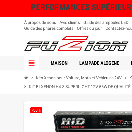
PERFORMANCES SUPÉRIEURES, 
À propos de nous
Avis clients
Guide des ampoules LED
Guide des phares complets
Offres du jour
Contactez-no
view_headline
MAISON
LAMPADE ALOGENE
chevron_right
Kits Xenon pour Voiture, Moto et Véhicules 24V
chevron_right
K
chevron_right
KIT BI-XENON H4-3 SUPERLIGHT 12V 55W DE QUALITÉ
-50%