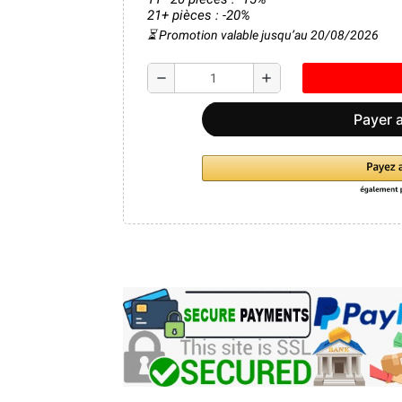
21+ pièces : -20%
⏳ Promotion valable jusqu’au 20/08/2026
remove
add