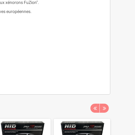
eux xénorons FuZion".
ives européennes.