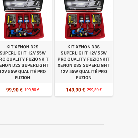
KIT XENON D2S
KIT XENON D3S
KIT XE
SUPERLIGHT 12V 55W
SUPERLIGHT 12V 55W
SUPERL
RO QUALITY FUZIONKIT
PRO QUALITY FUZIONKIT
PRO QUA
ENON D2S SUPERLIGHT
XENON D3S SUPERLIGHT
XÉNO
12V 55W QUALITÉ PRO
12V 55W QUALITÉ PRO
SUPERL
FUZION
FUZION
QUALIT
99,90 €
149,90 €
94,9
199,80 €
299,80 €