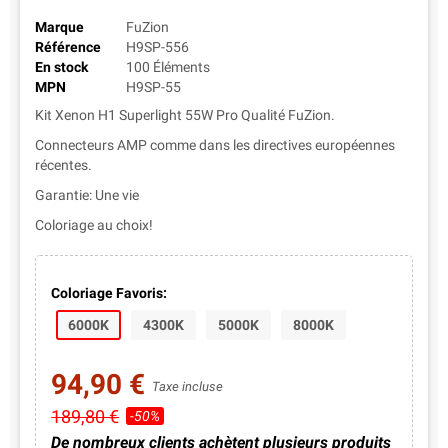
Marque
FuZion
Référence
H9SP-556
En stock
100 Éléments
MPN
H9SP-55
Kit Xenon H1 Superlight 55W Pro Qualité FuZion.
Connecteurs AMP comme dans les directives européennes
récentes.
Garantie: Une vie
Coloriage au choix!
Coloriage Favoris:
6000K
4300K
5000K
8000K
94,90 €
Taxe incluse
189,80 €
-50%
De nombreux clients achètent plusieurs produits