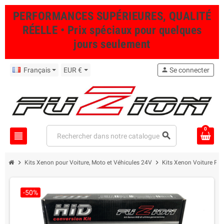
PERFORMANCES SUPÉRIEURES, QUALITÉ
RÉELLE • Prix spéciaux pour quelques
jours seulement
Français
EUR €
person
Se connecter
0
view_headline
search
chevron_right
chevron_right
Kits Xenon pour Voiture, Moto et Véhicules 24V
Kits Xenon Voiture Pro
-50%