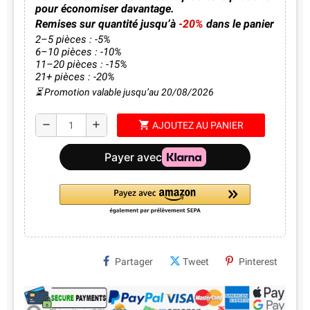
pour économiser davantage.
Remises sur quantité jusqu’à
-20%
dans le panier
2–5 pièces : -5%
6–10 pièces : -10%
11–20 pièces : -15%
21+ pièces : -20%
⏳ Promotion valable jusqu’au 20/08/2026
shopping_cart
remove
add
AJOUTEZ AU PANIER
Partager
Tweet
Pinterest