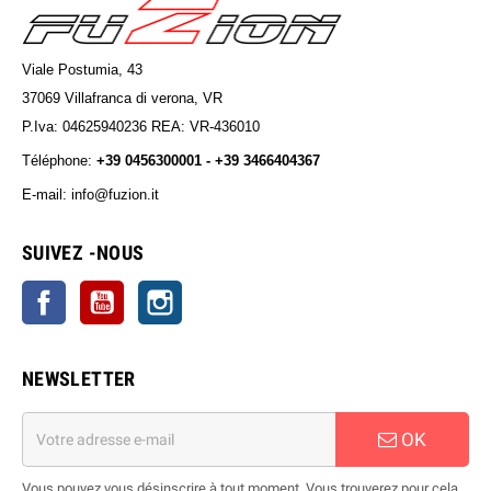
Viale Postumia, 43
37069 Villafranca di verona, VR
P.Iva: 04625940236 REA: VR-436010
Téléphone:
+39 0456300001 - +39 3466404367
E-mail: info@fuzion.it
info@fuzion.it
SUIVEZ -NOUS
Facebook
YouTube
Instagram
NEWSLETTER
OK
Vous pouvez vous désinscrire à tout moment. Vous trouverez pour cela