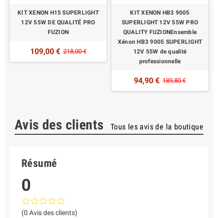
V
KIT XENON H15 SUPERLIGHT
KIT XENON HB3 9005
12V 55W DE QUALITÉ PRO
SUPERLIGHT 12V 55W PRO
FUZION
QUALITY FUZIONEnsemble
Xénon HB3 9005 SUPERLIGHT
109,00 €
218,00 €
12V 55W de qualité
professionnelle
94,90 €
189,80 €
Avis des clients
Tous les avis de la boutique
Résumé
0
(0 Avis des clients)