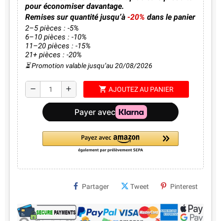
pour économiser davantage.
Remises sur quantité jusqu’à
-20%
dans le panier
2–5 pièces : -5%
6–10 pièces : -10%
11–20 pièces : -15%
21+ pièces : -20%
⏳ Promotion valable jusqu’au 20/08/2026
shopping_cart
remove
add
AJOUTEZ AU PANIER
Partager
Tweet
Pinterest