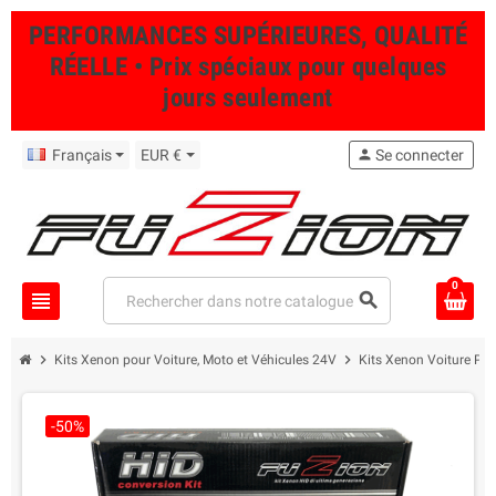
PERFORMANCES SUPÉRIEURES, QUALITÉ
RÉELLE • Prix spéciaux pour quelques
jours seulement
Français
EUR €
person
Se connecter
0
view_headline
search
chevron_right
chevron_right
Kits Xenon pour Voiture, Moto et Véhicules 24V
Kits Xenon Voiture Pro
-50%