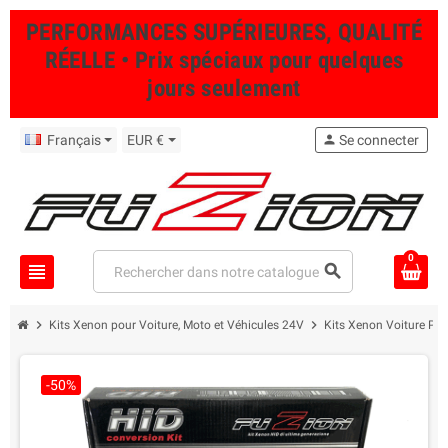
PERFORMANCES SUPÉRIEURES, QUALITÉ
RÉELLE • Prix spéciaux pour quelques
jours seulement
Français
EUR €
person
Se connecter
0
view_headline
search
chevron_right
chevron_right
Kits Xenon pour Voiture, Moto et Véhicules 24V
Kits Xenon Voiture Pro
-50%