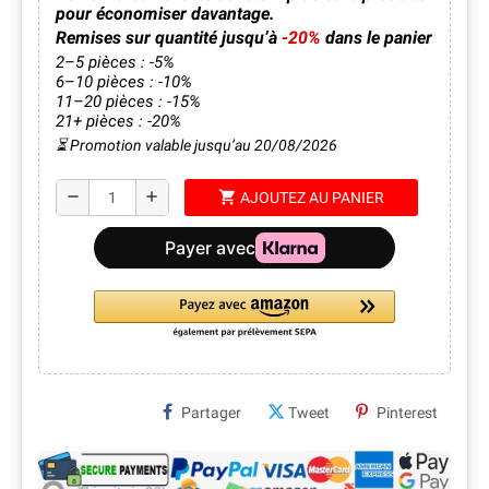
pour économiser davantage.
Remises sur quantité jusqu’à
-20%
dans le panier
2–5 pièces : -5%
6–10 pièces : -10%
11–20 pièces : -15%
21+ pièces : -20%
⏳ Promotion valable jusqu’au 20/08/2026
shopping_cart
remove
add
AJOUTEZ AU PANIER
Partager
Tweet
Pinterest