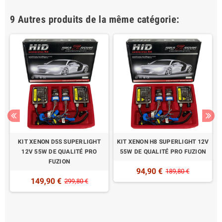
9 Autres produits de la même catégorie:
KIT XENON D5S SUPERLIGHT
KIT XENON H8 SUPERLIGHT 12V
12V 55W DE QUALITÉ PRO
55W DE QUALITÉ PRO FUZION
FUZION
94,90 €
189,80 €
É
149,90 €
299,80 €