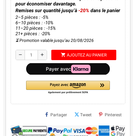
pour économiser davantage.
Remises sur quantité jusqu’à
-20%
dans le panier
2–5 pièces : -5%
6–10 pièces : -10%
11–20 pièces : -15%
21+ pièces : -20%
⏳ Promotion valable jusqu’au 20/08/2026
shopping_cart
remove
add
AJOUTEZ AU PANIER
Partager
Tweet
Pinterest