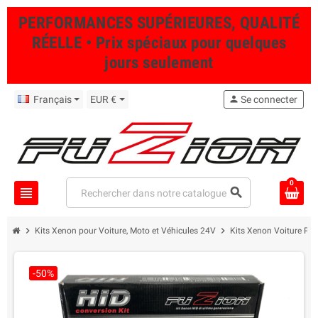
PERFORMANCES SUPÉRIEURES, QUALITÉ
RÉELLE • Prix spéciaux pour quelques
jours seulement
Français
EUR €
person
Se connecter
0
view_headline
search
chevron_right
chevron_right
Kits Xenon pour Voiture, Moto et Véhicules 24V
Kits Xenon Voiture Pro
-50%