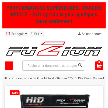
PERFORMANCES SUPÉRIEURES, QUALITÉ
RÉELLE • Prix spéciaux pour quelques
jours seulement
Français
EUR €
person
Se connecter
0
view_headline
search
chevron_right
chevron_right
Kits Xenon pour Voiture, Moto et Véhicules 24V
Kits Xenon Voiture Hau
-60%