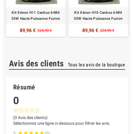
W
Kit Xénon H11 Canbus 64Bit
Kit Xénon H10 Canbus 64Bit
55W Haute Puissance Fuzion
55W Haute Puissance Fuzion
89,96 €
89,96 €
224,90 €
224,90 €
Avis des clients
Tous les avis de la boutique
Résumé
0
(0 Avis des clients)
Sélectionnez une ligne ci-dessous pour filtrer les avis.
5
(0)