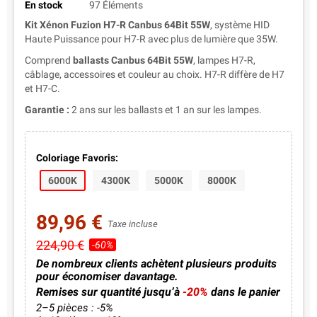
En stock
97 Éléments
Kit Xénon Fuzion H7-R Canbus 64Bit 55W
, système HID
Haute Puissance pour H7-R avec plus de lumière que 35W.
Comprend
ballasts Canbus 64Bit 55W
, lampes H7-R,
câblage, accessoires et couleur au choix. H7-R diffère de H7
et H7-C.
Garantie :
2 ans sur les ballasts et 1 an sur les lampes.
Coloriage Favoris:
6000K
4300K
5000K
8000K
89,96 €
Taxe incluse
224,90 €
-60%
De nombreux clients achètent plusieurs produits
pour économiser davantage.
Remises sur quantité jusqu’à
-20%
dans le panier
2–5 pièces : -5%