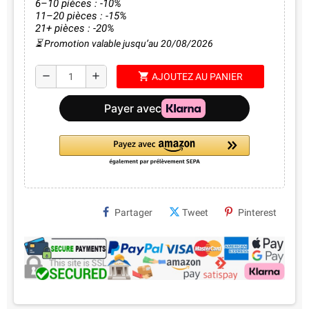
6–10 pièces : -10%
11–20 pièces : -15%
21+ pièces : -20%
⏳ Promotion valable jusqu’au 20/08/2026
shopping_cart
remove
add
AJOUTEZ AU PANIER
Partager
Tweet
Pinterest