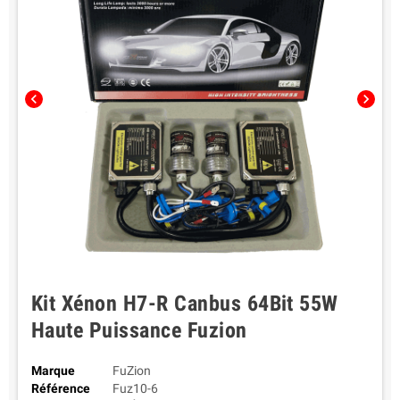
chevron_left
chevron_right
Kit Xénon H7-R Canbus 64Bit 55W
Haute Puissance Fuzion
Marque
FuZion
Référence
Fuz10-6