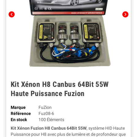
chevron_left
chevron_right
Kit Xénon H8 Canbus 64Bit 55W
Haute Puissance Fuzion
Marque
FuZion
Référence
Fuz08-6
En stock
100 Éléments
Kit Xénon Fuzion H8 Canbus 64Bit 55W
, système HID Haute
Puissance pour H8 avec plus de lumière et de profondeur que