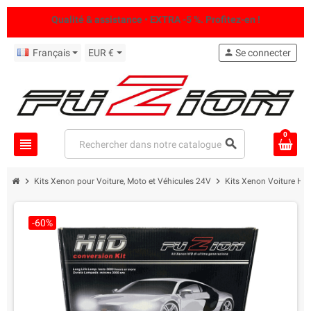
Qualité & assistance • EXTRA -5 %. Profitez-en !
Français
EUR €
person
Se connecter
0
view_headline
search
chevron_right
chevron_right
Kits Xenon pour Voiture, Moto et Véhicules 24V
Kits Xenon Voiture Hau
-60%