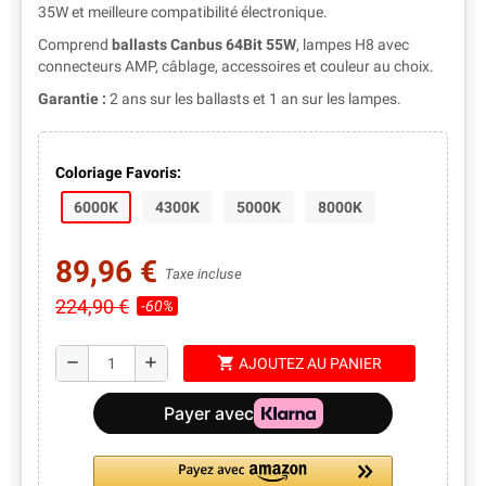
35W et meilleure compatibilité électronique.
Comprend
ballasts Canbus 64Bit 55W
, lampes H8 avec
connecteurs AMP, câblage, accessoires et couleur au choix.
Garantie :
2 ans sur les ballasts et 1 an sur les lampes.
Coloriage Favoris:
6000K
4300K
5000K
8000K
89,96 €
Taxe incluse
224,90 €
-60%
shopping_cart
remove
add
AJOUTEZ AU PANIER