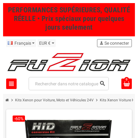
PERFORMANCES SUPÉRIEURES, QUALITÉ
RÉELLE • Prix spéciaux pour quelques
jours seulement
Français
EUR €
person
Se connecter
0
view_headline
search
chevron_right
chevron_right
Kits Xenon pour Voiture, Moto et Véhicules 24V
Kits Xenon Voiture Hau
-60%