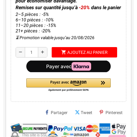
pour économiser davantage.
Remises sur quantité jusqu’à
-20%
dans le panier
2–5 pièces : -5%
6–10 pièces : -10%
11–20 pièces : -15%
21+ pièces : -20%
⏳ Promotion valable jusqu’au 20/08/2026
shopping_cart
remove
add
AJOUTEZ AU PANIER
Partager
Tweet
Pinterest