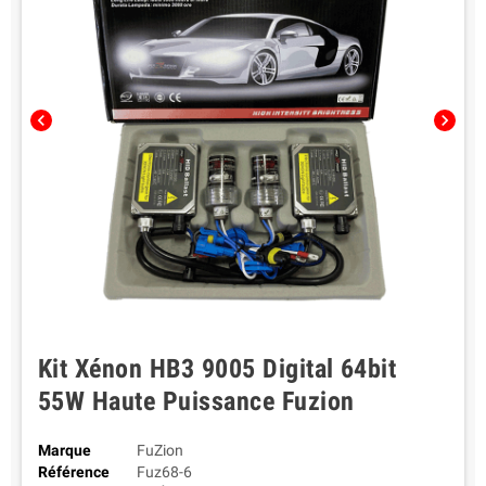
chevron_left
chevron_right
Kit Xénon HB3 9005 Digital 64bit
55W Haute Puissance Fuzion
Marque
FuZion
Référence
Fuz68-6