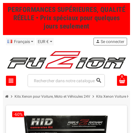
PERFORMANCES SUPÉRIEURES, QUALITÉ
RÉELLE • Prix spéciaux pour quelques
jours seulement
Français
EUR €
person
Se connecter
0
view_headline
search
chevron_right
chevron_right
Kits Xenon pour Voiture, Moto et Véhicules 24V
Kits Xenon Voiture Hau
-60%