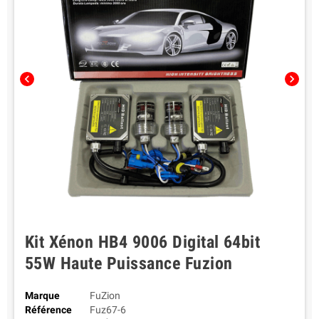
chevron_left
chevron_right
Kit Xénon HB4 9006 Digital 64bit
55W Haute Puissance Fuzion
Marque
FuZion
Référence
Fuz67-6