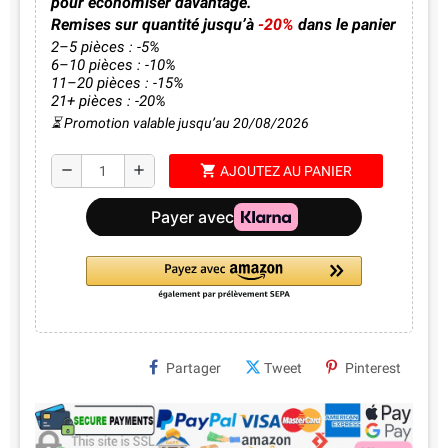
pour économiser davantage.
Remises sur quantité jusqu’à
-20%
dans le panier
2–5 pièces : -5%
6–10 pièces : -10%
11–20 pièces : -15%
21+ pièces : -20%
⏳ Promotion valable jusqu’au 20/08/2026
shopping_cart
remove
add
AJOUTEZ AU PANIER
Partager
Tweet
Pinterest