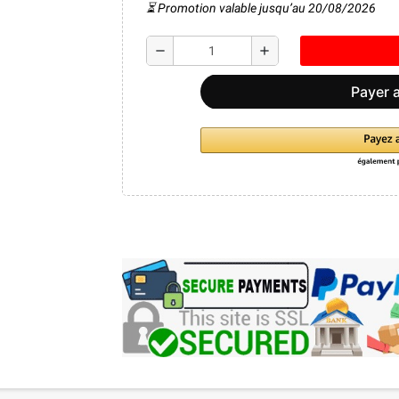
⏳ Promotion valable jusqu’au 20/08/2026
remove
add