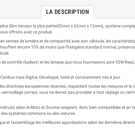
LA DESCRIPTION
raline Slim Version la plus petite(82mm x 62mm x 12mm), système compl
ous offrons avec ce produit.
 termes de lumière et de compactité avec son véhicule, les caractéristiq
chauffent encore 10% de moins que l'halogène standard normal, préservant 
icule.
 de contrôle (ballast) et les lampes que nous fournissons sont 55W Reali, 
Canbus mais Digital, Développé, testé et constamment mis à jour.
 directives européennes récentes, respectent toutes les mesures et l
verrouillage correct, vous ne devrez pas procéder à tout réglage ou centra
truits selon le Moto et Scooter exigeant, donc bien compatibles et en t
ts des systèmes communs ou des voitures.
ue et l'assemblage les meilleures approbations selon les dernières direct