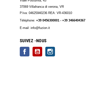
Viale Postumia, 43
37069 Villafranca di verona, VR
P.Iva: 04625940236 REA: VR-436010
Téléphone:
+39 0456300001 - +39 3466404367
E-mail: info@fuzion.it
info@fuzion.it
SUIVEZ -NOUS
Facebook
YouTube
Instagram