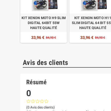
OTO HB3
KIT XENON MOTO H9 SLIM
KIT XENON MOTO H1
TAL 64BIT
DIGITAL 64BIT 55W
SLIM DIGITAL 64 BIT 5
UALITÉ
HAUTE QUALITÉ
HAUTE QUALITÉ
33,96 €
33,96 €
,90 €
84,90 €
84,90 €
Avis des clients
Résumé
0
(0 Avis des clients)