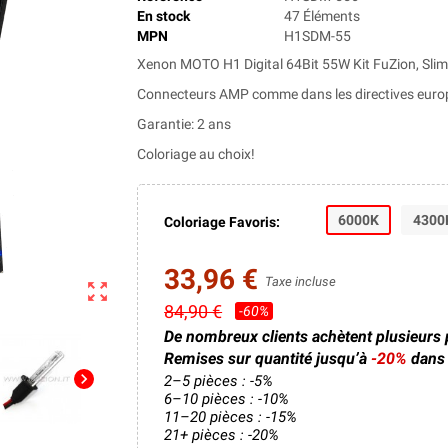
En stock
47 Éléments
MPN
H1SDM-55
Xenon MOTO H1 Digital 64Bit 55W Kit FuZion, Slim 
Connecteurs AMP comme dans les directives euro
Garantie: 2 ans
Coloriage au choix!
6000K
4300
Coloriage Favoris:
33,96 €
Taxe incluse
zoom_out_map
84,90 €
-60%
De nombreux clients achètent plusieurs
Remises sur quantité jusqu’à
-20%
dans 
chevron_right
2–5 pièces : -5%
6–10 pièces : -10%
11–20 pièces : -15%
21+ pièces : -20%