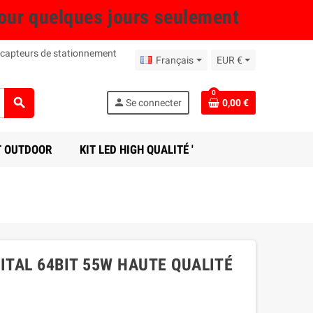
r quelques jours seulement
 capteurs de stationnement
Français
EUR €
0
search
person
Se connecter
0,00 €
T OUTDOOR
KIT LED HIGH QUALITÉ '
ITAL 64BIT 55W HAUTE QUALITÉ