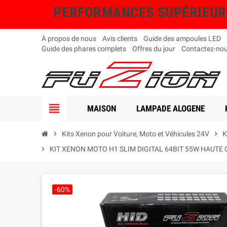
PERFORMANCES SUPÉRIEURES, 
À propos de nous
Avis clients
Guide des ampoules LED
Guide des phares complets
Offres du jour
Contactez-no
view_headline
MAISON
LAMPADE ALOGENE
chevron_right
Kits Xenon pour Voiture, Moto et Véhicules 24V
chevron_right
K
chevron_right
KIT XENON MOTO H1 SLIM DIGITAL 64BIT 55W HAUTE 
-60%