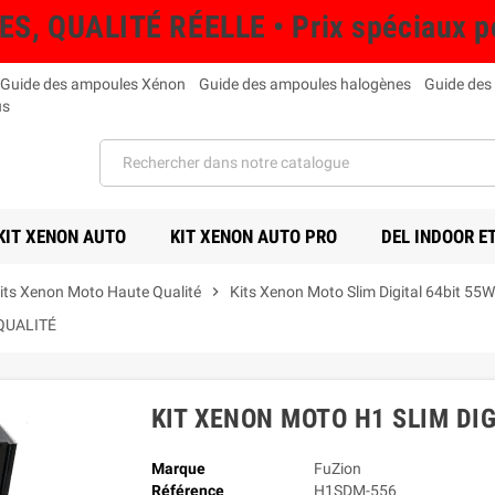
QUALITÉ RÉELLE • Prix spéciaux pou
Guide des ampoules Xénon
Guide des ampoules halogènes
Guide des
us
KIT XENON AUTO
KIT XENON AUTO PRO
DEL INDOOR E
its Xenon Moto Haute Qualité
chevron_right
Kits Xenon Moto Slim Digital 64bit 55W
QUALITÉ
KIT XENON MOTO H1 SLIM DIG
Marque
FuZion
Référence
H1SDM-556