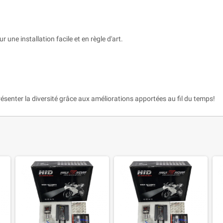
r une installation facile et en règle d'art.
ésenter la diversité grâce aux améliorations apportées au fil du temps!