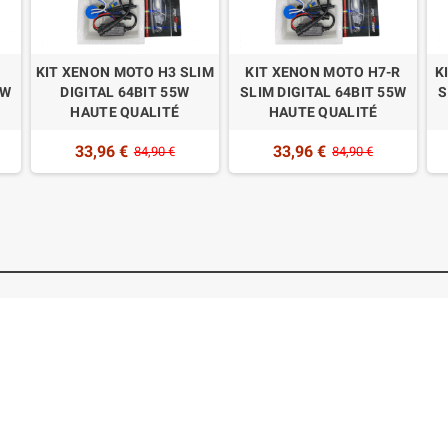
1
KIT XENON MOTO H3 SLIM
KIT XENON MOTO H7-R
K
5W
DIGITAL 64BIT 55W
SLIM DIGITAL 64BIT 55W
S
HAUTE QUALITÉ
HAUTE QUALITÉ
33,96 €
33,96 €
84,90 €
84,90 €