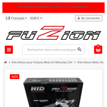
Qualité & assistance • EXTRA -5 %. Profitez-en !
Français
EUR €
person
Se connecter
0
view_headline
search
chevron_right
chevron_right
Kits Xenon pour Voiture, Moto et Véhicules 24V
Kits Xenon Moto Haute
-60%