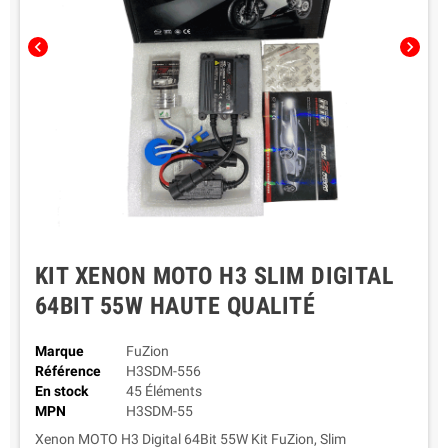
chevron_left
chevron_right
KIT XENON MOTO H3 SLIM DIGITAL
64BIT 55W HAUTE QUALITÉ
Marque
FuZion
Référence
H3SDM-556
En stock
45 Éléments
MPN
H3SDM-55
Xenon MOTO H3 Digital 64Bit 55W Kit FuZion, Slim