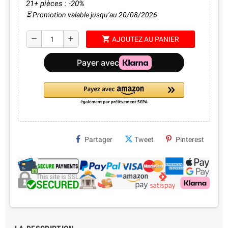
21+ pièces : -20%
⏳ Promotion valable jusqu’au 20/08/2026
shopping_cart
remove
add
AJOUTEZ AU PANIER
Partager
Tweet
Pinterest