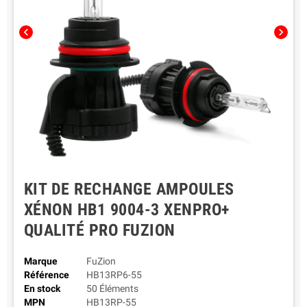
chevron_left
chevron_right
KIT DE RECHANGE AMPOULES
XÉNON HB1 9004-3 XENPRO+
QUALITÉ PRO FUZION
Marque
FuZion
Référence
HB13RP6-55
En stock
50 Éléments
MPN
HB13RP-55