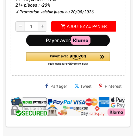
21+ pièces : -20%
⏳ Promotion valable jusqu’au 20/08/2026
shopping_cart
remove
add
AJOUTEZ AU PANIER
Partager
Tweet
Pinterest