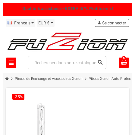
Qualité & assistance • EXTRA -5 %. Profitez-en !
Français
EUR €
person
Se connecter
0
view_headline
search
chevron_right
chevron_right
Pièces de Rechange et Accessoires Xenon
Pièces Xenon Auto Professi
-35%