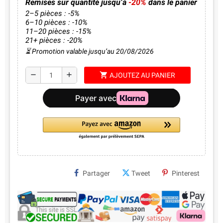
Remises sur quantité jusqu’à
-20%
dans le panier
2–5 pièces : -5%
6–10 pièces : -10%
11–20 pièces : -15%
21+ pièces : -20%
⏳ Promotion valable jusqu’au 20/08/2026
shopping_cart
remove
add
AJOUTEZ AU PANIER
Partager
Tweet
Pinterest