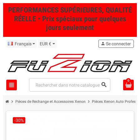
PERFORMANCES SUPÉRIEURES, QUALITÉ
RÉELLE • Prix spéciaux pour quelques
jours seulement
Français
EUR €
person
Se connecter
0
view_headline
search
chevron_right
chevron_right
Pièces de Rechange et Accessoires Xenon
Pièces Xenon Auto Professi
-30%