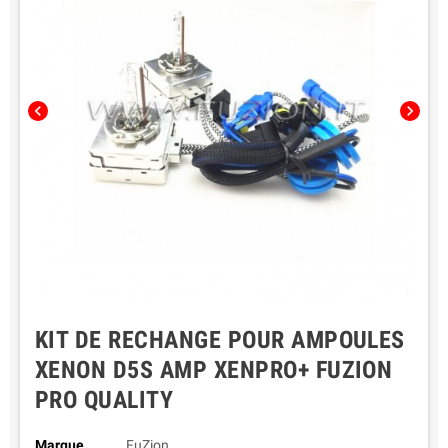
chevron_left
chevron_right
KIT DE RECHANGE POUR AMPOULES
XENON D5S AMP XENPRO+ FUZION
PRO QUALITY
Marque
FuZion