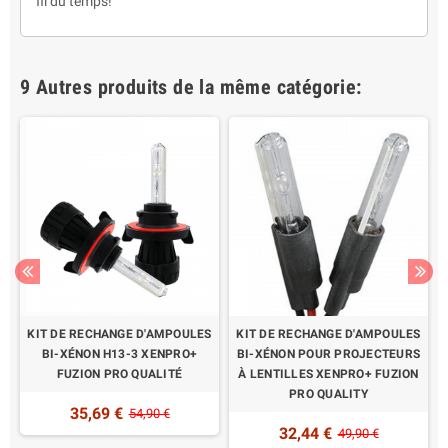
fil du temps!
9 Autres produits de la même catégorie:
R
KIT DE RECHANGE D'AMPOULES
KIT DE RECHANGE D'AMPOULES
BI-XÉNON H13-3 XENPRO+
BI-XÉNON POUR PROJECTEURS
FUZION PRO QUALITÉ
À LENTILLES XENPRO+ FUZION
PRO QUALITY
35,69 €
54,90 €
32,44 €
49,90 €