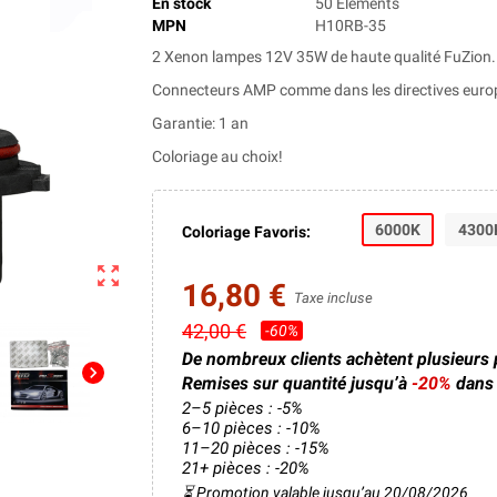
En stock
50 Éléments
MPN
H10RB-35
2 Xenon lampes 12V 35W de haute qualité FuZion.
Connecteurs AMP comme dans les directives euro
Garantie: 1 an
Coloriage au choix!
6000K
4300
Coloriage Favoris:
zoom_out_map
16,80 €
Taxe incluse
42,00 €
-60%
De nombreux clients achètent plusieurs
chevron_right
Remises sur quantité jusqu’à
-20%
dans 
2–5 pièces : -5%
6–10 pièces : -10%
11–20 pièces : -15%
21+ pièces : -20%
⏳ Promotion valable jusqu’au 20/08/2026