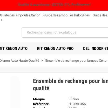
Qualité & assistance • EXTRA -5 %. Profitez-en !
Guide des ampoules Xénon
Guide des ampoules halogènes
Guide des
us
KIT XENON AUTO
KIT XENON AUTO PRO
DEL INDOOR E
 Xenon Auto Haute Qualité
chevron_right
Ensemble de rechange pour lampes Xénon
Ensemble de rechange pour l
qualité
Marque
FuZion
Référence
H10RB-356