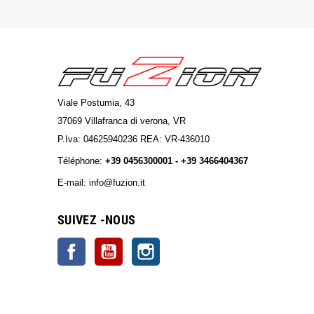
Viale Postumia, 43
37069 Villafranca di verona, VR
P.Iva: 04625940236 REA: VR-436010
Téléphone:
+39 0456300001 - +39 3466404367
E-mail: info@fuzion.it
info@fuzion.it
SUIVEZ -NOUS
Facebook
YouTube
Instagram