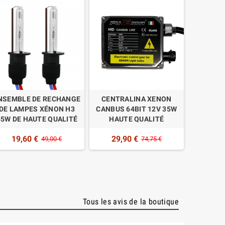
NSEMBLE DE RECHANGE
CENTRALINA XENON
KIT DE 
DE LAMPES XÉNON H3
CANBUS 64BIT 12V 35W
AMPPOUL
55W DE HAUTE QUALITÉ
HAUTE QUALITÉ
9007 
19,60 €
29,90 €
49,00 €
74,75 €
16,
Tous les avis de la boutique