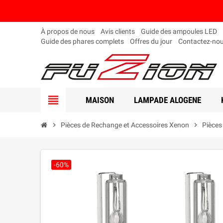
À propos de nous
Avis clients
Guide des ampoules LED
Guide des phares complets
Offres du jour
Contactez-no
view_headline
MAISON
LAMPADE ALOGENE
chevron_right
Pièces de Rechange et Accessoires Xenon
chevron_right
Pièces
-60%