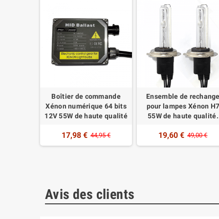
RECHANGE
Boîtier de commande
Ensemble de rechang
ES XÉNON
Xénon numérique 64 bits
pour lampes Xénon H
 HAUTE
12V 55W de haute qualité
55W de haute qualité.
É
17,98 €
19,60 €
44,95 €
49,00 €
,00 €
Avis des clients