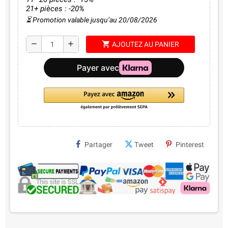
21+ pièces : -20%
⏳ Promotion valable jusqu’au 20/08/2026
shopping_cart
remove
add
AJOUTEZ AU PANIER
Partager
Tweet
Pinterest