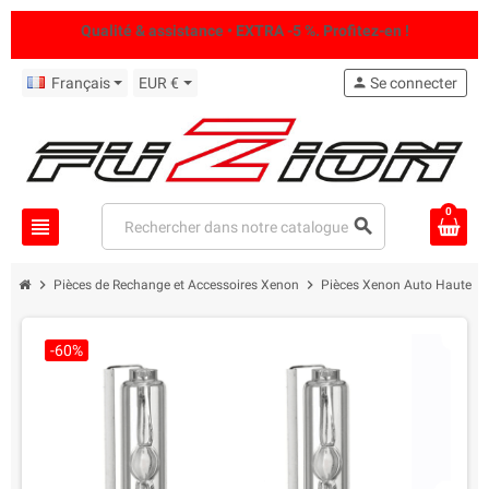
Qualité & assistance • EXTRA -5 %. Profitez-en !
Français
EUR €
person
Se connecter
0
view_headline
search
chevron_right
chevron_right
Pièces de Rechange et Accessoires Xenon
Pièces Xenon Auto Haute Qu
-60%