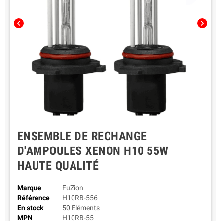
chevron_left
chevron_right
ENSEMBLE DE RECHANGE
D'AMPOULES XENON H10 55W
HAUTE QUALITÉ
Marque
FuZion
Référence
H10RB-556
En stock
50 Éléments
MPN
H10RB-55