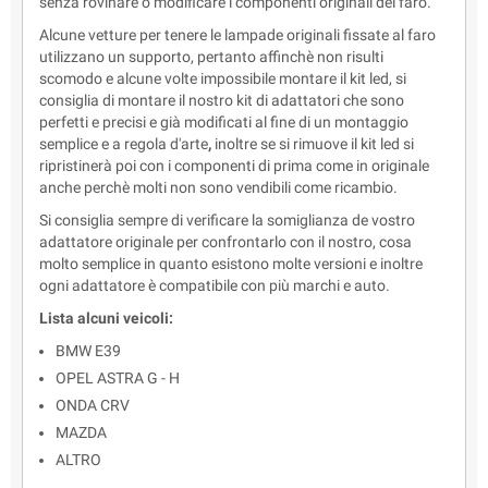
senza rovinare o modificare i componenti originali del faro.
Alcune vetture per tenere le lampade originali fissate al faro
utilizzano un supporto, pertanto affinchè non risulti
scomodo e alcune volte impossibile montare il kit led, si
consiglia di montare il nostro kit di adattatori che sono
perfetti e precisi e già modificati al fine di un montaggio
semplice e a regola d'arte
,
inoltre se si rimuove il kit led si
ripristinerà poi con i componenti di prima come in originale
anche perchè molti non sono vendibili come ricambio.
Si consiglia sempre di verificare la somiglianza de vostro
adattatore originale per confrontarlo con il nostro, cosa
molto semplice in quanto esistono molte versioni e inoltre
ogni adattatore è compatibile con più marchi e auto.
Lista alcuni veicoli:
BMW E39
OPEL ASTRA G - H
ONDA CRV
MAZDA
ALTRO