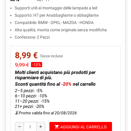
Supporti utili al montaggio delle lampade a led
Supporto: H7 per Anabbagliante o abbagliante
Compatibile: BMW - OPEL- MAZDA - HONDA
Alta qualità, monta come originale senza modifiche
Confezione: 2 Pezzi
8,99 €
Tasse incluse
9,99 €
-10%
Molti clienti acquistano più prodotti per
risparmiare di più.
Sconti quantità fino al
-20%
nel carrello
2–5 pezzi: -5%
6–10 pezzi: -10%
11–20 pezzi: -15%
21+ pezzi: -20%
⏳ Promo valida fino al 20/08/2026
shopping_cart
remove
add
AGGIUNGI AL CARRELLO